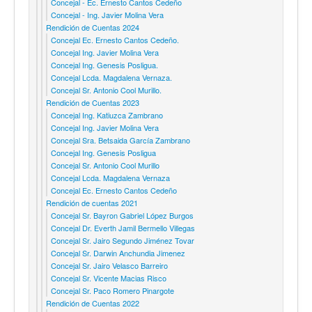
Concejal - Ec. Ernesto Cantos Cedeño
Concejal - Ing. Javier Molina Vera
Rendición de Cuentas 2024
Concejal Ec. Ernesto Cantos Cedeño.
Concejal Ing. Javier Molina Vera
Concejal Ing. Genesis Posligua.
Concejal Lcda. Magdalena Vernaza.
Concejal Sr. Antonio Cool Murillo.
Rendición de Cuentas 2023
Concejal Ing. Katiuzca Zambrano
Concejal Ing. Javier Molina Vera
Concejal Sra. Betsaida García Zambrano
Concejal Ing. Genesis Posligua
Concejal Sr. Antonio Cool Murillo
Concejal Lcda. Magdalena Vernaza
Concejal Ec. Ernesto Cantos Cedeño
Rendición de cuentas 2021
Concejal Sr. Bayron Gabriel López Burgos
Concejal Dr. Everth Jamil Bermello Villegas
Concejal Sr. Jairo Segundo Jiménez Tovar
Concejal Sr. Darwin Anchundia Jimenez
Concejal Sr. Jairo Velasco Barreiro
Concejal Sr. Vicente Macias Risco
Concejal Sr. Paco Romero Pinargote
Rendición de Cuentas 2022