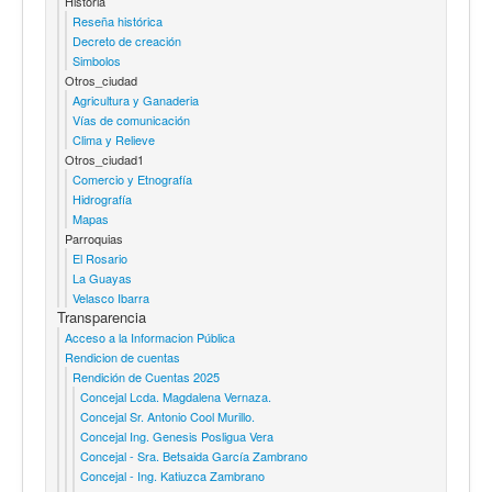
Historia
Reseña histórica
Decreto de creación
Simbolos
Otros_ciudad
Agricultura y Ganaderia
Vías de comunicación
Clima y Relieve
Otros_ciudad1
Comercio y Etnografía
Hidrografía
Mapas
Parroquias
El Rosario
La Guayas
Velasco Ibarra
Transparencia
Acceso a la Informacion Pública
Rendicion de cuentas
Rendición de Cuentas 2025
Concejal Lcda. Magdalena Vernaza.
Concejal Sr. Antonio Cool Murillo.
Concejal Ing. Genesis Posligua Vera
Concejal - Sra. Betsaida García Zambrano
Concejal - Ing. Katiuzca Zambrano