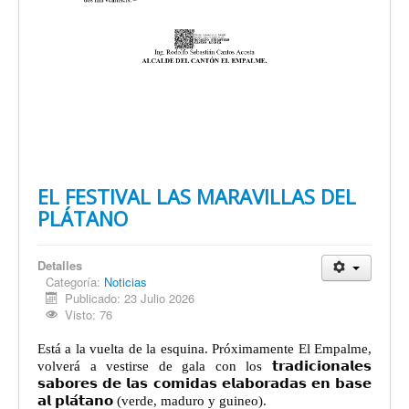
EL FESTIVAL LAS MARAVILLAS DEL
PLÁTANO
Detalles
Categoría:
Noticias
Publicado: 23 Julio 2026
Visto: 76
Está a la vuelta de la esquina. Próximamente El Empalme,
volverá a vestirse de gala con los 𝘁𝗿𝗮𝗱𝗶𝗰𝗶𝗼𝗻𝗮𝗹𝗲𝘀
𝘀𝗮𝗯𝗼𝗿𝗲𝘀 𝗱𝗲 𝗹𝗮𝘀 𝗰𝗼𝗺𝗶𝗱𝗮𝘀 𝗲𝗹𝗮𝗯𝗼𝗿𝗮𝗱𝗮𝘀 𝗲𝗻 𝗯𝗮𝘀𝗲
𝗮𝗹 𝗽𝗹𝗮́𝘁𝗮𝗻𝗼 (verde, maduro y guineo).