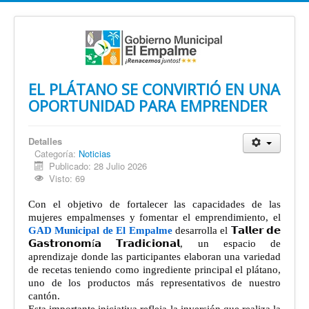
EL PLÁTANO SE CONVIRTIÓ EN UNA
OPORTUNIDAD PARA EMPRENDER
Detalles
Categoría:
Noticias
Publicado: 28 Julio 2026
Visto: 69
Con el objetivo de fortalecer las capacidades de las
mujeres empalmenses y fomentar el emprendimiento, el
GAD Municipal de El Empalme
desarrolla el 𝗧𝗮𝗹𝗹𝗲𝗿 𝗱𝗲
𝗚𝗮𝘀𝘁𝗿𝗼𝗻𝗼𝗺í𝗮 𝗧𝗿𝗮𝗱𝗶𝗰𝗶𝗼𝗻𝗮𝗹, un espacio de
aprendizaje donde las participantes elaboran una variedad
de recetas teniendo como ingrediente principal el plátano,
uno de los productos más representativos de nuestro
cantón.
Esta importante iniciativa refleja la inversión que realiza la