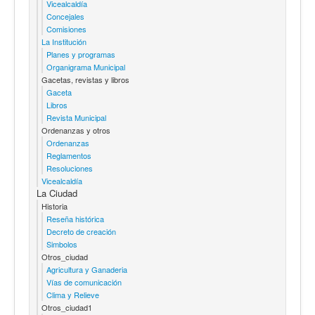
Vicealcaldía
Concejales
Comisiones
La Institución
Planes y programas
Organigrama Municipal
Gacetas, revistas y libros
Gaceta
Libros
Revista Municipal
Ordenanzas y otros
Ordenanzas
Reglamentos
Resoluciones
Vicealcaldía
La Ciudad
Historia
Reseña histórica
Decreto de creación
Simbolos
Otros_ciudad
Agricultura y Ganaderia
Vías de comunicación
Clima y Relieve
Otros_ciudad1