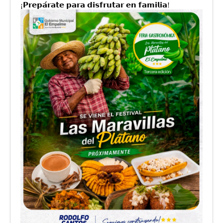
¡𝗣𝗿𝗲𝗽𝗮́𝗿𝗮𝘁𝗲 𝗽𝗮𝗿𝗮 𝗱𝗶𝘀𝗳𝗿𝘂𝘁𝗮𝗿 𝗲𝗻 𝗳𝗮𝗺𝗶𝗹𝗶𝗮!