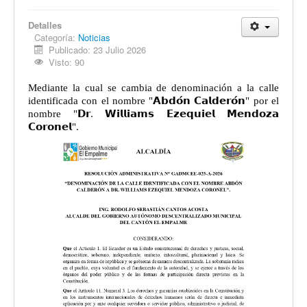
Detalles
Categoría:
Noticias
Publicado: 23 Julio 2026
Visto: 90
Mediante la cual se cambia de denominación a la calle
identificada con el nombre "𝗔𝗯𝗱𝗼́𝗻 𝗖𝗮𝗹𝗱𝗲𝗿𝗼́𝗻" por el
nombre "𝗗𝗿. 𝗪𝗶𝗹𝗹𝗶𝗮𝗺𝘀 𝗘𝘇𝗲𝗾𝘂𝗶𝗲𝗹 𝗠𝗲𝗻𝗱𝗼𝘇𝗮
𝗖𝗼𝗿𝗼𝗻𝗲𝗹".