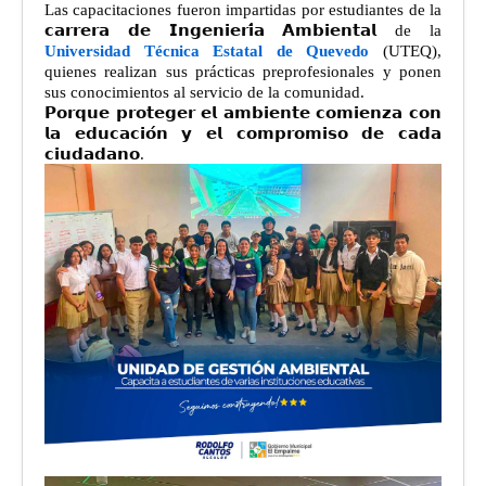
Las capacitaciones fueron impartidas por estudiantes de la
𝗰𝗮𝗿𝗿𝗲𝗿𝗮 𝗱𝗲 𝗜𝗻𝗴𝗲𝗻𝗶𝗲𝗿𝗶́𝗮 𝗔𝗺𝗯𝗶𝗲𝗻𝘁𝗮𝗹 de la
Universidad Técnica Estatal de Quevedo
(UTEQ),
quienes realizan sus prácticas preprofesionales y ponen
sus conocimientos al servicio de la comunidad.
𝗣𝗼𝗿𝗾𝘂𝗲 𝗽𝗿𝗼𝘁𝗲𝗴𝗲𝗿 𝗲𝗹 𝗮𝗺𝗯𝗶𝗲𝗻𝘁𝗲 𝗰𝗼𝗺𝗶𝗲𝗻𝘇𝗮 𝗰𝗼𝗻
𝗹𝗮 𝗲𝗱𝘂𝗰𝗮𝗰𝗶𝗼́𝗻 𝘆 𝗲𝗹 𝗰𝗼𝗺𝗽𝗿𝗼𝗺𝗶𝘀𝗼 𝗱𝗲 𝗰𝗮𝗱𝗮
𝗰𝗶𝘂𝗱𝗮𝗱𝗮𝗻𝗼.