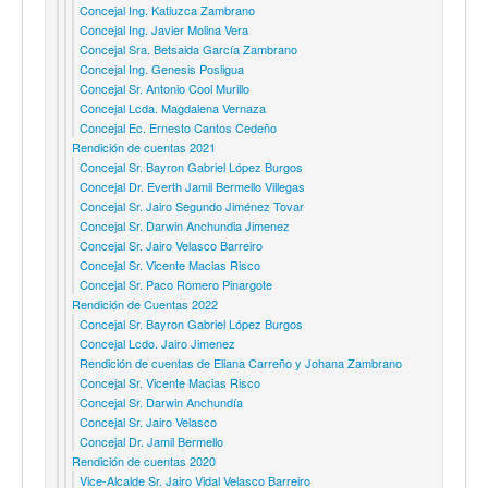
Concejal Ing. Katiuzca Zambrano
Concejal Ing. Javier Molina Vera
Concejal Sra. Betsaida García Zambrano
Concejal Ing. Genesis Posligua
Concejal Sr. Antonio Cool Murillo
Concejal Lcda. Magdalena Vernaza
Concejal Ec. Ernesto Cantos Cedeño
Rendición de cuentas 2021
Concejal Sr. Bayron Gabriel López Burgos
Concejal Dr. Everth Jamil Bermello Villegas
Concejal Sr. Jairo Segundo Jiménez Tovar
Concejal Sr. Darwin Anchundia Jimenez
Concejal Sr. Jairo Velasco Barreiro
Concejal Sr. Vicente Macias Risco
Concejal Sr. Paco Romero Pinargote
Rendición de Cuentas 2022
Concejal Sr. Bayron Gabriel López Burgos
Concejal Lcdo. Jairo Jimenez
Rendición de cuentas de Eliana Carreño y Johana Zambrano
Concejal Sr. Vicente Macias Risco
Concejal Sr. Darwin Anchundía
Concejal Sr. Jairo Velasco
Concejal Dr. Jamil Bermello
Rendición de cuentas 2020
Vice-Alcalde Sr. Jairo Vidal Velasco Barreiro