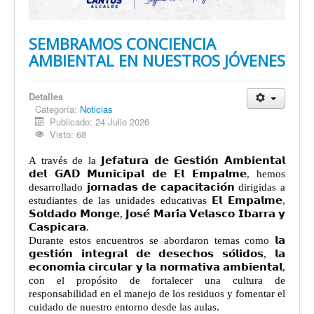
SEMBRAMOS CONCIENCIA
AMBIENTAL EN NUESTROS JÓVENES
Detalles
Categoría:
Noticias
Publicado: 24 Julio 2026
Visto: 68
A través de la 𝗝𝗲𝗳𝗮𝘁𝘂𝗿𝗮 𝗱𝗲 𝗚𝗲𝘀𝘁𝗶𝗼́𝗻 𝗔𝗺𝗯𝗶𝗲𝗻𝘁𝗮𝗹
𝗱𝗲𝗹 𝗚𝗔𝗗 𝗠𝘂𝗻𝗶𝗰𝗶𝗽𝗮𝗹 𝗱𝗲 𝗘𝗹 𝗘𝗺𝗽𝗮𝗹𝗺𝗲, hemos
desarrollado 𝗷𝗼𝗿𝗻𝗮𝗱𝗮𝘀 𝗱𝗲 𝗰𝗮𝗽𝗮𝗰𝗶𝘁𝗮𝗰𝗶𝗼́𝗻 dirigidas a
estudiantes de las unidades educativas 𝗘𝗹 𝗘𝗺𝗽𝗮𝗹𝗺𝗲,
𝗦𝗼𝗹𝗱𝗮𝗱𝗼 𝗠𝗼𝗻𝗴𝗲, 𝗝𝗼𝘀𝗲́ 𝗠𝗮𝗿𝗶́𝗮 𝗩𝗲𝗹𝗮𝘀𝗰𝗼 𝗜𝗯𝗮𝗿𝗿𝗮 𝘆
𝗖𝗮𝘀𝗽𝗶𝗰𝗮𝗿𝗮.
Durante estos encuentros se abordaron temas como 𝗹𝗮
𝗴𝗲𝘀𝘁𝗶𝗼́𝗻 𝗶𝗻𝘁𝗲𝗴𝗿𝗮𝗹 𝗱𝗲 𝗱𝗲𝘀𝗲𝗰𝗵𝗼𝘀 𝘀𝗼́𝗹𝗶𝗱𝗼𝘀, 𝗹𝗮
𝗲𝗰𝗼𝗻𝗼𝗺𝗶́𝗮 𝗰𝗶𝗿𝗰𝘂𝗹𝗮𝗿 𝘆 𝗹𝗮 𝗻𝗼𝗿𝗺𝗮𝘁𝗶𝘃𝗮 𝗮𝗺𝗯𝗶𝗲𝗻𝘁𝗮𝗹,
con el propósito de fortalecer una cultura de
responsabilidad en el manejo de los residuos y fomentar el
cuidado de nuestro entorno desde las aulas.