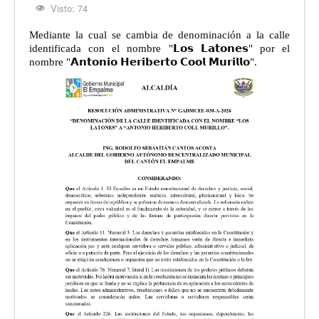
Visto: 74
Mediante la cual se cambia de denominación a la calle
identificada con el nombre "𝗟𝗼𝘀 𝗟𝗮𝘁𝗼𝗻𝗲𝘀" por el
nombre "𝗔𝗻𝘁𝗼𝗻𝗶𝗼 𝗛𝗲𝗿𝗶𝗯𝗲𝗿𝘁𝗼 𝗖𝗼𝗼𝗹 𝗠𝘂𝗿𝗶𝗹𝗹𝗼".