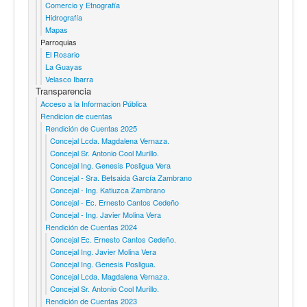
Comercio y Etnografía
Hidrografía
Mapas
Parroquias
El Rosario
La Guayas
Velasco Ibarra
Transparencia
Acceso a la Informacion Pública
Rendicion de cuentas
Rendición de Cuentas 2025
Concejal Lcda. Magdalena Vernaza.
Concejal Sr. Antonio Cool Murillo.
Concejal Ing. Genesis Posligua Vera
Concejal - Sra. Betsaida García Zambrano
Concejal - Ing. Katiuzca Zambrano
Concejal - Ec. Ernesto Cantos Cedeño
Concejal - Ing. Javier Molina Vera
Rendición de Cuentas 2024
Concejal Ec. Ernesto Cantos Cedeño.
Concejal Ing. Javier Molina Vera
Concejal Ing. Genesis Posligua.
Concejal Lcda. Magdalena Vernaza.
Concejal Sr. Antonio Cool Murillo.
Rendición de Cuentas 2023