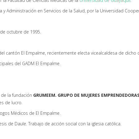
or la Facultad de Ciencias Médicas de la
Universidad de Guayaquil
.
 y Administración en Servicios de la Salud, por la Universidad Coop
 de octubre de 1995.
del cantón El Empalme, recientemente electa vicealcaldesa de dicho 
icipales del GADM El Empalme.
a de la fundación
GRUMEEM. GRUPO DE MUJERES EMPRENDEDORAS
es de lucro.
ólogos Médicos de El Empalme.
is de Daule. Trabajo de acción social con la iglesia católica.