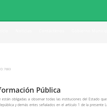
nicio
Noticias
Contáctenos
Gobierno Municip
TO: 7693
Información Pública
ue están obligadas a observar todas las instituciones del Estado qu
a República y demás entes señalados en el artículo 1 de la presente L