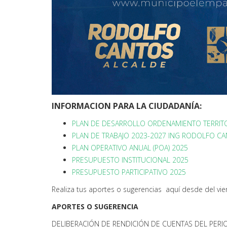
INFORMACION PARA LA CIUDADANÍA:
PLAN DE DESARROLLO ORDENAMIENTO TERRITO
PLAN DE TRABAJO 2023-2027 ING RODOLFO C
PLAN OPERATIVO ANUAL (POA) 2025
PRESUPUESTO INSTITUCIONAL 2025
PRESUPUESTO PARTICIPATIVO 2025
Realiza tus aportes o sugerencias aquí desde del vier
APORTES O SUGERENCIA
DELIBERACIÓN DE RENDICIÓN DE CUENTAS DEL PERI