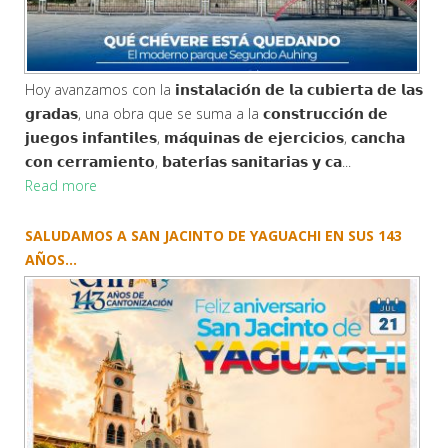
Hoy avanzamos con la 𝗶𝗻𝘀𝘁𝗮𝗹𝗮𝗰𝗶𝗼́𝗻 𝗱𝗲 𝗹𝗮 𝗰𝘂𝗯𝗶𝗲𝗿𝘁𝗮 𝗱𝗲 𝗹𝗮𝘀
𝗴𝗿𝗮𝗱𝗮𝘀, una obra que se suma a la 𝗰𝗼𝗻𝘀𝘁𝗿𝘂𝗰𝗰𝗶𝗼́𝗻 𝗱𝗲
𝗷𝘂𝗲𝗴𝗼𝘀 𝗶𝗻𝗳𝗮𝗻𝘁𝗶𝗹𝗲𝘀, 𝗺𝗮́𝗾𝘂𝗶𝗻𝗮𝘀 𝗱𝗲 𝗲𝗷𝗲𝗿𝗰𝗶𝗰𝗶𝗼𝘀, 𝗰𝗮𝗻𝗰𝗵𝗮
𝗰𝗼𝗻 𝗰𝗲𝗿𝗿𝗮𝗺𝗶𝗲𝗻𝘁𝗼, 𝗯𝗮𝘁𝗲𝗿𝗶́𝗮𝘀 𝘀𝗮𝗻𝗶𝘁𝗮𝗿𝗶𝗮𝘀 𝘆 𝗰𝗮...
Read more
SALUDAMOS A SAN JACINTO DE YAGUACHI EN SUS 143
AÑOS...