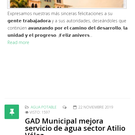
Expresamos nuestras más sinceras felicitaciones a su
𝗴𝗲𝗻𝘁𝗲 𝘁𝗿𝗮𝗯𝗮𝗷𝗮𝗱𝗼𝗿𝗮 y a sus autoridades, deseándoles que
continúen 𝗮𝘃𝗮𝗻𝘇𝗮𝗻𝗱𝗼 𝗽𝗼𝗿 𝗲𝗹 𝗰𝗮𝗺𝗶𝗻𝗼 𝗱𝗲𝗹 𝗱𝗲𝘀𝗮𝗿𝗿𝗼𝗹𝗹𝗼, 𝗹𝗮
𝘂𝗻𝗶𝗱𝗮𝗱 𝘆 𝗲𝗹 𝗽𝗿𝗼𝗴𝗿𝗲𝘀𝗼. ¡𝗙𝗲𝗹𝗶𝘇 𝗮𝗻𝗶𝘃𝗲𝗿𝘀...
Read more
AGUA POTABLE
22 NOVIEMBRE 2019
VISTO: 1597
GAD Municipal mejora
servicio de agua sector Atilio