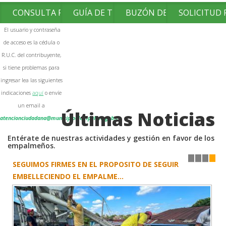
CONSULTA FACTURAS
GUÍA DE TRÁMITES
BUZÓN DE SUGERENCIAS
SOLICITUD
El usuario y contraseña
de acceso es la cédula o
R.U.C. del contribuyente,
si tiene problemas para
ingresar lea las siguientes
indicaciones
aquí
o envíe
un email a
Últimas Noticias
atencionciudadana@municipioelempalme.gob.ec
Entérate de nuestras actividades y gestión en favor de los
empalmeños.
SEGUIMOS FIRMES EN EL PROPOSITO DE SEGUIR
1
2
3
4
EMBELLECIENDO EL EMPALME...