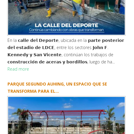
En la 𝗰𝗮𝗹𝗹𝗲 𝗱𝗲𝗹 𝗗𝗲𝗽𝗼𝗿𝘁𝗲, ubicada en la 𝗽𝗮𝗿𝘁𝗲 𝗽𝗼𝘀𝘁𝗲𝗿𝗶𝗼𝗿
𝗱𝗲𝗹 𝗲𝘀𝘁𝗮𝗱𝗶𝗼 𝗱𝗲 𝗟𝗗𝗖𝗘, entre los sectores 𝗝𝗼𝗵𝗻 𝗙.
𝗞𝗲𝗻𝗻𝗲𝗱𝘆 𝘆 𝗦𝗮𝗻 𝗩𝗶𝗰𝗲𝗻𝘁𝗲, continúan los trabajos de
𝗰𝗼𝗻𝘀𝘁𝗿𝘂𝗰𝗰𝗶𝗼́𝗻 𝗱𝗲 𝗮𝗰𝗲𝗿𝗮𝘀 𝘆 𝗯𝗼𝗿𝗱𝗶𝗹𝗹𝗼𝘀, luego de ha...
Read more
PARQUE SEGUNDO AUHING, UN ESPACIO QUE SE
TRANSFORMA PARA EL...