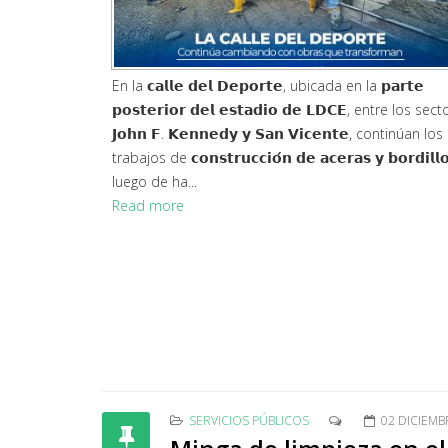
En la 𝗰𝗮𝗹𝗹𝗲 𝗱𝗲𝗹 𝗗𝗲𝗽𝗼𝗿𝘁𝗲, ubicada en la 𝗽𝗮𝗿𝘁𝗲
𝗽𝗼𝘀𝘁𝗲𝗿𝗶𝗼𝗿 𝗱𝗲𝗹 𝗲𝘀𝘁𝗮𝗱𝗶𝗼 𝗱𝗲 𝗟𝗗𝗖𝗘, entre los sec
𝗝𝗼𝗵𝗻 𝗙. 𝗞𝗲𝗻𝗻𝗲𝗱𝘆 𝘆 𝗦𝗮𝗻 𝗩𝗶𝗰𝗲𝗻𝘁𝗲, continúan los
trabajos de 𝗰𝗼𝗻𝘀𝘁𝗿𝘂𝗰𝗰𝗶𝗼́𝗻 𝗱𝗲 𝗮𝗰𝗲𝗿𝗮𝘀 𝘆 𝗯𝗼𝗿𝗱𝗶𝗹𝗹𝗼
luego de ha...
Read more
SERVICIOS PÚBLICOS
02 DICIEMB