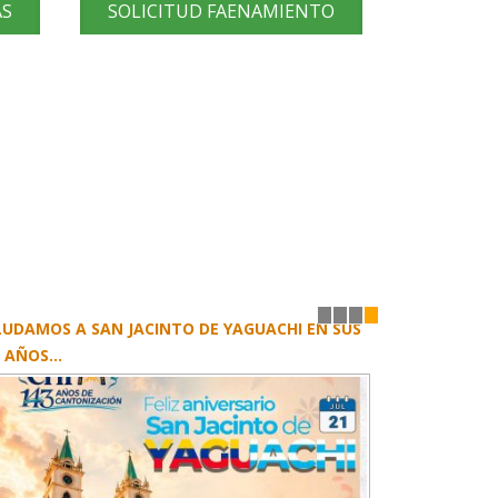
AS
SOLICITUD FAENAMIENTO
LUDAMOS A SAN JACINTO DE YAGUACHI EN SUS
1
2
3
4
 AÑOS...