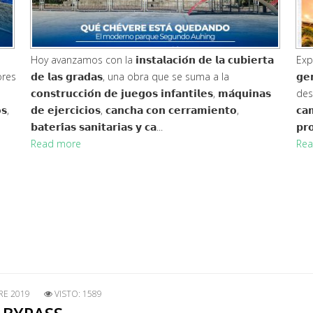
Hoy avanzamos con la 𝗶𝗻𝘀𝘁𝗮𝗹𝗮𝗰𝗶𝗼́𝗻 𝗱𝗲 𝗹𝗮 𝗰𝘂𝗯𝗶𝗲𝗿𝘁𝗮
Exp
tores
𝗱𝗲 𝗹𝗮𝘀 𝗴𝗿𝗮𝗱𝗮𝘀, una obra que se suma a la
𝗴𝗲
𝗰𝗼𝗻𝘀𝘁𝗿𝘂𝗰𝗰𝗶𝗼́𝗻 𝗱𝗲 𝗷𝘂𝗲𝗴𝗼𝘀 𝗶𝗻𝗳𝗮𝗻𝘁𝗶𝗹𝗲𝘀, 𝗺𝗮́𝗾𝘂𝗶𝗻𝗮𝘀
dese
𝘀,
𝗱𝗲 𝗲𝗷𝗲𝗿𝗰𝗶𝗰𝗶𝗼𝘀, 𝗰𝗮𝗻𝗰𝗵𝗮 𝗰𝗼𝗻 𝗰𝗲𝗿𝗿𝗮𝗺𝗶𝗲𝗻𝘁𝗼,
𝗰𝗮
𝗯𝗮𝘁𝗲𝗿𝗶́𝗮𝘀 𝘀𝗮𝗻𝗶𝘁𝗮𝗿𝗶𝗮𝘀 𝘆 𝗰𝗮...
𝗽𝗿
Read more
Rea
RE 2019
VISTO: 1589