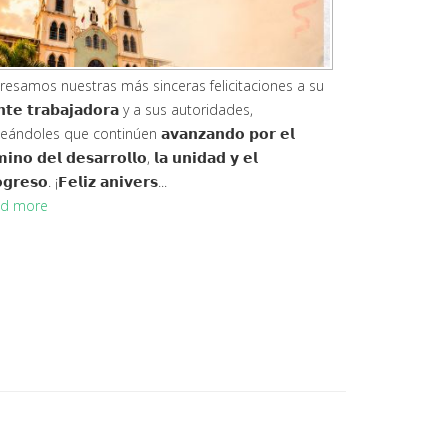
resamos nuestras más sinceras felicitaciones a su
𝗻𝘁𝗲 𝘁𝗿𝗮𝗯𝗮𝗷𝗮𝗱𝗼𝗿𝗮 y a sus autoridades,
ándoles que continúen 𝗮𝘃𝗮𝗻𝘇𝗮𝗻𝗱𝗼 𝗽𝗼𝗿 𝗲𝗹
𝗶𝗻𝗼 𝗱𝗲𝗹 𝗱𝗲𝘀𝗮𝗿𝗿𝗼𝗹𝗹𝗼, 𝗹𝗮 𝘂𝗻𝗶𝗱𝗮𝗱 𝘆 𝗲𝗹
𝗴𝗿𝗲𝘀𝗼. ¡𝗙𝗲𝗹𝗶𝘇 𝗮𝗻𝗶𝘃𝗲𝗿𝘀...
d more