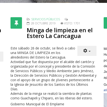
SERVICIOS PÚBLICOS
28 OCTUBRE 2019
VISTO: 1701
a
Minga de limpieza en el
Estero La Cancagua
Este sábado 26 de octubr, se llevò a cabo
Mi
una MINGA DE LIMPIEZA en los
Hu
alrededores del Estero la Cancagua.
po
Actividad que fue dispuesta por el alcalde del cantón y
organizada por el concejal y presidente de la Comisión
de
de Servicios Públicos y Medio Ambiente Jairo Jiménez,
Ji
la Dirección de Servicios Públicos y Gestión Ambiental y
ap
con el apoyo de un grupo de jóvenes perteneciente a
la Iglesia de Jesucrito de los Santos de los Últimos
Go
Días.
#
Además de la minga se realizó la siembra de plantas
como Guachapeli y Chiparo, en las riberas del estero.
Gobierno Municipal de El Emplame