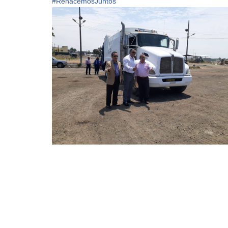
#
RenacemosJuntos