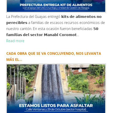
La Prefectura del Guayas entregó 𝗸𝗶𝘁𝘀 𝗱𝗲 𝗮𝗹𝗶𝗺𝗲𝗻𝘁𝗼𝘀 𝗻𝗼
𝗽𝗲𝗿𝗲𝗰𝗶𝗯𝗹𝗲𝘀 a familias de escasos recursos económicos de
nuestro cantón. En esta ocasión fueron beneficiadas 𝟱𝟬
𝗳𝗮𝗺𝗶𝗹𝗶𝗮𝘀 𝗱𝗲𝗹 𝘀𝗲𝗰𝘁𝗼𝗿 𝗠𝗮𝗻𝗮𝗯𝗶́ 𝗖𝗼𝗿𝗼𝗺𝗼𝘁...
Read more
CADA OBRA QUE SE VA CONCLUYENDO, NOS LEVANTA
MÁS EL...