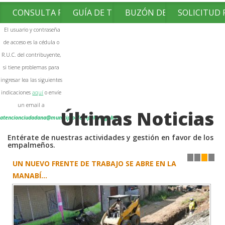
CONSULTA FACTURAS
GUÍA DE TRÁMITES
BUZÓN DE SUGERENCIAS
SOLICITUD
El usuario y contraseña
de acceso es la cédula o
R.U.C. del contribuyente,
si tiene problemas para
ingresar lea las siguientes
indicaciones
aquí
o envíe
un email a
Últimas Noticias
atencionciudadana@municipioelempalme.gob.ec
Entérate de nuestras actividades y gestión en favor de los
empalmeños.
UN NUEVO FRENTE DE TRABAJO SE ABRE EN LA
1
2
3
4
MANABÍ...