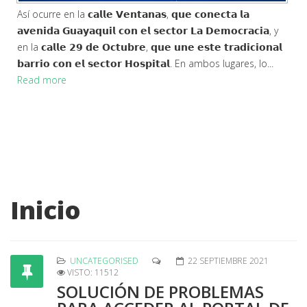
Así ocurre en la 𝗰𝗮𝗹𝗹𝗲 𝗩𝗲𝗻𝘁𝗮𝗻𝗮𝘀, 𝗾𝘂𝗲 𝗰𝗼𝗻𝗲𝗰𝘁𝗮 𝗹𝗮
𝗮𝘃𝗲𝗻𝗶𝗱𝗮 𝗚𝘂𝗮𝘆𝗮𝗾𝘂𝗶𝗹 𝗰𝗼𝗻 𝗲𝗹 𝘀𝗲𝗰𝘁𝗼𝗿 𝗟𝗮 𝗗𝗲𝗺𝗼𝗰𝗿𝗮𝗰𝗶𝗮, y
en la 𝗰𝗮𝗹𝗹𝗲 𝟮𝟵 𝗱𝗲 𝗢𝗰𝘁𝘂𝗯𝗿𝗲, 𝗾𝘂𝗲 𝘂𝗻𝗲 𝗲𝘀𝘁𝗲 𝘁𝗿𝗮𝗱𝗶𝗰𝗶𝗼𝗻𝗮𝗹
𝗯𝗮𝗿𝗿𝗶𝗼 𝗰𝗼𝗻 𝗲𝗹 𝘀𝗲𝗰𝘁𝗼𝗿 𝗛𝗼𝘀𝗽𝗶𝘁𝗮𝗹. En ambos lugares, lo...
Read more
Inicio
UNCATEGORISED
22 SEPTIEMBRE 2021
VISTO: 11512
SOLUCIÓN DE PROBLEMAS