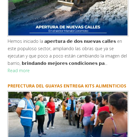
Hemos iniciado la 𝗮𝗽𝗲𝗿𝘁𝘂𝗿𝗮 𝗱𝗲 𝗱𝗼𝘀 𝗻𝘂𝗲𝘃𝗮𝘀 𝗰𝗮𝗹𝗹𝗲𝘀 en
este populoso sector, ampliando las obras que ya se
ejecutan y que poco a poco están cambiando la imagen del
barrio, 𝗯𝗿𝗶𝗻𝗱𝗮𝗻𝗱𝗼 𝗺𝗲𝗷𝗼𝗿𝗲𝘀 𝗰𝗼𝗻𝗱𝗶𝗰𝗶𝗼𝗻𝗲𝘀 𝗽𝗮...
Read more
PREFECTURA DEL GUAYAS ENTREGA KITS ALIMENTICIOS