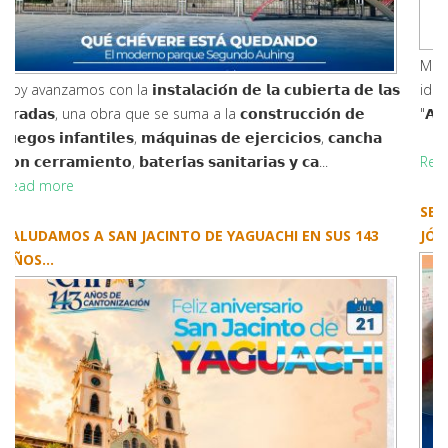
Mediante la cual se cambia de denominación a la calle
identificada con el nombre "𝗟𝗼𝘀 𝗟𝗮𝘁𝗼𝗻𝗲𝘀" por el nombre
"𝗔𝗻𝘁𝗼𝗻𝗶𝗼 𝗛𝗲𝗿𝗶𝗯𝗲𝗿𝘁𝗼 𝗖𝗼𝗼𝗹 𝗠𝘂𝗿𝗶𝗹𝗹𝗼".
Read more
SEMBRAMOS CONCIENCIA AMBIENTAL EN NUESTROS
JÓVENES