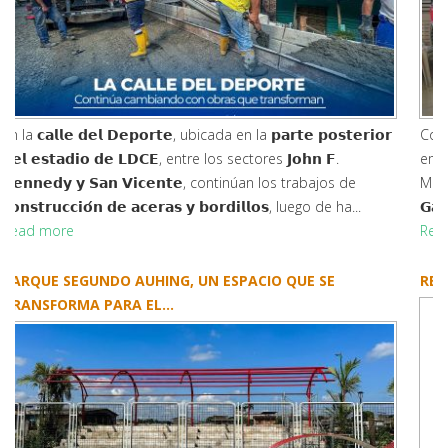
Con el objetivo de fortalecer las capacidades de las mujeres
empalmenses y fomentar el emprendimiento, el GAD
Municipal de El Empalme desarrolla el 𝗧𝗮𝗹𝗹𝗲𝗿 𝗱𝗲
𝗚𝗮𝘀𝘁𝗿𝗼𝗻𝗼𝗺í𝗮 𝗧𝗿𝗮𝗱𝗶𝗰𝗶𝗼𝗻𝗮𝗹, un espacio de apr...
Read more
RESOLUCIÓN ADMINISTRATIVA N° GADMCEE-030-A-2026