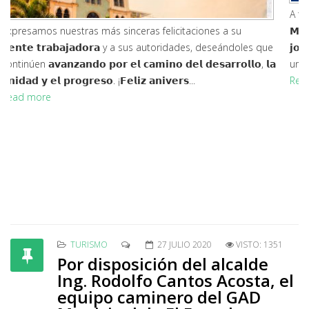
A través de la 𝗝𝗲𝗳𝗮𝘁𝘂𝗿𝗮 𝗱𝗲 𝗚𝗲𝘀𝘁𝗶𝗼́𝗻 𝗔𝗺𝗯𝗶𝗲𝗻𝘁𝗮𝗹 𝗱𝗲𝗹 𝗚𝗔𝗗
𝗠𝘂𝗻𝗶𝗰𝗶𝗽𝗮𝗹 𝗱𝗲 𝗘𝗹 𝗘𝗺𝗽𝗮𝗹𝗺𝗲, hemos desarrollado
𝗷𝗼𝗿𝗻𝗮𝗱𝗮𝘀 𝗱𝗲 𝗰𝗮𝗽𝗮𝗰𝗶𝘁𝗮𝗰𝗶𝗼́𝗻 dirigidas a estudiantes de las
unidades educativas 𝗘𝗹 𝗘𝗺𝗽𝗮𝗹𝗺𝗲, 𝗦𝗼𝗹𝗱𝗮𝗱𝗼 𝗠𝗼𝗻𝗴𝗲...
Read more
TURISMO
27 JULIO 2020
VISTO: 1351
Por disposición del alcalde
Ing. Rodolfo Cantos Acosta, el
equipo caminero del GAD
Municipal de El Empalme