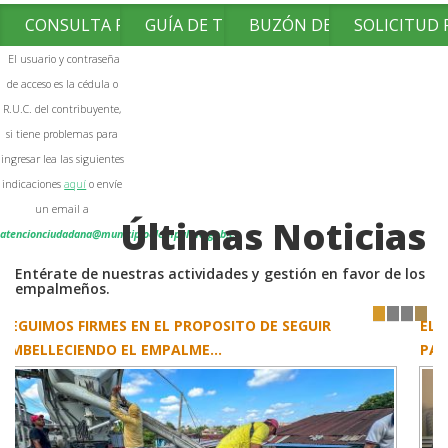
CONSULTA FACTURAS
GUÍA DE TRÁMITES
BUZÓN DE SUGERENCIAS
SOLICITUD
El usuario y contraseña
de acceso es la cédula o
R.U.C. del contribuyente,
si tiene problemas para
ingresar lea las siguientes
indicaciones
aquí
o envíe
un email a
Últimas Noticias
atencionciudadana@municipioelempalme.gob.ec
Entérate de nuestras actividades y gestión en favor de los
empalmeños.
EL PLÁTANO SE CONVIRTIÓ EN UNA OPORTUNIDAD
1
2
3
4
PARA EMPRENDER ...