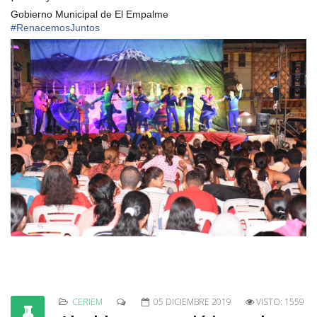
#
RenacemosJuntos
CERIEM
05 DICIEMBRE 2019
VISTO: 1559
Alcalde compartió jornada