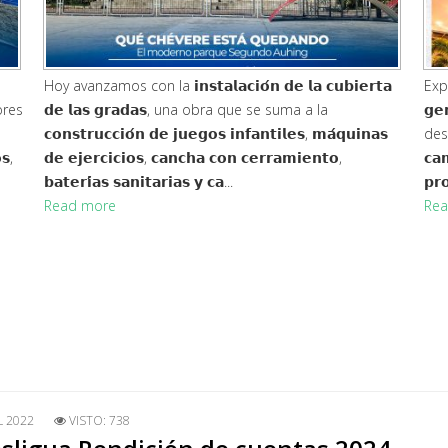
Mediante la cual se cambia de denominación a la calle
A tra
to,
identificada con el nombre "𝗟𝗼𝘀 𝗟𝗮𝘁𝗼𝗻𝗲𝘀" por el
𝗚𝗔
𝗿
nombre "𝗔𝗻𝘁𝗼𝗻𝗶𝗼 𝗛𝗲𝗿𝗶𝗯𝗲𝗿𝘁𝗼 𝗖𝗼𝗼𝗹 𝗠𝘂𝗿𝗶𝗹𝗹𝗼".
desa
...
est
𝗦𝗼
Read more
Rea
L 2022
VISTO: 738