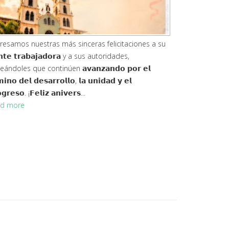
vés de la 𝗝𝗲𝗳𝗮𝘁𝘂𝗿𝗮 𝗱𝗲 𝗚𝗲𝘀𝘁𝗶𝗼́𝗻 𝗔𝗺𝗯𝗶𝗲𝗻𝘁𝗮𝗹 𝗱𝗲𝗹
𝗗 𝗠𝘂𝗻𝗶𝗰𝗶𝗽𝗮𝗹 𝗱𝗲 𝗘𝗹 𝗘𝗺𝗽𝗮𝗹𝗺𝗲, hemos
rrollado 𝗷𝗼𝗿𝗻𝗮𝗱𝗮𝘀 𝗱𝗲 𝗰𝗮𝗽𝗮𝗰𝗶𝘁𝗮𝗰𝗶𝗼́𝗻 dirigidas a
udiantes de las unidades educativas 𝗘𝗹 𝗘𝗺𝗽𝗮𝗹𝗺𝗲,
𝗱𝗮𝗱𝗼 𝗠𝗼𝗻𝗴𝗲...
d more