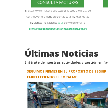
CONSULTA FACTURAS
El usuario y contraseña de acceso es la cédula o R.U.C. del
contribuyente, si tiene problemas para ingresar lea las
siguientes indicaciones
aquí
o envíe un email a
atencionciudadana@municipioelempalme.gob.ec
Últimas Noticias
Entérate de nuestras actividades y gestión en f
EL PLÁTANO SE CONVIRTIÓ EN UNA OPORTUNI
PARA EMPRENDER ...