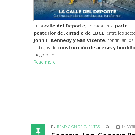
Con el objetivo de fortalecer las capacidades de las
mujeres empalmenses y fomentar el emprendimien
el GAD Municipal de El Empalme desarrolla el 𝗧𝗮𝗹𝗹𝗲
𝗱𝗲 𝗚𝗮𝘀𝘁𝗿𝗼𝗻𝗼𝗺í𝗮 𝗧𝗿𝗮𝗱𝗶𝗰𝗶𝗼𝗻𝗮𝗹, un espacio de apr
Read more
RENDICIÓN DE CUENTAS
14 ABRI