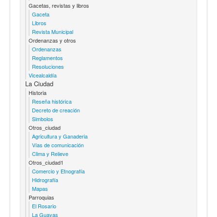
Gacetas, revistas y libros
Gaceta
Libros
Revista Municipal
Ordenanzas y otros
Ordenanzas
Reglamentos
Resoluciones
Vicealcaldía
La Ciudad
Historia
Reseña histórica
Decreto de creación
Simbolos
Otros_ciudad
Agricultura y Ganaderia
Vías de comunicación
Clima y Relieve
Otros_ciudad1
Comercio y Etnografía
Hidrografía
Mapas
Parroquias
El Rosario
La Guayas