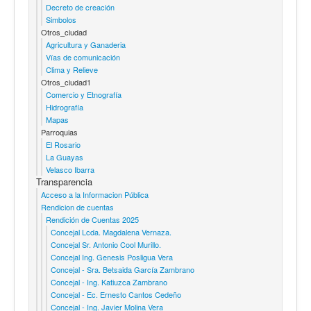
Decreto de creación
Simbolos
Otros_ciudad
Agricultura y Ganaderia
Vías de comunicación
Clima y Relieve
Otros_ciudad1
Comercio y Etnografía
Hidrografía
Mapas
Parroquias
El Rosario
La Guayas
Velasco Ibarra
Transparencia
Acceso a la Informacion Pública
Rendicion de cuentas
Rendición de Cuentas 2025
Concejal Lcda. Magdalena Vernaza.
Concejal Sr. Antonio Cool Murillo.
Concejal Ing. Genesis Posligua Vera
Concejal - Sra. Betsaida García Zambrano
Concejal - Ing. Katiuzca Zambrano
Concejal - Ec. Ernesto Cantos Cedeño
Concejal - Ing. Javier Molina Vera