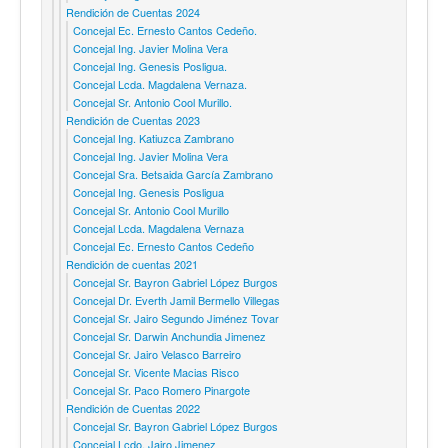
Rendición de Cuentas 2024
Concejal Ec. Ernesto Cantos Cedeño.
Concejal Ing. Javier Molina Vera
Concejal Ing. Genesis Posligua.
Concejal Lcda. Magdalena Vernaza.
Concejal Sr. Antonio Cool Murillo.
Rendición de Cuentas 2023
Concejal Ing. Katiuzca Zambrano
Concejal Ing. Javier Molina Vera
Concejal Sra. Betsaida García Zambrano
Concejal Ing. Genesis Posligua
Concejal Sr. Antonio Cool Murillo
Concejal Lcda. Magdalena Vernaza
Concejal Ec. Ernesto Cantos Cedeño
Rendición de cuentas 2021
Concejal Sr. Bayron Gabriel López Burgos
Concejal Dr. Everth Jamil Bermello Villegas
Concejal Sr. Jairo Segundo Jiménez Tovar
Concejal Sr. Darwin Anchundia Jimenez
Concejal Sr. Jairo Velasco Barreiro
Concejal Sr. Vicente Macias Risco
Concejal Sr. Paco Romero Pinargote
Rendición de Cuentas 2022
Concejal Sr. Bayron Gabriel López Burgos
Concejal Lcdo. Jairo Jimenez