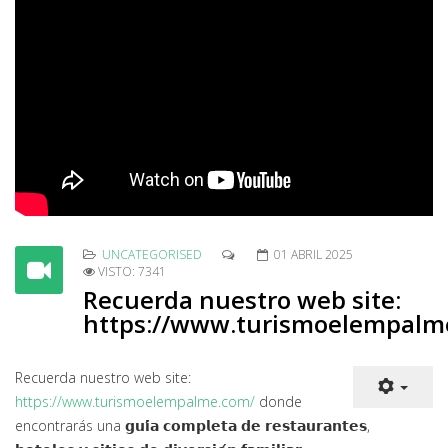
UNCATEGORISED
01 ABRIL 2025
VISTO: 7341
Recuerda nuestro web site:
https://www.turismoelempalm
Recuerda nuestro web site:
https://www.turismoelempalme.com/
donde
encontrarás una 𝗴𝘂𝗶́𝗮 𝗰𝗼𝗺𝗽𝗹𝗲𝘁𝗮 𝗱𝗲 𝗿𝗲𝘀𝘁𝗮𝘂𝗿𝗮𝗻𝘁𝗲𝘀,