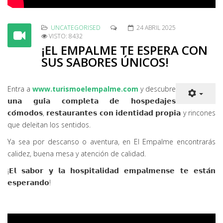
UNCATEGORISED
24 ABRIL 2025
VISTO: 8432
¡EL EMPALME TE ESPERA CON
SUS SABORES ÚNICOS!
Entra a
www.turismoelempalme.com
y descubre
𝘂𝗻𝗮 𝗴𝘂𝗶́𝗮 𝗰𝗼𝗺𝗽𝗹𝗲𝘁𝗮 𝗱𝗲 𝗵𝗼𝘀𝗽𝗲𝗱𝗮𝗷𝗲𝘀
𝗰𝗼́𝗺𝗼𝗱𝗼𝘀, 𝗿𝗲𝘀𝘁𝗮𝘂𝗿𝗮𝗻𝘁𝗲𝘀 𝗰𝗼𝗻 𝗶𝗱𝗲𝗻𝘁𝗶𝗱𝗮𝗱 𝗽𝗿𝗼𝗽𝗶𝗮 y rincones
que deleitan los sentidos.
Ya sea por descanso o aventura, en El Empalme encontrarás
calidez, buena mesa y atención de calidad.
¡𝗘𝗹 𝘀𝗮𝗯𝗼𝗿 𝘆 𝗹𝗮 𝗵𝗼𝘀𝗽𝗶𝘁𝗮𝗹𝗶𝗱𝗮𝗱 𝗲𝗺𝗽𝗮𝗹𝗺𝗲𝗻𝘀𝗲 𝘁𝗲 𝗲𝘀𝘁𝗮́𝗻
𝗲𝘀𝗽𝗲𝗿𝗮𝗻𝗱𝗼!