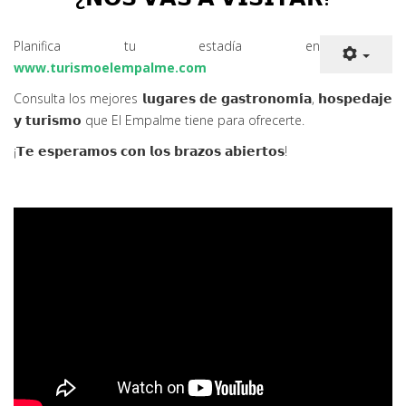
Planifica tu estadía en
www.turismoelempalme.com
Consulta los mejores 𝗹𝘂𝗴𝗮𝗿𝗲𝘀 𝗱𝗲 𝗴𝗮𝘀𝘁𝗿𝗼𝗻𝗼𝗺𝗶́𝗮, 𝗵𝗼𝘀𝗽𝗲𝗱𝗮𝗷𝗲
𝘆 𝘁𝘂𝗿𝗶𝘀𝗺𝗼 que El Empalme tiene para ofrecerte.
¡𝗧𝗲 𝗲𝘀𝗽𝗲𝗿𝗮𝗺𝗼𝘀 𝗰𝗼𝗻 𝗹𝗼𝘀 𝗯𝗿𝗮𝘇𝗼𝘀 𝗮𝗯𝗶𝗲𝗿𝘁𝗼𝘀!