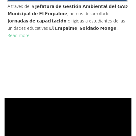
A través de la 𝗝𝗲𝗳𝗮𝘁𝘂𝗿𝗮 𝗱𝗲 𝗚𝗲𝘀𝘁𝗶𝗼́𝗻 𝗔𝗺𝗯𝗶𝗲𝗻𝘁𝗮𝗹 𝗱𝗲𝗹 𝗚𝗔𝗗
𝗠𝘂𝗻𝗶𝗰𝗶𝗽𝗮𝗹 𝗱𝗲 𝗘𝗹 𝗘𝗺𝗽𝗮𝗹𝗺𝗲, hemos desarrollado
𝗷𝗼𝗿𝗻𝗮𝗱𝗮𝘀 𝗱𝗲 𝗰𝗮𝗽𝗮𝗰𝗶𝘁𝗮𝗰𝗶𝗼́𝗻 dirigidas a estudiantes de las
unidades educativas 𝗘𝗹 𝗘𝗺𝗽𝗮𝗹𝗺𝗲, 𝗦𝗼𝗹𝗱𝗮𝗱𝗼 𝗠𝗼𝗻𝗴𝗲...
Read more