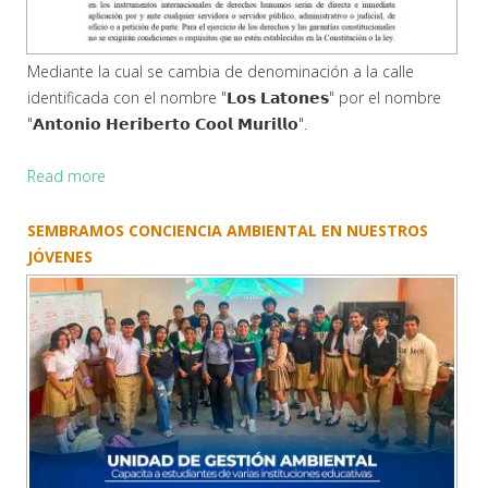
Mediante la cual se cambia de denominación a la calle
identificada con el nombre "𝗟𝗼𝘀 𝗟𝗮𝘁𝗼𝗻𝗲𝘀" por el nombre
"𝗔𝗻𝘁𝗼𝗻𝗶𝗼 𝗛𝗲𝗿𝗶𝗯𝗲𝗿𝘁𝗼 𝗖𝗼𝗼𝗹 𝗠𝘂𝗿𝗶𝗹𝗹𝗼".
Read more
SEMBRAMOS CONCIENCIA AMBIENTAL EN NUESTROS
JÓVENES