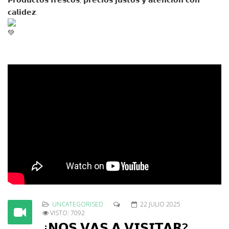
𝗰𝗮𝗹𝗶𝗱𝗲𝘇.
UNCATEGORISED
22 JULIO 2025
VISTO: 7092
¿𝗡𝗢𝗦 𝗩𝗔𝗦 𝗔 𝗩𝗜𝗦𝗜𝗧𝗔𝗥?