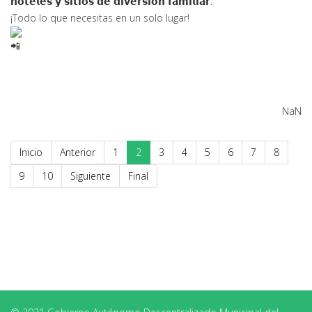
𝗵𝗼𝘁𝗲𝗹𝗲𝘀 𝘆
𝘀𝗶𝘁𝗶𝗼𝘀 𝗱𝗲 𝗱𝗶𝘃𝗲𝗿𝘀𝗶𝗼́𝗻 𝗳𝗮𝗺𝗶𝗹𝗶𝗮𝗿.
¡Todo lo que necesitas en un solo lugar!
NaN
Inicio
Anterior
1
2
3
4
5
6
7
8
9
10
Siguiente
Final