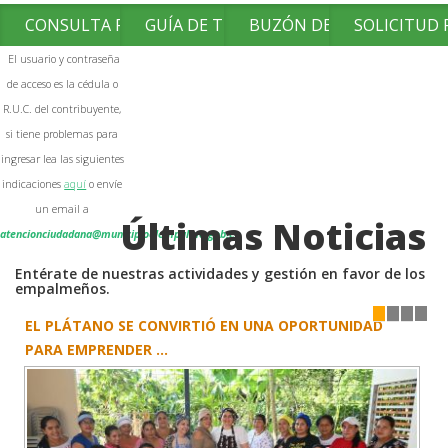
CONSULTA FACTURAS
GUÍA DE TRÁMITES
BUZÓN DE SUGERENCIAS
SOLICITUD
El usuario y contraseña
de acceso es la cédula o
R.U.C. del contribuyente,
si tiene problemas para
ingresar lea las siguientes
indicaciones
aquí
o envíe
un email a
Últimas Noticias
atencionciudadana@municipioelempalme.gob.ec
Entérate de nuestras actividades y gestión en favor de los
empalmeños.
EL PLÁTANO SE CONVIRTIÓ EN UNA OPORTUNIDAD
1
2
3
4
PARA EMPRENDER ...