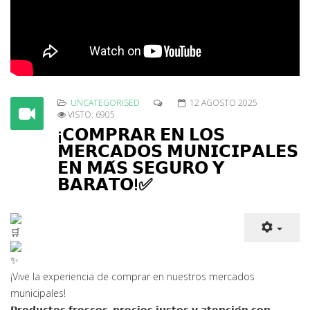
UNCATEGORISED
12 AGOSTO 2025
VISTO: 6905
¡𝗖𝗢𝗠𝗣𝗥𝗔𝗥 𝗘𝗡 𝗟𝗢𝗦
𝗠𝗘𝗥𝗖𝗔𝗗𝗢𝗦 𝗠𝗨𝗡𝗜𝗖𝗜𝗣𝗔𝗟𝗘𝗦
𝗘𝗡 𝗠𝗔́𝗦 𝗦𝗘𝗚𝗨𝗥𝗢 𝗬
𝗕𝗔𝗥𝗔𝗧𝗢!✅
¡Vive la experiencia de comprar en nuestros m
ercados
municipales!
𝗣𝗿𝗼𝗱𝘂𝗰𝘁𝗼𝘀 𝗳𝗿𝗲𝘀𝗰𝗼𝘀, 𝗽𝗿𝗲𝗰𝗶𝗼𝘀 𝗷𝘂𝘀𝘁𝗼𝘀 𝘆 𝗮𝘁𝗲𝗻𝗰𝗶𝗼́𝗻 𝗰𝗼𝗻