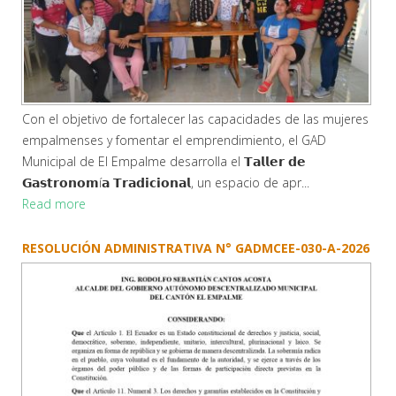
Con el objetivo de fortalecer las capacidades de las mujeres
empalmenses y fomentar el emprendimiento, el GAD
Municipal de El Empalme desarrolla el 𝗧𝗮𝗹𝗹𝗲𝗿 𝗱𝗲
𝗚𝗮𝘀𝘁𝗿𝗼𝗻𝗼𝗺í𝗮 𝗧𝗿𝗮𝗱𝗶𝗰𝗶𝗼𝗻𝗮𝗹, un espacio de apr...
Read more
RESOLUCIÓN ADMINISTRATIVA N° GADMCEE-030-A-2026