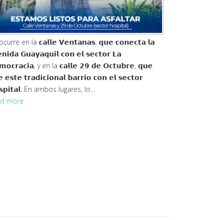
curre en la 𝗰𝗮𝗹𝗹𝗲 𝗩𝗲𝗻𝘁𝗮𝗻𝗮𝘀, 𝗾𝘂𝗲 𝗰𝗼𝗻𝗲𝗰𝘁𝗮 𝗹𝗮
𝗻𝗶𝗱𝗮 𝗚𝘂𝗮𝘆𝗮𝗾𝘂𝗶𝗹 𝗰𝗼𝗻 𝗲𝗹 𝘀𝗲𝗰𝘁𝗼𝗿 𝗟𝗮
𝗼𝗰𝗿𝗮𝗰𝗶𝗮, y en la 𝗰𝗮𝗹𝗹𝗲 𝟮𝟵 𝗱𝗲 𝗢𝗰𝘁𝘂𝗯𝗿𝗲, 𝗾𝘂𝗲
 𝗲𝘀𝘁𝗲 𝘁𝗿𝗮𝗱𝗶𝗰𝗶𝗼𝗻𝗮𝗹 𝗯𝗮𝗿𝗿𝗶𝗼 𝗰𝗼𝗻 𝗲𝗹 𝘀𝗲𝗰𝘁𝗼𝗿
𝘀𝗽𝗶𝘁𝗮𝗹. En ambos lugares, lo...
d more