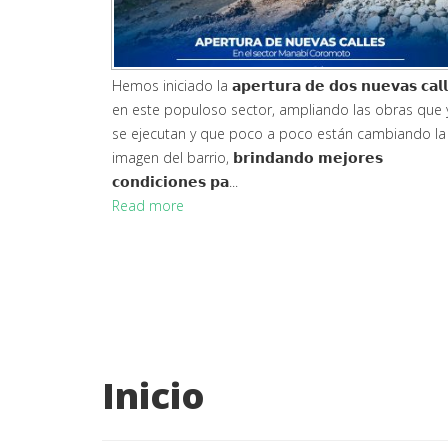
Hemos iniciado la 𝗮𝗽𝗲𝗿𝘁𝘂𝗿𝗮 𝗱𝗲 𝗱𝗼𝘀 𝗻𝘂𝗲𝘃𝗮𝘀 𝗰𝗮𝗹𝗹
en este populoso sector, ampliando las obras que 
se ejecutan y que poco a poco están cambiando la
imagen del barrio, 𝗯𝗿𝗶𝗻𝗱𝗮𝗻𝗱𝗼 𝗺𝗲𝗷𝗼𝗿𝗲𝘀
𝗰𝗼𝗻𝗱𝗶𝗰𝗶𝗼𝗻𝗲𝘀 𝗽𝗮...
Read more
Inicio