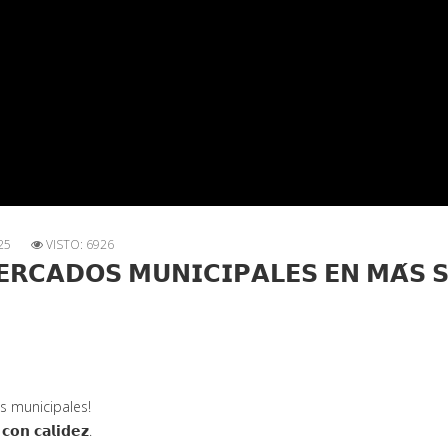
25
VISTO: 6926
𝗥𝗖𝗔𝗗𝗢𝗦 𝗠𝗨𝗡𝗜𝗖𝗜𝗣𝗔𝗟𝗘𝗦 𝗘𝗡 𝗠𝗔́𝗦 
s municipales!
 𝗰𝗼𝗻 𝗰𝗮𝗹𝗶𝗱𝗲𝘇.