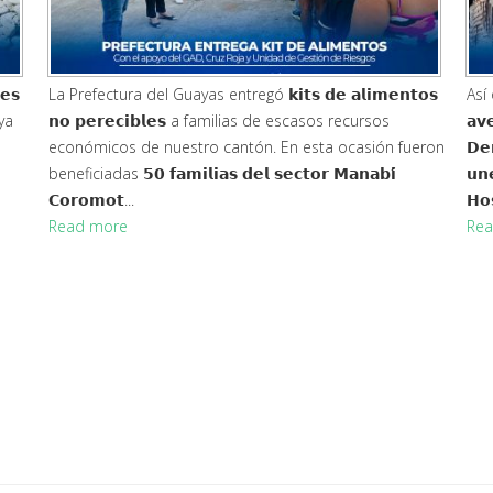
𝗲𝘀
La Prefectura del Guayas entregó 𝗸𝗶𝘁𝘀 𝗱𝗲 𝗮𝗹𝗶𝗺𝗲𝗻𝘁𝗼𝘀
Así o
ya
𝗻𝗼 𝗽𝗲𝗿𝗲𝗰𝗶𝗯𝗹𝗲𝘀 a familias de escasos recursos
𝗮𝘃
económicos de nuestro cantón. En esta ocasión fueron
𝗗𝗲
beneficiadas 𝟱𝟬 𝗳𝗮𝗺𝗶𝗹𝗶𝗮𝘀 𝗱𝗲𝗹 𝘀𝗲𝗰𝘁𝗼𝗿 𝗠𝗮𝗻𝗮𝗯𝗶́
𝘂𝗻
𝗖𝗼𝗿𝗼𝗺𝗼𝘁...
𝗛𝗼
Read more
Rea