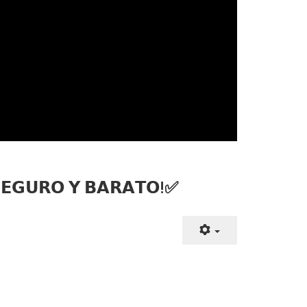
𝗦𝗘𝗚𝗨𝗥𝗢 𝗬 𝗕𝗔𝗥𝗔𝗧𝗢!✅