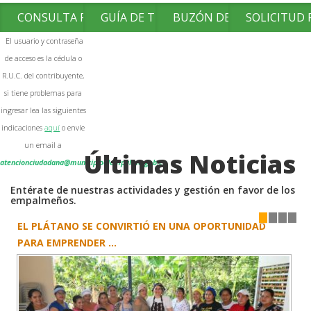
CONSULTA FACTURAS
GUÍA DE TRÁMITES
BUZÓN DE SUGERENCIAS
SOLICITUD
El usuario y contraseña
de acceso es la cédula o
R.U.C. del contribuyente,
si tiene problemas para
ingresar lea las siguientes
indicaciones
aquí
o envíe
un email a
Últimas Noticias
atencionciudadana@municipioelempalme.gob.ec
Entérate de nuestras actividades y gestión en favor de los
empalmeños.
EL PLÁTANO SE CONVIRTIÓ EN UNA OPORTUNIDAD
1
2
3
4
PARA EMPRENDER ...