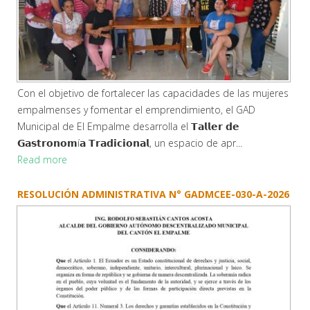
Con el objetivo de fortalecer las capacidades de las mujeres
empalmenses y fomentar el emprendimiento, el GAD
Municipal de El Empalme desarrolla el 𝗧𝗮𝗹𝗹𝗲𝗿 𝗱𝗲
𝗚𝗮𝘀𝘁𝗿𝗼𝗻𝗼𝗺í𝗮 𝗧𝗿𝗮𝗱𝗶𝗰𝗶𝗼𝗻𝗮𝗹, un espacio de apr...
Read more
RESOLUCIÓN ADMINISTRATIVA N° GADMCEE-030-A-2026