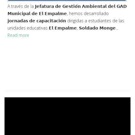
A través de la 𝗝𝗲𝗳𝗮𝘁𝘂𝗿𝗮 𝗱𝗲 𝗚𝗲𝘀𝘁𝗶𝗼́𝗻 𝗔𝗺𝗯𝗶𝗲𝗻𝘁𝗮𝗹 𝗱𝗲𝗹 𝗚𝗔𝗗
𝗠𝘂𝗻𝗶𝗰𝗶𝗽𝗮𝗹 𝗱𝗲 𝗘𝗹 𝗘𝗺𝗽𝗮𝗹𝗺𝗲, hemos desarrollado
𝗷𝗼𝗿𝗻𝗮𝗱𝗮𝘀 𝗱𝗲 𝗰𝗮𝗽𝗮𝗰𝗶𝘁𝗮𝗰𝗶𝗼́𝗻 dirigidas a estudiantes de las
unidades educativas 𝗘𝗹 𝗘𝗺𝗽𝗮𝗹𝗺𝗲, 𝗦𝗼𝗹𝗱𝗮𝗱𝗼 𝗠𝗼𝗻𝗴𝗲...
Read more