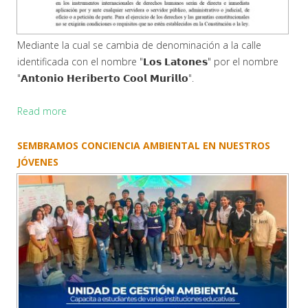
Mediante la cual se cambia de denominación a la calle
identificada con el nombre "𝗟𝗼𝘀 𝗟𝗮𝘁𝗼𝗻𝗲𝘀" por el nombre
"𝗔𝗻𝘁𝗼𝗻𝗶𝗼 𝗛𝗲𝗿𝗶𝗯𝗲𝗿𝘁𝗼 𝗖𝗼𝗼𝗹 𝗠𝘂𝗿𝗶𝗹𝗹𝗼".
Read more
SEMBRAMOS CONCIENCIA AMBIENTAL EN NUESTROS
JÓVENES