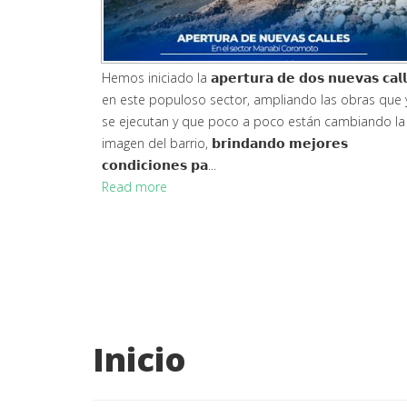
Hemos iniciado la 𝗮𝗽𝗲𝗿𝘁𝘂𝗿𝗮 𝗱𝗲 𝗱𝗼𝘀 𝗻𝘂𝗲𝘃𝗮𝘀 𝗰𝗮𝗹𝗹
en este populoso sector, ampliando las obras que 
se ejecutan y que poco a poco están cambiando la
imagen del barrio, 𝗯𝗿𝗶𝗻𝗱𝗮𝗻𝗱𝗼 𝗺𝗲𝗷𝗼𝗿𝗲𝘀
𝗰𝗼𝗻𝗱𝗶𝗰𝗶𝗼𝗻𝗲𝘀 𝗽𝗮...
Read more
Inicio