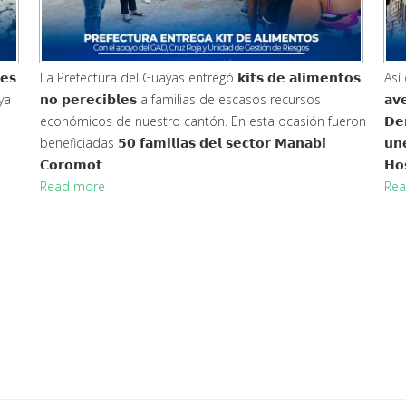
𝗲𝘀
La Prefectura del Guayas entregó 𝗸𝗶𝘁𝘀 𝗱𝗲 𝗮𝗹𝗶𝗺𝗲𝗻𝘁𝗼𝘀
Así o
ya
𝗻𝗼 𝗽𝗲𝗿𝗲𝗰𝗶𝗯𝗹𝗲𝘀 a familias de escasos recursos
𝗮𝘃
económicos de nuestro cantón. En esta ocasión fueron
𝗗𝗲
beneficiadas 𝟱𝟬 𝗳𝗮𝗺𝗶𝗹𝗶𝗮𝘀 𝗱𝗲𝗹 𝘀𝗲𝗰𝘁𝗼𝗿 𝗠𝗮𝗻𝗮𝗯𝗶́
𝘂𝗻
𝗖𝗼𝗿𝗼𝗺𝗼𝘁...
𝗛𝗼
Read more
Rea