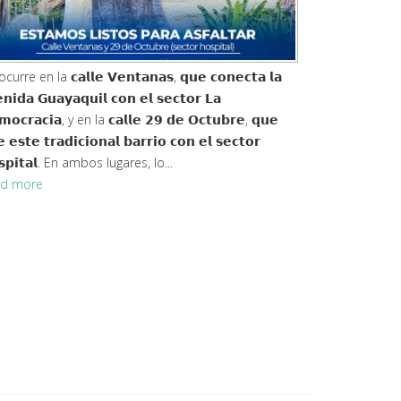
curre en la 𝗰𝗮𝗹𝗹𝗲 𝗩𝗲𝗻𝘁𝗮𝗻𝗮𝘀, 𝗾𝘂𝗲 𝗰𝗼𝗻𝗲𝗰𝘁𝗮 𝗹𝗮
𝗻𝗶𝗱𝗮 𝗚𝘂𝗮𝘆𝗮𝗾𝘂𝗶𝗹 𝗰𝗼𝗻 𝗲𝗹 𝘀𝗲𝗰𝘁𝗼𝗿 𝗟𝗮
𝗼𝗰𝗿𝗮𝗰𝗶𝗮, y en la 𝗰𝗮𝗹𝗹𝗲 𝟮𝟵 𝗱𝗲 𝗢𝗰𝘁𝘂𝗯𝗿𝗲, 𝗾𝘂𝗲
 𝗲𝘀𝘁𝗲 𝘁𝗿𝗮𝗱𝗶𝗰𝗶𝗼𝗻𝗮𝗹 𝗯𝗮𝗿𝗿𝗶𝗼 𝗰𝗼𝗻 𝗲𝗹 𝘀𝗲𝗰𝘁𝗼𝗿
𝘀𝗽𝗶𝘁𝗮𝗹. En ambos lugares, lo...
d more