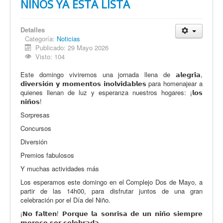
NIÑOS YA ESTÁ LISTA
Detalles
Categoría:
Noticias
Publicado: 29 Mayo 2026
Visto: 104
Este domingo viviremos una jornada llena de 𝗮𝗹𝗲𝗴𝗿𝗶́𝗮,
𝗱𝗶𝘃𝗲𝗿𝘀𝗶𝗼́𝗻 𝘆 𝗺𝗼𝗺𝗲𝗻𝘁𝗼𝘀 𝗶𝗻𝗼𝗹𝘃𝗶𝗱𝗮𝗯𝗹𝗲𝘀 para homenajear a
quienes llenan de luz y esperanza nuestros hogares: ¡𝗹𝗼𝘀
𝗻𝗶𝗻̃𝗼𝘀!
Sorpresas
Concursos
Diversión
Premios fabulosos
Y muchas actividades más
Los esperamos este domingo en el Complejo Dos de Mayo, a
partir de las 14h00, para disfrutar juntos de una gran
celebración por el Día del Niño.
¡𝗡𝗼 𝗳𝗮𝗹𝘁𝗲𝗻! 𝗣𝗼𝗿𝗾𝘂𝗲 𝗹𝗮 𝘀𝗼𝗻𝗿𝗶𝘀𝗮 𝗱𝗲 𝘂𝗻 𝗻𝗶𝗻̃𝗼 𝘀𝗶𝗲𝗺𝗽𝗿𝗲
𝗺𝗲𝗿𝗲𝗰𝗲 𝘀𝗲𝗿 𝗰𝗲𝗹𝗲𝗯𝗿𝗮𝗱𝗮.