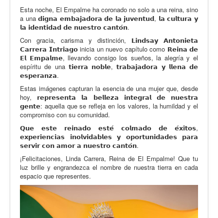
Esta noche, El Empalme ha coronado no solo a una reina, sino
a una 𝗱𝗶𝗴𝗻𝗮 𝗲𝗺𝗯𝗮𝗷𝗮𝗱𝗼𝗿𝗮 𝗱𝗲 𝗹𝗮 𝗷𝘂𝘃𝗲𝗻𝘁𝘂𝗱, 𝗹𝗮 𝗰𝘂𝗹𝘁𝘂𝗿𝗮 𝘆
𝗹𝗮 𝗶𝗱𝗲𝗻𝘁𝗶𝗱𝗮𝗱 𝗱𝗲 𝗻𝘂𝗲𝘀𝘁𝗿𝗼 𝗰𝗮𝗻𝘁𝗼́𝗻.
Con gracia, carisma y distinción, 𝗟𝗶𝗻𝗱𝘀𝗮𝘆 𝗔𝗻𝘁𝗼𝗻𝗶𝗲𝘁𝗮
𝗖𝗮𝗿𝗿𝗲𝗿𝗮 𝗜𝗻𝘁𝗿𝗶𝗮𝗴𝗼 inicia un nuevo capítulo como 𝗥𝗲𝗶𝗻𝗮 𝗱𝗲
𝗘𝗹 𝗘𝗺𝗽𝗮𝗹𝗺𝗲, llevando consigo los sueños, la alegría y el
espíritu de una 𝘁𝗶𝗲𝗿𝗿𝗮 𝗻𝗼𝗯𝗹𝗲, 𝘁𝗿𝗮𝗯𝗮𝗷𝗮𝗱𝗼𝗿𝗮 𝘆 𝗹𝗹𝗲𝗻𝗮 𝗱𝗲
𝗲𝘀𝗽𝗲𝗿𝗮𝗻𝘇𝗮.
Estas imágenes capturan la esencia de una mujer que, desde
hoy, 𝗿𝗲𝗽𝗿𝗲𝘀𝗲𝗻𝘁𝗮 𝗹𝗮 𝗯𝗲𝗹𝗹𝗲𝘇𝗮 𝗶𝗻𝘁𝗲𝗴𝗿𝗮𝗹 𝗱𝗲 𝗻𝘂𝗲𝘀𝘁𝗿𝗮
𝗴𝗲𝗻𝘁𝗲: aquella que se refleja en los valores, la humildad y el
compromiso con su comunidad.
𝗤𝘂𝗲 𝗲𝘀𝘁𝗲 𝗿𝗲𝗶𝗻𝗮𝗱𝗼 𝗲𝘀𝘁𝗲́ 𝗰𝗼𝗹𝗺𝗮𝗱𝗼 𝗱𝗲 𝗲́𝘅𝗶𝘁𝗼𝘀,
𝗲𝘅𝗽𝗲𝗿𝗶𝗲𝗻𝗰𝗶𝗮𝘀 𝗶𝗻𝗼𝗹𝘃𝗶𝗱𝗮𝗯𝗹𝗲𝘀 𝘆 𝗼𝗽𝗼𝗿𝘁𝘂𝗻𝗶𝗱𝗮𝗱𝗲𝘀 𝗽𝗮𝗿𝗮
𝘀𝗲𝗿𝘃𝗶𝗿 𝗰𝗼𝗻 𝗮𝗺𝗼𝗿 𝗮 𝗻𝘂𝗲𝘀𝘁𝗿𝗼 𝗰𝗮𝗻𝘁𝗼́𝗻.
¡Felicitaciones, Linda Carrera, Reina de El Empalme! Que tu
luz brille y engrandezca el nombre de nuestra tierra en cada
espacio que representes.