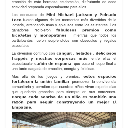
emoción de esta hermosa celebración, disfrutando de cada
actividad preparada especialmente para ellos.
Los concursos de 𝗠𝗶𝗻𝗶 𝗠𝗶𝗰𝗵𝗮𝗲𝗹 𝗝𝗮𝗰𝗸𝘀𝗼𝗻 𝘆 𝗣𝗲𝗶𝗻𝗮𝗱𝗼
𝗟𝗼𝗰𝗼 fueron algunos de los momentos más divertidos de la
jornada, arrancando risas y aplausos entre los asistentes. Los
ganadores recibieron 𝗳𝗮𝗯𝘂𝗹𝗼𝘀𝗼𝘀 𝗽𝗿𝗲𝗺𝗶𝗼𝘀 𝗰𝗼𝗺𝗼
𝗯𝗶𝗰𝗶𝗰𝗹𝗲𝘁𝗮𝘀 𝘆 𝗺𝗼𝗻𝗼𝗽𝗮𝘁𝗶𝗻𝗲𝘀 , mientras que todos los
participantes fueron sorprendidos con obsequios y regalos
especiales.
La diversión continuó con 𝗰𝗮𝗻𝗴𝘂𝗶𝗹 , 𝗵𝗲𝗹𝗮𝗱𝗼𝘀 , 𝗱𝗲𝗹𝗶𝗰𝗶𝗼𝘀𝗼𝘀
𝗳𝗿𝗮𝗽𝗽𝗲́𝘀 𝘆 𝗺𝘂𝗰𝗵𝗮𝘀 𝘀𝗼𝗿𝗽𝗿𝗲𝘀𝗮𝘀 𝗺𝗮́𝘀, entre ellas el
espectacular 𝗰𝗮𝗻̃𝗼́𝗻 𝗱𝗲 𝗲𝘀𝗽𝘂𝗺𝗮, que puso el toque final a
una tarde cargada de emoción, energía y felicidad.
Más allá de los juegos y premios, 𝗲𝘀𝘁𝗼𝘀 𝗲𝘀𝗽𝗮𝗰𝗶𝗼𝘀
𝗳𝗼𝗿𝘁𝗮𝗹𝗲𝗰𝗲𝗻 𝗹𝗮 𝘂𝗻𝗶𝗼́𝗻 𝗳𝗮𝗺𝗶𝗹𝗶𝗮𝗿, promueven la convivencia
comunitaria y permiten que nuestros niños vivan experiencias
que quedarán grabadas para siempre en sus corazones.
𝗣𝗼𝗿𝗾𝘂𝗲 𝗰𝗮𝗱𝗮 𝘀𝗼𝗻𝗿𝗶𝘀𝗮 𝗱𝗲 𝘂𝗻 𝗻𝗶𝗻̃𝗼 𝗲𝘀 𝘁𝗮𝗺𝗯𝗶𝗲́𝗻 𝘂𝗻𝗮
𝗿𝗮𝘇𝗼́𝗻 𝗽𝗮𝗿𝗮 𝘀𝗲𝗴𝘂𝗶𝗿 𝗰𝗼𝗻𝘀𝘁𝗿𝘂𝘆𝗲𝗻𝗱𝗼 𝘂𝗻 𝗺𝗲𝗷𝗼𝗿 𝗘𝗹
𝗘𝗺𝗽𝗮𝗹𝗺𝗲.