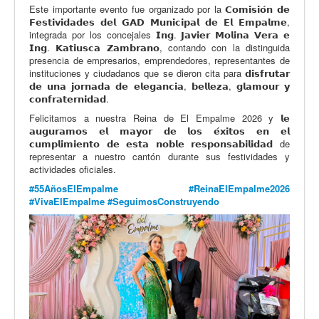
Este importante evento fue organizado por la 𝗖𝗼𝗺𝗶𝘀𝗶𝗼́𝗻 𝗱𝗲
𝗙𝗲𝘀𝘁𝗶𝘃𝗶𝗱𝗮𝗱𝗲𝘀 𝗱𝗲𝗹 𝗚𝗔𝗗 𝗠𝘂𝗻𝗶𝗰𝗶𝗽𝗮𝗹 𝗱𝗲 𝗘𝗹 𝗘𝗺𝗽𝗮𝗹𝗺𝗲,
integrada por los concejales 𝗜𝗻𝗴. 𝗝𝗮𝘃𝗶𝗲𝗿 𝗠𝗼𝗹𝗶𝗻𝗮 𝗩𝗲𝗿𝗮 𝗲
𝗜𝗻𝗴. 𝗞𝗮𝘁𝗶𝘂𝘀𝗰𝗮 𝗭𝗮𝗺𝗯𝗿𝗮𝗻𝗼, contando con la distinguida
presencia de empresarios, emprendedores, representantes de
instituciones y ciudadanos que se dieron cita para 𝗱𝗶𝘀𝗳𝗿𝘂𝘁𝗮𝗿
𝗱𝗲 𝘂𝗻𝗮 𝗷𝗼𝗿𝗻𝗮𝗱𝗮 𝗱𝗲 𝗲𝗹𝗲𝗴𝗮𝗻𝗰𝗶𝗮, 𝗯𝗲𝗹𝗹𝗲𝘇𝗮, 𝗴𝗹𝗮𝗺𝗼𝘂𝗿 𝘆
𝗰𝗼𝗻𝗳𝗿𝗮𝘁𝗲𝗿𝗻𝗶𝗱𝗮𝗱.
Felicitamos a nuestra Reina de El Empalme 2026 y 𝗹𝗲
𝗮𝘂𝗴𝘂𝗿𝗮𝗺𝗼𝘀 𝗲𝗹 𝗺𝗮𝘆𝗼𝗿 𝗱𝗲 𝗹𝗼𝘀 𝗲́𝘅𝗶𝘁𝗼𝘀 𝗲𝗻 𝗲𝗹
𝗰𝘂𝗺𝗽𝗹𝗶𝗺𝗶𝗲𝗻𝘁𝗼 𝗱𝗲 𝗲𝘀𝘁𝗮 𝗻𝗼𝗯𝗹𝗲 𝗿𝗲𝘀𝗽𝗼𝗻𝘀𝗮𝗯𝗶𝗹𝗶𝗱𝗮𝗱 de
representar a nuestro cantón durante sus festividades y
actividades oficiales.
#55AñosElEmpalme
#ReinaElEmpalme2026
#VivaElEmpalme
#SeguimosConstruyendo