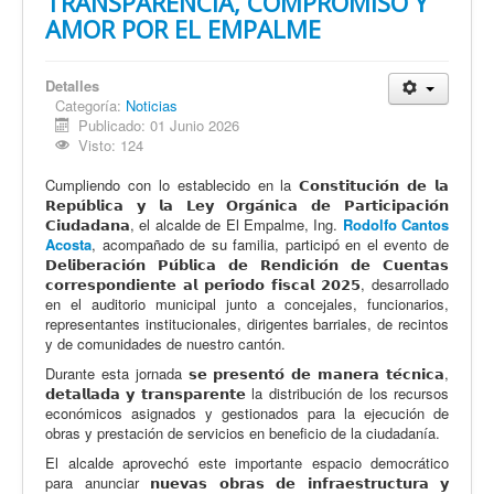
TRANSPARENCIA, COMPROMISO Y
AMOR POR EL EMPALME
Detalles
Categoría:
Noticias
Publicado: 01 Junio 2026
Visto: 124
Cumpliendo con lo establecido en la 𝗖𝗼𝗻𝘀𝘁𝗶𝘁𝘂𝗰𝗶𝗼́𝗻 𝗱𝗲 𝗹𝗮
𝗥𝗲𝗽𝘂́𝗯𝗹𝗶𝗰𝗮 𝘆 𝗹𝗮 𝗟𝗲𝘆 𝗢𝗿𝗴𝗮́𝗻𝗶𝗰𝗮 𝗱𝗲 𝗣𝗮𝗿𝘁𝗶𝗰𝗶𝗽𝗮𝗰𝗶𝗼́𝗻
𝗖𝗶𝘂𝗱𝗮𝗱𝗮𝗻𝗮, el alcalde de El Empalme, Ing.
Rodolfo Cantos
Acosta
, acompañado de su familia, participó en el evento de
𝗗𝗲𝗹𝗶𝗯𝗲𝗿𝗮𝗰𝗶𝗼́𝗻 𝗣𝘂́𝗯𝗹𝗶𝗰𝗮 𝗱𝗲 𝗥𝗲𝗻𝗱𝗶𝗰𝗶𝗼́𝗻 𝗱𝗲 𝗖𝘂𝗲𝗻𝘁𝗮𝘀
𝗰𝗼𝗿𝗿𝗲𝘀𝗽𝗼𝗻𝗱𝗶𝗲𝗻𝘁𝗲 𝗮𝗹 𝗽𝗲𝗿𝗶́𝗼𝗱𝗼 𝗳𝗶𝘀𝗰𝗮𝗹 𝟮𝟬𝟮𝟱, desarrollado
en el auditorio municipal junto a concejales, funcionarios,
representantes institucionales, dirigentes barriales, de recintos
y de comunidades de nuestro cantón.
Durante esta jornada 𝘀𝗲 𝗽𝗿𝗲𝘀𝗲𝗻𝘁𝗼́ 𝗱𝗲 𝗺𝗮𝗻𝗲𝗿𝗮 𝘁𝗲́𝗰𝗻𝗶𝗰𝗮,
𝗱𝗲𝘁𝗮𝗹𝗹𝗮𝗱𝗮 𝘆 𝘁𝗿𝗮𝗻𝘀𝗽𝗮𝗿𝗲𝗻𝘁𝗲 la distribución de los recursos
económicos asignados y gestionados para la ejecución de
obras y prestación de servicios en beneficio de la ciudadanía.
El alcalde aprovechó este importante espacio democrático
para anunciar 𝗻𝘂𝗲𝘃𝗮𝘀 𝗼𝗯𝗿𝗮𝘀 𝗱𝗲 𝗶𝗻𝗳𝗿𝗮𝗲𝘀𝘁𝗿𝘂𝗰𝘁𝘂𝗿𝗮 𝘆