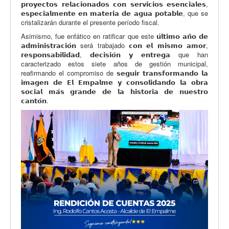
𝗽𝗿𝗼𝘆𝗲𝗰𝘁𝗼𝘀 𝗿𝗲𝗹𝗮𝗰𝗶𝗼𝗻𝗮𝗱𝗼𝘀 𝗰𝗼𝗻 𝘀𝗲𝗿𝘃𝗶𝗰𝗶𝗼𝘀 𝗲𝘀𝗲𝗻𝗰𝗶𝗮𝗹𝗲𝘀,
𝗲𝘀𝗽𝗲𝗰𝗶𝗮𝗹𝗺𝗲𝗻𝘁𝗲 𝗲𝗻 𝗺𝗮𝘁𝗲𝗿𝗶𝗮 𝗱𝗲 𝗮𝗴𝘂𝗮 𝗽𝗼𝘁𝗮𝗯𝗹𝗲, que se
cristalizarán durante el presente período fiscal.
Asimismo, fue enfático en ratificar que este 𝘂́𝗹𝘁𝗶𝗺𝗼 𝗮𝗻̃𝗼 𝗱𝗲
𝗮𝗱𝗺𝗶𝗻𝗶𝘀𝘁𝗿𝗮𝗰𝗶𝗼́𝗻 será trabajado 𝗰𝗼𝗻 𝗲𝗹 𝗺𝗶𝘀𝗺𝗼 𝗮𝗺𝗼𝗿,
𝗿𝗲𝘀𝗽𝗼𝗻𝘀𝗮𝗯𝗶𝗹𝗶𝗱𝗮𝗱, 𝗱𝗲𝗰𝗶𝘀𝗶𝗼́𝗻 𝘆 𝗲𝗻𝘁𝗿𝗲𝗴𝗮 que han
caracterizado estos siete años de gestión municipal,
reafirmando el compromiso de 𝘀𝗲𝗴𝘂𝗶𝗿 𝘁𝗿𝗮𝗻𝘀𝗳𝗼𝗿𝗺𝗮𝗻𝗱𝗼 𝗹𝗮
𝗶𝗺𝗮𝗴𝗲𝗻 𝗱𝗲 𝗘𝗹 𝗘𝗺𝗽𝗮𝗹𝗺𝗲 𝘆 𝗰𝗼𝗻𝘀𝗼𝗹𝗶𝗱𝗮𝗻𝗱𝗼 𝗹𝗮 𝗼𝗯𝗿𝗮
𝘀𝗼𝗰𝗶𝗮𝗹 𝗺𝗮́𝘀 𝗴𝗿𝗮𝗻𝗱𝗲 𝗱𝗲 𝗹𝗮 𝗵𝗶𝘀𝘁𝗼𝗿𝗶𝗮 𝗱𝗲 𝗻𝘂𝗲𝘀𝘁𝗿𝗼
𝗰𝗮𝗻𝘁𝗼́𝗻.