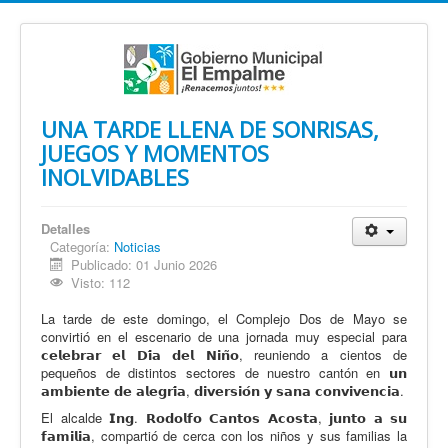
UNA TARDE LLENA DE SONRISAS,
JUEGOS Y MOMENTOS
INOLVIDABLES
Detalles
Categoría:
Noticias
Publicado: 01 Junio 2026
Visto: 112
La tarde de este domingo, el Complejo Dos de Mayo se
convirtió en el escenario de una jornada muy especial para
𝗰𝗲𝗹𝗲𝗯𝗿𝗮𝗿 𝗲𝗹 𝗗𝗶́𝗮 𝗱𝗲𝗹 𝗡𝗶𝗻̃𝗼, reuniendo a cientos de
pequeños de distintos sectores de nuestro cantón en 𝘂𝗻
𝗮𝗺𝗯𝗶𝗲𝗻𝘁𝗲 𝗱𝗲 𝗮𝗹𝗲𝗴𝗿𝗶́𝗮, 𝗱𝗶𝘃𝗲𝗿𝘀𝗶𝗼́𝗻 𝘆 𝘀𝗮𝗻𝗮 𝗰𝗼𝗻𝘃𝗶𝘃𝗲𝗻𝗰𝗶𝗮.
El alcalde 𝗜𝗻𝗴. 𝗥𝗼𝗱𝗼𝗹𝗳𝗼 𝗖𝗮𝗻𝘁𝗼𝘀 𝗔𝗰𝗼𝘀𝘁𝗮, 𝗷𝘂𝗻𝘁𝗼 𝗮 𝘀𝘂
𝗳𝗮𝗺𝗶𝗹𝗶𝗮, compartió de cerca con los niños y sus familias la