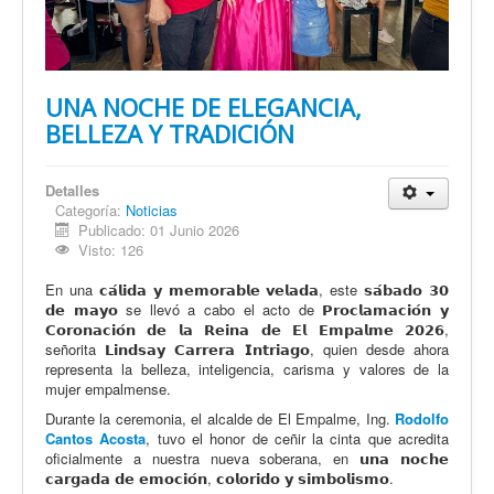
UNA NOCHE DE ELEGANCIA,
BELLEZA Y TRADICIÓN
Detalles
Categoría:
Noticias
Publicado: 01 Junio 2026
Visto: 126
En una 𝗰𝗮́𝗹𝗶𝗱𝗮 𝘆 𝗺𝗲𝗺𝗼𝗿𝗮𝗯𝗹𝗲 𝘃𝗲𝗹𝗮𝗱𝗮, este 𝘀𝗮́𝗯𝗮𝗱𝗼 𝟯𝟬
𝗱𝗲 𝗺𝗮𝘆𝗼 se llevó a cabo el acto de 𝗣𝗿𝗼𝗰𝗹𝗮𝗺𝗮𝗰𝗶𝗼́𝗻 𝘆
𝗖𝗼𝗿𝗼𝗻𝗮𝗰𝗶𝗼́𝗻 𝗱𝗲 𝗹𝗮 𝗥𝗲𝗶𝗻𝗮 𝗱𝗲 𝗘𝗹 𝗘𝗺𝗽𝗮𝗹𝗺𝗲 𝟮𝟬𝟮𝟲,
señorita 𝗟𝗶𝗻𝗱𝘀𝗮𝘆 𝗖𝗮𝗿𝗿𝗲𝗿𝗮 𝗜𝗻𝘁𝗿𝗶𝗮𝗴𝗼, quien desde ahora
representa la belleza, inteligencia, carisma y valores de la
mujer empalmense.
Durante la ceremonia, el alcalde de El Empalme, Ing.
Rodolfo
Cantos Acosta
, tuvo el honor de ceñir la cinta que acredita
oficialmente a nuestra nueva soberana, en 𝘂𝗻𝗮 𝗻𝗼𝗰𝗵𝗲
𝗰𝗮𝗿𝗴𝗮𝗱𝗮 𝗱𝗲 𝗲𝗺𝗼𝗰𝗶𝗼́𝗻, 𝗰𝗼𝗹𝗼𝗿𝗶𝗱𝗼 𝘆 𝘀𝗶𝗺𝗯𝗼𝗹𝗶𝘀𝗺𝗼.