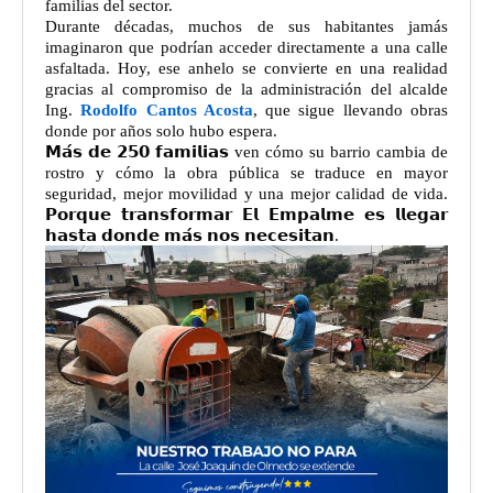
familias del sector.
Durante décadas, muchos de sus habitantes jamás
imaginaron que podrían acceder directamente a una calle
asfaltada. Hoy, ese anhelo se convierte en una realidad
gracias al compromiso de la administración del alcalde
Ing.
Rodolfo Cantos Acosta
, que sigue llevando obras
donde por años solo hubo espera.
𝗠𝗮́𝘀 𝗱𝗲 𝟮𝟱𝟬 𝗳𝗮𝗺𝗶𝗹𝗶𝗮𝘀 ven cómo su barrio cambia de
rostro y cómo la obra pública se traduce en mayor
seguridad, mejor movilidad y una mejor calidad de vida.
𝗣𝗼𝗿𝗾𝘂𝗲 𝘁𝗿𝗮𝗻𝘀𝗳𝗼𝗿𝗺𝗮𝗿 𝗘𝗹 𝗘𝗺𝗽𝗮𝗹𝗺𝗲 𝗲𝘀 𝗹𝗹𝗲𝗴𝗮𝗿
𝗵𝗮𝘀𝘁𝗮 𝗱𝗼𝗻𝗱𝗲 𝗺𝗮́𝘀 𝗻𝗼𝘀 𝗻𝗲𝗰𝗲𝘀𝗶𝘁𝗮𝗻.