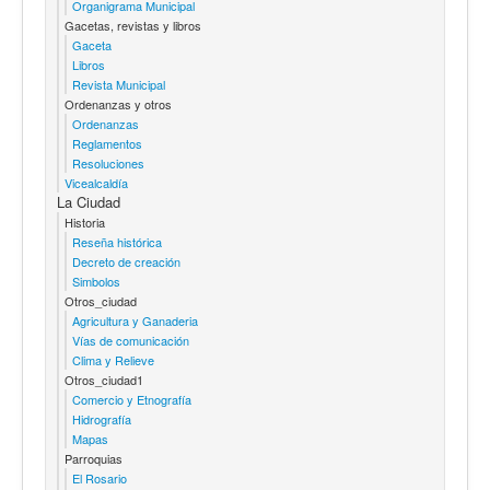
Organigrama Municipal
Gacetas, revistas y libros
Gaceta
Libros
Revista Municipal
Ordenanzas y otros
Ordenanzas
Reglamentos
Resoluciones
Vicealcaldía
La Ciudad
Historia
Reseña histórica
Decreto de creación
Simbolos
Otros_ciudad
Agricultura y Ganaderia
Vías de comunicación
Clima y Relieve
Otros_ciudad1
Comercio y Etnografía
Hidrografía
Mapas
Parroquias
El Rosario