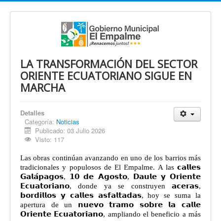
LA TRANSFORMACIÓN DEL SECTOR
ORIENTE ECUATORIANO SIGUE EN
MARCHA
Detalles
Categoría:
Noticias
Publicado: 03 Julio 2026
Visto: 117
Las obras continúan avanzando en uno de los barrios más
tradicionales y populosos de El Empalme. A las 𝗰𝗮𝗹𝗹𝗲𝘀
𝗚𝗮𝗹𝗮́𝗽𝗮𝗴𝗼𝘀, 𝟭𝟬 𝗱𝗲 𝗔𝗴𝗼𝘀𝘁𝗼, 𝗗𝗮𝘂𝗹𝗲 𝘆 𝗢𝗿𝗶𝗲𝗻𝘁𝗲
𝗘𝗰𝘂𝗮𝘁𝗼𝗿𝗶𝗮𝗻𝗼, donde ya se construyen 𝗮𝗰𝗲𝗿𝗮𝘀,
𝗯𝗼𝗿𝗱𝗶𝗹𝗹𝗼𝘀 𝘆 𝗰𝗮𝗹𝗹𝗲𝘀 𝗮𝘀𝗳𝗮𝗹𝘁𝗮𝗱𝗮𝘀, hoy se suma la
apertura de un 𝗻𝘂𝗲𝘃𝗼 𝘁𝗿𝗮𝗺𝗼 𝘀𝗼𝗯𝗿𝗲 𝗹𝗮 𝗰𝗮𝗹𝗹𝗲
𝗢𝗿𝗶𝗲𝗻𝘁𝗲 𝗘𝗰𝘂𝗮𝘁𝗼𝗿𝗶𝗮𝗻𝗼, ampliando el beneficio a más