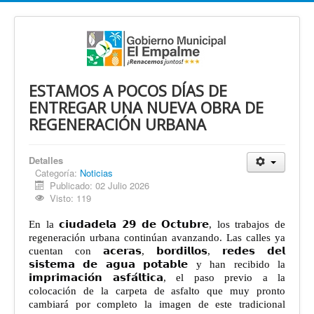
ESTAMOS A POCOS DÍAS DE
ENTREGAR UNA NUEVA OBRA DE
REGENERACIÓN URBANA
Detalles
Categoría:
Noticias
Publicado: 02 Julio 2026
Visto: 119
En la 𝗰𝗶𝘂𝗱𝗮𝗱𝗲𝗹𝗮 𝟮𝟵 𝗱𝗲 𝗢𝗰𝘁𝘂𝗯𝗿𝗲, los trabajos de
regeneración urbana continúan avanzando. Las calles ya
cuentan con 𝗮𝗰𝗲𝗿𝗮𝘀, 𝗯𝗼𝗿𝗱𝗶𝗹𝗹𝗼𝘀, 𝗿𝗲𝗱𝗲𝘀 𝗱𝗲𝗹
𝘀𝗶𝘀𝘁𝗲𝗺𝗮 𝗱𝗲 𝗮𝗴𝘂𝗮 𝗽𝗼𝘁𝗮𝗯𝗹𝗲 y han recibido la
𝗶𝗺𝗽𝗿𝗶𝗺𝗮𝗰𝗶𝗼́𝗻 𝗮𝘀𝗳𝗮́𝗹𝘁𝗶𝗰𝗮, el paso previo a la
colocación de la carpeta de asfalto que muy pronto
cambiará por completo la imagen de este tradicional