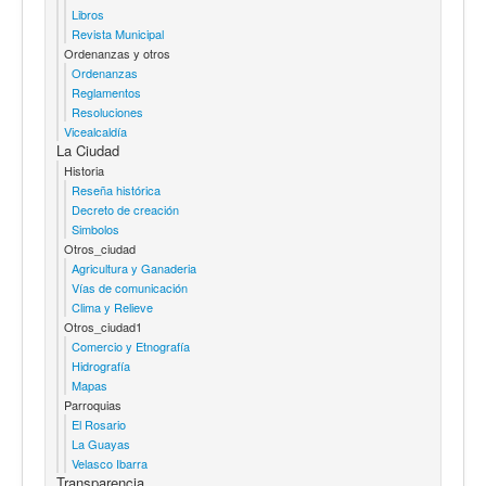
Libros
Revista Municipal
Ordenanzas y otros
Ordenanzas
Reglamentos
Resoluciones
Vicealcaldía
La Ciudad
Historia
Reseña histórica
Decreto de creación
Simbolos
Otros_ciudad
Agricultura y Ganaderia
Vías de comunicación
Clima y Relieve
Otros_ciudad1
Comercio y Etnografía
Hidrografía
Mapas
Parroquias
El Rosario
La Guayas
Velasco Ibarra
Transparencia