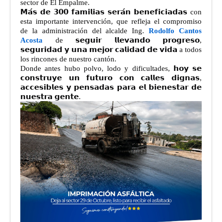
sector de El Empalme.
𝗠𝗮́𝘀 𝗱𝗲 𝟯𝟬𝟬 𝗳𝗮𝗺𝗶𝗹𝗶𝗮𝘀 𝘀𝗲𝗿𝗮́𝗻 𝗯𝗲𝗻𝗲𝗳𝗶𝗰𝗶𝗮𝗱𝗮𝘀 con
esta importante intervención, que refleja el compromiso
de la administración del alcalde Ing.
Rodolfo Cantos
Acosta
de 𝘀𝗲𝗴𝘂𝗶𝗿 𝗹𝗹𝗲𝘃𝗮𝗻𝗱𝗼 𝗽𝗿𝗼𝗴𝗿𝗲𝘀𝗼,
𝘀𝗲𝗴𝘂𝗿𝗶𝗱𝗮𝗱 𝘆 𝘂𝗻𝗮 𝗺𝗲𝗷𝗼𝗿 𝗰𝗮𝗹𝗶𝗱𝗮𝗱 𝗱𝗲 𝘃𝗶𝗱𝗮 a todos
los rincones de nuestro cantón.
Donde antes hubo polvo, lodo y dificultades, 𝗵𝗼𝘆 𝘀𝗲
𝗰𝗼𝗻𝘀𝘁𝗿𝘂𝘆𝗲 𝘂𝗻 𝗳𝘂𝘁𝘂𝗿𝗼 𝗰𝗼𝗻 𝗰𝗮𝗹𝗹𝗲𝘀 𝗱𝗶𝗴𝗻𝗮𝘀,
𝗮𝗰𝗰𝗲𝘀𝗶𝗯𝗹𝗲𝘀 𝘆 𝗽𝗲𝗻𝘀𝗮𝗱𝗮𝘀 𝗽𝗮𝗿𝗮 𝗲𝗹 𝗯𝗶𝗲𝗻𝗲𝘀𝘁𝗮𝗿 𝗱𝗲
𝗻𝘂𝗲𝘀𝘁𝗿𝗮 𝗴𝗲𝗻𝘁𝗲.