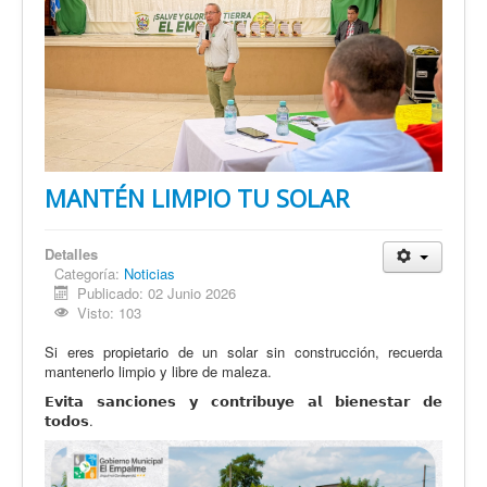
MANTÉN LIMPIO TU SOLAR
Detalles
Categoría:
Noticias
Publicado: 02 Junio 2026
Visto: 103
Si eres propietario de un solar sin construcción, recuerda
mantenerlo limpio y libre de maleza.
𝗘𝘃𝗶𝘁𝗮 𝘀𝗮𝗻𝗰𝗶𝗼𝗻𝗲𝘀 𝘆 𝗰𝗼𝗻𝘁𝗿𝗶𝗯𝘂𝘆𝗲 𝗮𝗹 𝗯𝗶𝗲𝗻𝗲𝘀𝘁𝗮𝗿 𝗱𝗲
𝘁𝗼𝗱𝗼𝘀.