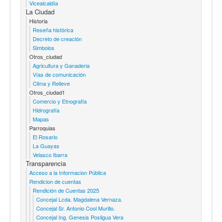
Vicealcaldía
La Ciudad
Historia
Reseña histórica
Decreto de creación
Simbolos
Otros_ciudad
Agricultura y Ganaderia
Vías de comunicación
Clima y Relieve
Otros_ciudad1
Comercio y Etnografía
Hidrografía
Mapas
Parroquias
El Rosario
La Guayas
Velasco Ibarra
Transparencia
Acceso a la Informacion Pública
Rendicion de cuentas
Rendición de Cuentas 2025
Concejal Lcda. Magdalena Vernaza.
Concejal Sr. Antonio Cool Murillo.
Concejal Ing. Genesis Posligua Vera