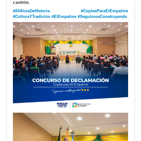
𝗰𝗮𝗻𝘁𝗼́𝗻.
#55AñosDeHistoria
#CoplasParaElEmpalme
#CulturaYTradición
#ElEmpalme
#SeguimosConstruyendo