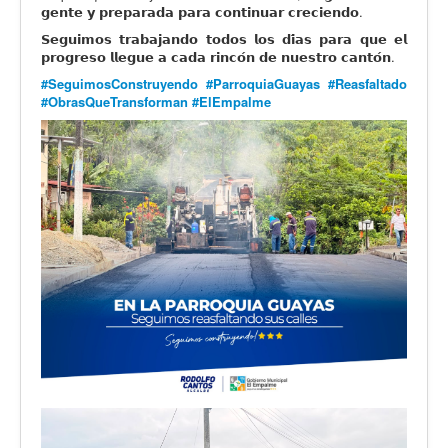
𝗴𝗲𝗻𝘁𝗲 𝘆 𝗽𝗿𝗲𝗽𝗮𝗿𝗮𝗱𝗮 𝗽𝗮𝗿𝗮 𝗰𝗼𝗻𝘁𝗶𝗻𝘂𝗮𝗿 𝗰𝗿𝗲𝗰𝗶𝗲𝗻𝗱𝗼.
𝗦𝗲𝗴𝘂𝗶𝗺𝗼𝘀 𝘁𝗿𝗮𝗯𝗮𝗷𝗮𝗻𝗱𝗼 𝘁𝗼𝗱𝗼𝘀 𝗹𝗼𝘀 𝗱𝗶́𝗮𝘀 𝗽𝗮𝗿𝗮 𝗾𝘂𝗲 𝗲𝗹
𝗽𝗿𝗼𝗴𝗿𝗲𝘀𝗼 𝗹𝗹𝗲𝗴𝘂𝗲 𝗮 𝗰𝗮𝗱𝗮 𝗿𝗶𝗻𝗰𝗼́𝗻 𝗱𝗲 𝗻𝘂𝗲𝘀𝘁𝗿𝗼 𝗰𝗮𝗻𝘁𝗼́𝗻.
#SeguimosConstruyendo
#ParroquiaGuayas
#Reasfaltado
#ObrasQueTransforman
#ElEmpalme