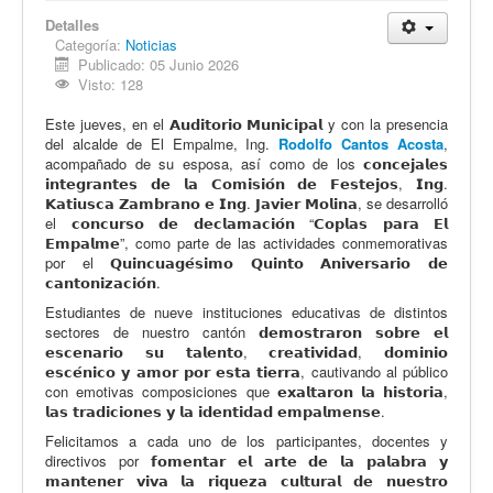
Detalles
Categoría:
Noticias
Publicado: 05 Junio 2026
Visto: 128
Este jueves, en el 𝗔𝘂𝗱𝗶𝘁𝗼𝗿𝗶𝗼 𝗠𝘂𝗻𝗶𝗰𝗶𝗽𝗮𝗹 y con la presencia
del alcalde de El Empalme, Ing.
Rodolfo Cantos Acosta
,
acompañado de su esposa, así como de los 𝗰𝗼𝗻𝗰𝗲𝗷𝗮𝗹𝗲𝘀
𝗶𝗻𝘁𝗲𝗴𝗿𝗮𝗻𝘁𝗲𝘀 𝗱𝗲 𝗹𝗮 𝗖𝗼𝗺𝗶𝘀𝗶𝗼́𝗻 𝗱𝗲 𝗙𝗲𝘀𝘁𝗲𝗷𝗼𝘀, 𝗜𝗻𝗴.
𝗞𝗮𝘁𝗶𝘂𝘀𝗰𝗮 𝗭𝗮𝗺𝗯𝗿𝗮𝗻𝗼 𝗲 𝗜𝗻𝗴. 𝗝𝗮𝘃𝗶𝗲𝗿 𝗠𝗼𝗹𝗶𝗻𝗮, se desarrolló
el 𝗰𝗼𝗻𝗰𝘂𝗿𝘀𝗼 𝗱𝗲 𝗱𝗲𝗰𝗹𝗮𝗺𝗮𝗰𝗶𝗼́𝗻 “𝗖𝗼𝗽𝗹𝗮𝘀 𝗽𝗮𝗿𝗮 𝗘𝗹
𝗘𝗺𝗽𝗮𝗹𝗺𝗲”, como parte de las actividades conmemorativas
por el 𝗤𝘂𝗶𝗻𝗰𝘂𝗮𝗴𝗲́𝘀𝗶𝗺𝗼 𝗤𝘂𝗶𝗻𝘁𝗼 𝗔𝗻𝗶𝘃𝗲𝗿𝘀𝗮𝗿𝗶𝗼 𝗱𝗲
𝗰𝗮𝗻𝘁𝗼𝗻𝗶𝘇𝗮𝗰𝗶𝗼́𝗻.
Estudiantes de nueve instituciones educativas de distintos
sectores de nuestro cantón 𝗱𝗲𝗺𝗼𝘀𝘁𝗿𝗮𝗿𝗼𝗻 𝘀𝗼𝗯𝗿𝗲 𝗲𝗹
𝗲𝘀𝗰𝗲𝗻𝗮𝗿𝗶𝗼 𝘀𝘂 𝘁𝗮𝗹𝗲𝗻𝘁𝗼, 𝗰𝗿𝗲𝗮𝘁𝗶𝘃𝗶𝗱𝗮𝗱, 𝗱𝗼𝗺𝗶𝗻𝗶𝗼
𝗲𝘀𝗰𝗲́𝗻𝗶𝗰𝗼 𝘆 𝗮𝗺𝗼𝗿 𝗽𝗼𝗿 𝗲𝘀𝘁𝗮 𝘁𝗶𝗲𝗿𝗿𝗮, cautivando al público
con emotivas composiciones que 𝗲𝘅𝗮𝗹𝘁𝗮𝗿𝗼𝗻 𝗹𝗮 𝗵𝗶𝘀𝘁𝗼𝗿𝗶𝗮,
𝗹𝗮𝘀 𝘁𝗿𝗮𝗱𝗶𝗰𝗶𝗼𝗻𝗲𝘀 𝘆 𝗹𝗮 𝗶𝗱𝗲𝗻𝘁𝗶𝗱𝗮𝗱 𝗲𝗺𝗽𝗮𝗹𝗺𝗲𝗻𝘀𝗲.
Felicitamos a cada uno de los participantes, docentes y
directivos por 𝗳𝗼𝗺𝗲𝗻𝘁𝗮𝗿 𝗲𝗹 𝗮𝗿𝘁𝗲 𝗱𝗲 𝗹𝗮 𝗽𝗮𝗹𝗮𝗯𝗿𝗮 𝘆
𝗺𝗮𝗻𝘁𝗲𝗻𝗲𝗿 𝘃𝗶𝘃𝗮 𝗹𝗮 𝗿𝗶𝗾𝘂𝗲𝘇𝗮 𝗰𝘂𝗹𝘁𝘂𝗿𝗮𝗹 𝗱𝗲 𝗻𝘂𝗲𝘀𝘁𝗿𝗼