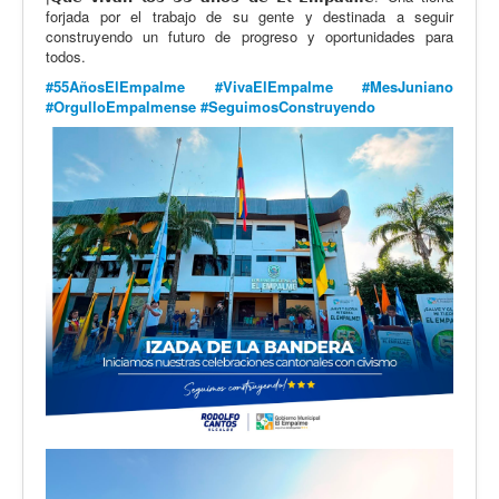
forjada por el trabajo de su gente y destinada a seguir
construyendo un futuro de progreso y oportunidades para
todos.
#55AñosElEmpalme
#VivaElEmpalme
#MesJuniano
#OrgulloEmpalmense
#SeguimosConstruyendo