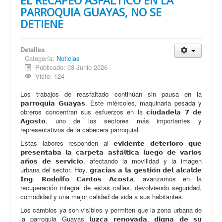
PARROQUIA GUAYAS, NO SE
DETIENE
Detalles
Categoría:
Noticias
Publicado: 03 Junio 2026
Visto: 124
Los trabajos de reasfaltado continúan sin pausa en la
𝗽𝗮𝗿𝗿𝗼𝗾𝘂𝗶𝗮 𝗚𝘂𝗮𝘆𝗮𝘀. Este miércoles, maquinaria pesada y
obreros concentran sus esfuerzos en la 𝗰𝗶𝘂𝗱𝗮𝗱𝗲𝗹𝗮 𝟳 𝗱𝗲
𝗔𝗴𝗼𝘀𝘁𝗼, uno de los sectores más importantes y
representativos de la cabecera parroquial.
Estas labores responden al 𝗲𝘃𝗶𝗱𝗲𝗻𝘁𝗲 𝗱𝗲𝘁𝗲𝗿𝗶𝗼𝗿𝗼 𝗾𝘂𝗲
𝗽𝗿𝗲𝘀𝗲𝗻𝘁𝗮𝗯𝗮 𝗹𝗮 𝗰𝗮𝗿𝗽𝗲𝘁𝗮 𝗮𝘀𝗳𝗮́𝗹𝘁𝗶𝗰𝗮 𝗹𝘂𝗲𝗴𝗼 𝗱𝗲 𝘃𝗮𝗿𝗶𝗼𝘀
𝗮𝗻̃𝗼𝘀 𝗱𝗲 𝘀𝗲𝗿𝘃𝗶𝗰𝗶𝗼, afectando la movilidad y la imagen
urbana del sector. Hoy, 𝗴𝗿𝗮𝗰𝗶𝗮𝘀 𝗮 𝗹𝗮 𝗴𝗲𝘀𝘁𝗶𝗼́𝗻 𝗱𝗲𝗹 𝗮𝗹𝗰𝗮𝗹𝗱𝗲
𝗜𝗻𝗴. 𝗥𝗼𝗱𝗼𝗹𝗳𝗼 𝗖𝗮𝗻𝘁𝗼𝘀 𝗔𝗰𝗼𝘀𝘁𝗮, avanzamos en la
recuperación integral de estas calles, devolviendo seguridad,
comodidad y una mejor calidad de vida a sus habitantes.
Los cambios ya son visibles y permiten que la zona urbana de
la parroquia Guayas 𝗹𝘂𝘇𝗰𝗮 𝗿𝗲𝗻𝗼𝘃𝗮𝗱𝗮, 𝗱𝗶𝗴𝗻𝗮 𝗱𝗲 𝘀𝘂