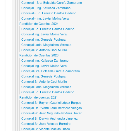
Concejal - Sra. Betsaida García Zambrano
Concejal - Ing. Katiuzca Zambrano
Concejal - Ec. Ernesto Cantos Cedeño
Concejal - Ing. Javier Molina Vera
Rendición de Cuentas 2024
Concejal Ec. Ernesto Cantos Cedeño.
Concejal Ing. Javier Molina Vera
Concejal Ing. Genesis Posligua.
Concejal Lcda. Magdalena Vernaza.
Concejal Sr. Antonio Cool Murillo.
Rendición de Cuentas 2023
Concejal Ing. Katiuzca Zambrano
Concejal Ing. Javier Molina Vera
Concejal Sra. Betsaida García Zambrano
Concejal Ing. Genesis Posligua
Concejal Sr. Antonio Cool Murillo
Concejal Lcda. Magdalena Vernaza
Concejal Ec. Ernesto Cantos Cedeño
Rendición de cuentas 2021
Concejal Sr. Bayron Gabriel López Burgos
Concejal Dr. Everth Jamil Bermello Villegas
Concejal Sr. Jairo Segundo Jiménez Tovar
Concejal Sr. Darwin Anchundia Jimenez
Concejal Sr. Jairo Velasco Barreiro
Concejal Sr. Vicente Macias Risco