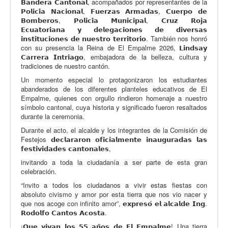
𝗕𝗮𝗻𝗱𝗲𝗿𝗮 𝗖𝗮𝗻𝘁𝗼𝗻𝗮𝗹, acompañados por representantes de la
𝗣𝗼𝗹𝗶𝗰𝗶́𝗮 𝗡𝗮𝗰𝗶𝗼𝗻𝗮𝗹, 𝗙𝘂𝗲𝗿𝘇𝗮𝘀 𝗔𝗿𝗺𝗮𝗱𝗮𝘀, 𝗖𝘂𝗲𝗿𝗽𝗼 𝗱𝗲
𝗕𝗼𝗺𝗯𝗲𝗿𝗼𝘀, 𝗣𝗼𝗹𝗶𝗰𝗶́𝗮 𝗠𝘂𝗻𝗶𝗰𝗶𝗽𝗮𝗹, 𝗖𝗿𝘂𝘇 𝗥𝗼𝗷𝗮
𝗘𝗰𝘂𝗮𝘁𝗼𝗿𝗶𝗮𝗻𝗮 𝘆 𝗱𝗲𝗹𝗲𝗴𝗮𝗰𝗶𝗼𝗻𝗲𝘀 𝗱𝗲 𝗱𝗶𝘃𝗲𝗿𝘀𝗮𝘀
𝗶𝗻𝘀𝘁𝗶𝘁𝘂𝗰𝗶𝗼𝗻𝗲𝘀 𝗱𝗲 𝗻𝘂𝗲𝘀𝘁𝗿𝗼 𝘁𝗲𝗿𝗿𝗶𝘁𝗼𝗿𝗶𝗼. También nos honró
con su presencia la Reina de El Empalme 2026, 𝗟𝗶𝗻𝗱𝘀𝗮𝘆
𝗖𝗮𝗿𝗿𝗲𝗿𝗮 𝗜𝗻𝘁𝗿𝗶𝗮𝗴𝗼, embajadora de la belleza, cultura y
tradiciones de nuestro cantón.
Un momento especial lo protagonizaron los estudiantes
abanderados de los diferentes planteles educativos de El
Empalme, quienes con orgullo rindieron homenaje a nuestro
símbolo cantonal, cuya historia y significado fueron resaltados
durante la ceremonia.
Durante el acto, el alcalde y los integrantes de la Comisión de
Festejos 𝗱𝗲𝗰𝗹𝗮𝗿𝗮𝗿𝗼𝗻 𝗼𝗳𝗶𝗰𝗶𝗮𝗹𝗺𝗲𝗻𝘁𝗲 𝗶𝗻𝗮𝘂𝗴𝘂𝗿𝗮𝗱𝗮𝘀 𝗹𝗮𝘀
𝗳𝗲𝘀𝘁𝗶𝘃𝗶𝗱𝗮𝗱𝗲𝘀 𝗰𝗮𝗻𝘁𝗼𝗻𝗮𝗹𝗲𝘀,
invitando a toda la ciudadanía a ser parte de esta gran
celebración.
“Invito a todos los ciudadanos a vivir estas fiestas con
absoluto civismo y amor por esta tierra que nos vio nacer y
que nos acoge con infinito amor”, 𝗲𝘅𝗽𝗿𝗲𝘀𝗼́ 𝗲𝗹 𝗮𝗹𝗰𝗮𝗹𝗱𝗲 𝗜𝗻𝗴.
𝗥𝗼𝗱𝗼𝗹𝗳𝗼 𝗖𝗮𝗻𝘁𝗼𝘀 𝗔𝗰𝗼𝘀𝘁𝗮.
¡𝗤𝘂𝗲 𝘃𝗶𝘃𝗮𝗻 𝗹𝗼𝘀 𝟱𝟱 𝗮𝗻̃𝗼𝘀 𝗱𝗲 𝗘𝗹 𝗘𝗺𝗽𝗮𝗹𝗺𝗲! Una tierra