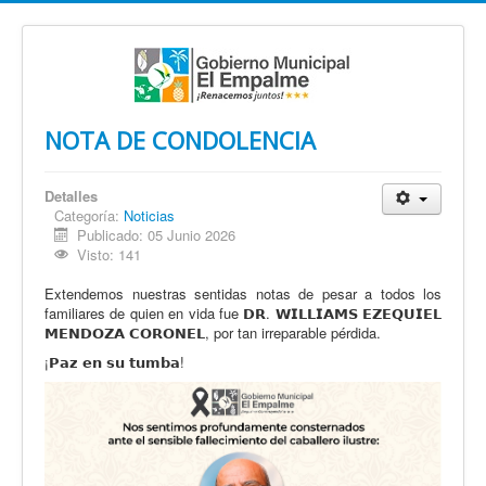
NOTA DE CONDOLENCIA
Detalles
Categoría:
Noticias
Publicado: 05 Junio 2026
Visto: 141
Extendemos nuestras sentidas notas de pesar a todos los
familiares de quien en vida fue 𝗗𝗥. 𝗪𝗜𝗟𝗟𝗜𝗔𝗠𝗦 𝗘𝗭𝗘𝗤𝗨𝗜𝗘𝗟
𝗠𝗘𝗡𝗗𝗢𝗭𝗔 𝗖𝗢𝗥𝗢𝗡𝗘𝗟, por tan irreparable pérdida.
¡𝗣𝗮𝘇 𝗲𝗻 𝘀𝘂 𝘁𝘂𝗺𝗯𝗮!