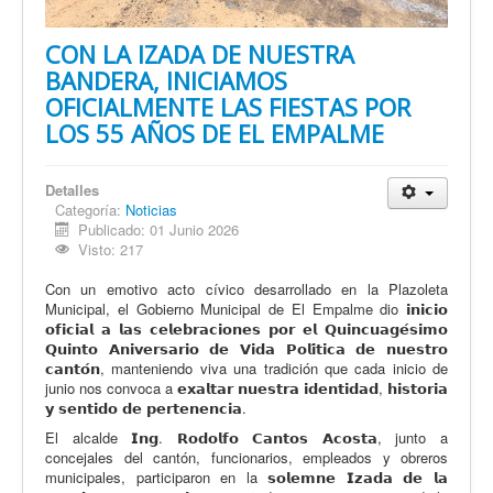
CON LA IZADA DE NUESTRA
BANDERA, INICIAMOS
OFICIALMENTE LAS FIESTAS POR
LOS 55 AÑOS DE EL EMPALME
Detalles
Categoría:
Noticias
Publicado: 01 Junio 2026
Visto: 217
Con un emotivo acto cívico desarrollado en la Plazoleta
Municipal, el Gobierno Municipal de El Empalme dio 𝗶𝗻𝗶𝗰𝗶𝗼
𝗼𝗳𝗶𝗰𝗶𝗮𝗹 𝗮 𝗹𝗮𝘀 𝗰𝗲𝗹𝗲𝗯𝗿𝗮𝗰𝗶𝗼𝗻𝗲𝘀 𝗽𝗼𝗿 𝗲𝗹 𝗤𝘂𝗶𝗻𝗰𝘂𝗮𝗴𝗲́𝘀𝗶𝗺𝗼
𝗤𝘂𝗶𝗻𝘁𝗼 𝗔𝗻𝗶𝘃𝗲𝗿𝘀𝗮𝗿𝗶𝗼 𝗱𝗲 𝗩𝗶𝗱𝗮 𝗣𝗼𝗹𝗶́𝘁𝗶𝗰𝗮 𝗱𝗲 𝗻𝘂𝗲𝘀𝘁𝗿𝗼
𝗰𝗮𝗻𝘁𝗼́𝗻, manteniendo viva una tradición que cada inicio de
junio nos convoca a 𝗲𝘅𝗮𝗹𝘁𝗮𝗿 𝗻𝘂𝗲𝘀𝘁𝗿𝗮 𝗶𝗱𝗲𝗻𝘁𝗶𝗱𝗮𝗱, 𝗵𝗶𝘀𝘁𝗼𝗿𝗶𝗮
𝘆 𝘀𝗲𝗻𝘁𝗶𝗱𝗼 𝗱𝗲 𝗽𝗲𝗿𝘁𝗲𝗻𝗲𝗻𝗰𝗶𝗮.
El alcalde 𝗜𝗻𝗴. 𝗥𝗼𝗱𝗼𝗹𝗳𝗼 𝗖𝗮𝗻𝘁𝗼𝘀 𝗔𝗰𝗼𝘀𝘁𝗮, junto a
concejales del cantón, funcionarios, empleados y obreros
municipales, participaron en la 𝘀𝗼𝗹𝗲𝗺𝗻𝗲 𝗜𝘇𝗮𝗱𝗮 𝗱𝗲 𝗹𝗮