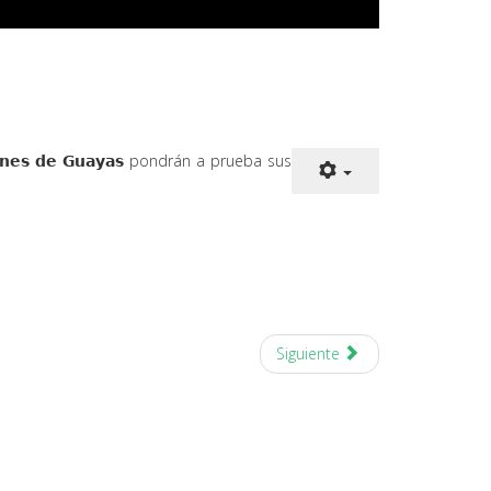
𝗼𝗻𝗲𝘀 𝗱𝗲 𝗚𝘂𝗮𝘆𝗮𝘀 pondrán a prueba sus
Siguiente