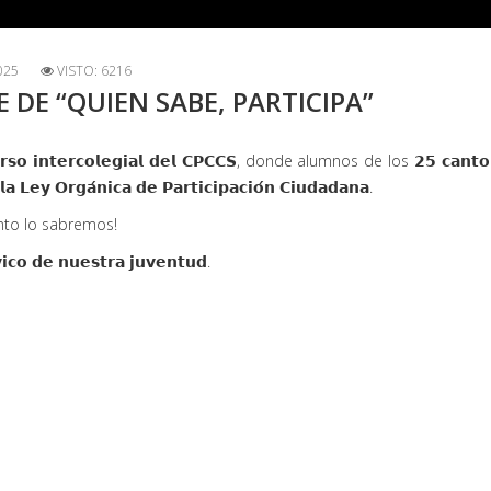
025
VISTO: 6216
 DE “QUIEN SABE, PARTICIPA”
 𝗶𝗻𝘁𝗲𝗿𝗰𝗼𝗹𝗲𝗴𝗶𝗮𝗹 𝗱𝗲𝗹 𝗖𝗣𝗖𝗖𝗦, donde alumnos de los 𝟮𝟱 𝗰𝗮𝗻
𝗲𝘆 𝗢𝗿𝗴𝗮́𝗻𝗶𝗰𝗮 𝗱𝗲 𝗣𝗮𝗿𝘁𝗶𝗰𝗶𝗽𝗮𝗰𝗶𝗼́𝗻 𝗖𝗶𝘂𝗱𝗮𝗱𝗮𝗻𝗮.
uy pronto lo sabremos!
́𝘃𝗶𝗰𝗼 𝗱𝗲 𝗻𝘂𝗲𝘀𝘁𝗿𝗮 𝗷𝘂𝘃𝗲𝗻𝘁𝘂𝗱.