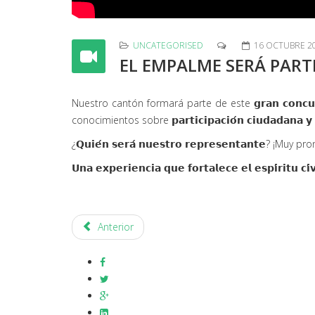
UNCATEGORISED
16 OCTUBRE 2
EL EMPALME SERÁ PARTE
Nuestro cantón formará parte de este 𝗴𝗿𝗮𝗻 𝗰𝗼𝗻𝗰𝘂𝗿𝘀𝗼
conocimientos sobre 𝗽𝗮𝗿𝘁𝗶𝗰𝗶𝗽𝗮𝗰𝗶𝗼́𝗻 𝗰𝗶𝘂𝗱𝗮𝗱𝗮𝗻𝗮 𝘆 𝗹𝗮 
¿𝗤𝘂𝗶𝗲́𝗻 𝘀𝗲𝗿𝗮́ 𝗻𝘂𝗲𝘀𝘁𝗿𝗼 𝗿𝗲𝗽𝗿𝗲𝘀𝗲𝗻𝘁𝗮𝗻𝘁𝗲? ¡M
𝗨𝗻𝗮 𝗲𝘅𝗽𝗲𝗿𝗶𝗲𝗻𝗰𝗶𝗮 𝗾𝘂𝗲 𝗳𝗼𝗿𝘁𝗮𝗹𝗲𝗰𝗲 𝗲𝗹 𝗲𝘀𝗽𝗶́𝗿𝗶𝘁𝘂 𝗰𝗶
Anterior