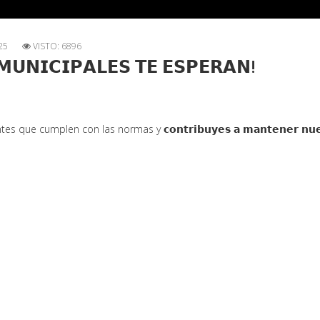
25
VISTO: 6896
𝗨𝗡𝗜𝗖𝗜𝗣𝗔𝗟𝗘𝗦 𝗧𝗘 𝗘𝗦𝗣𝗘𝗥𝗔𝗡!
plen con las normas y 𝗰𝗼𝗻𝘁𝗿𝗶𝗯𝘂𝘆𝗲𝘀 𝗮 𝗺𝗮𝗻𝘁𝗲𝗻𝗲𝗿 𝗻𝘂𝗲𝘀𝘁𝗿𝗮𝘀 