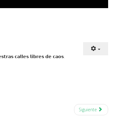
𝗮𝗹𝗹𝗲𝘀 𝗹𝗶𝗯𝗿𝗲𝘀 𝗱𝗲 𝗰𝗮𝗼𝘀.
Siguiente