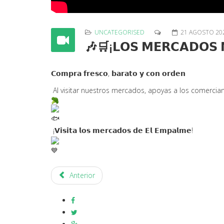
UNCATEGORISED
21 AGOSTO 20
🎶🛒¡𝗟𝗢𝗦 𝗠𝗘𝗥𝗖𝗔𝗗𝗢𝗦 𝗠
𝗖𝗼𝗺𝗽𝗿𝗮 𝗳𝗿𝗲𝘀𝗰𝗼, 𝗯𝗮𝗿𝗮𝘁𝗼 𝘆 𝗰𝗼𝗻
𝗼𝗿𝗱𝗲𝗻
Al visitar nuestros mercados, apoyas a los comerciantes que cum
¡𝗩𝗶𝘀𝗶𝘁𝗮 𝗹𝗼𝘀 𝗺𝗲𝗿𝗰𝗮𝗱𝗼𝘀 𝗱𝗲 𝗘𝗹 𝗘𝗺𝗽𝗮𝗹𝗺𝗲!
Anterior