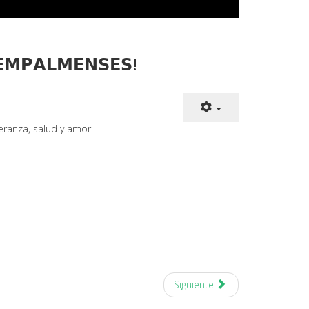
 𝗘𝗠𝗣𝗔𝗟𝗠𝗘𝗡𝗦𝗘𝗦!
speranza, salud y amor.
Siguiente