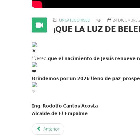
UNCATEGORISED
24 DICIEMBRE 
¡𝗤𝗨𝗘 𝗟𝗔 𝗟𝗨𝗭 𝗗𝗘 𝗕𝗘𝗟
"Deseo 𝗾𝘂𝗲 𝗲𝗹 𝗻𝗮𝗰𝗶𝗺𝗶𝗲𝗻𝘁𝗼 𝗱𝗲 𝗝𝗲𝘀𝘂́𝘀 𝗿𝗲𝗻𝘂𝗲𝘃𝗲 
𝗕𝗿𝗶𝗻𝗱𝗲𝗺𝗼𝘀 𝗽𝗼𝗿 𝘂𝗻 𝟮𝟬𝟮𝟲 𝗹𝗹𝗲𝗻𝗼 𝗱𝗲 𝗽𝗮𝘇, 𝗽𝗿𝗼𝘀𝗽𝗲𝗿
𝗜𝗻𝗴. 𝗥𝗼𝗱𝗼𝗹𝗳𝗼 𝗖𝗮𝗻𝘁𝗼𝘀 𝗔𝗰𝗼𝘀𝘁𝗮
𝗔𝗹𝗰𝗮𝗹𝗱𝗲 𝗱𝗲 𝗘𝗹 𝗘𝗺𝗽𝗮𝗹𝗺𝗲
Anterior