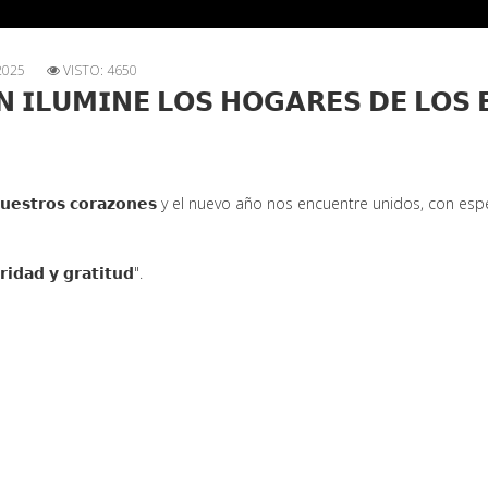
2025
VISTO: 4650
́𝗡 𝗜𝗟𝗨𝗠𝗜𝗡𝗘 𝗟𝗢𝗦 𝗛𝗢𝗚𝗔𝗥𝗘𝗦 𝗗𝗘 𝗟𝗢𝗦
𝘂𝗲
𝘀𝘁𝗿𝗼𝘀 𝗰𝗼𝗿𝗮𝘇𝗼𝗻𝗲𝘀 y el nuevo año nos encuentre unidos, con e
𝗶𝗱𝗮𝗱 𝘆 𝗴𝗿𝗮𝘁𝗶𝘁𝘂𝗱".