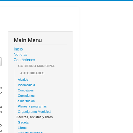
Main Menu
Inicio
Noticias
Contáctenos
GOBIERNO MUNICIPAL
AUTORIDADES
Alcalde
Vicealcaldía
e
Concejales
r
Comisiones
La Institución
a
Planes y programas
o
Organigrama Municipal
Gacetas, revistas y libros
Gaceta
o
Libros
e
Revista Municipal