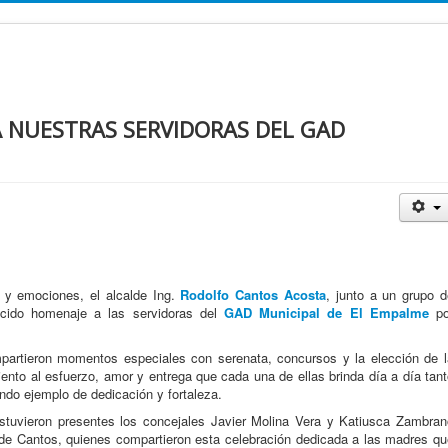
 NUESTRAS SERVIDORAS DEL GAD
d y emociones, el alcalde Ing.
Rodolfo Cantos Acosta
, junto a un grupo d
recido homenaje a las servidoras del
GAD Municipal de El Empalme
po
mpartieron momentos especiales con serenata, concursos y la elección de l
nto al esfuerzo, amor y entrega que cada una de ellas brinda día a día tant
ndo ejemplo de dedicación y fortaleza.
tuvieron presentes los concejales Javier Molina Vera y Katiusca Zambran
 de Cantos, quienes compartieron esta celebración dedicada a las madres qu