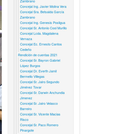
Zambrano
Concejal Ing. Javier Molina Vera
Concejal Sra. Betsaida García
Zambrano
Concejal Ing. Genesis Posligua
Concejal Sr. Antonio Cool Murillo
Concejal Lcda. Magdalena
Vernaza
Concejal Ec. Ernesto Cantos
Cedeño
Rendición de cuentas 2021
Concejal Sr. Bayron Gabriel
López Burgos
Concejal Dr. Everth Jamil
Bermello Villegas
Concejal Sr. Jairo Segundo
Jiménez Tovar
Concejal Sr. Darwin Anchundia
Jimenez
Concejal Sr. Jairo Velasco
Barreiro
Concejal Sr. Vicente Macias
Risco
Concejal Sr. Paco Romero
Pinargote