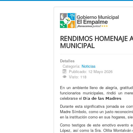
RENDIMOS HOMENAJE A
MUNICIPAL
Detalles
Categoría:
Noticias
Publicado: 12 Mayo 2026
Visto: 118
En un ambiente lleno de alegría, gratitu
funcionarios municipales, rindió un me
celebrarse el 𝗗í𝗮 𝗱𝗲 𝗹𝗮𝘀 𝗠𝗮𝗱𝗿𝗲𝘀
Durante esta significativa jornada se co
Madre Símbolo, como un justo reconocimie
en la institución como en sus hogares, sie
Como testigos de este emotivo evento es
López, así como la Sra. Olilia Montalván