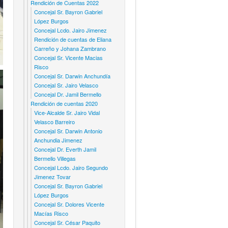
Rendición de Cuentas 2022
Concejal Sr. Bayron Gabriel
López Burgos
Concejal Lcdo. Jairo Jimenez
Rendición de cuentas de Eliana
Carreño y Johana Zambrano
Concejal Sr. Vicente Macias
Risco
Concejal Sr. Darwin Anchundía
Concejal Sr. Jairo Velasco
Concejal Dr. Jamil Bermello
Rendición de cuentas 2020
Vice-Alcalde Sr. Jairo Vidal
Velasco Barreiro
Concejal Sr. Darwin Antonio
Anchundia Jimenez
Concejal Dr. Everth Jamil
Bermello Villegas
Concejal Lcdo. Jairo Segundo
Jimenez Tovar
Concejal Sr. Bayron Gabriel
López Burgos
Concejal Sr. Dolores Vicente
Macías Risco
Concejal Sr. César Paquito