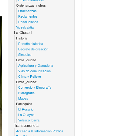
Ordenanzas y otros
Ordenanzas
Reglamentos
Resoluciones
Vicealcaldía
La Ciudad
Historia
Reseña histórica
Decreto de creación
Simbolos
Otros_ciudad
Agricultura y Ganaderia
Vías de comunicación
Clima y Relieve
Otros_ciudad1
Comercio y Etnografía
Hidrografía
Mapas
Parroquias
El Rosario
La Guayas
Velasco Ibarra
Transparencia
Acceso a la Informacion Pública