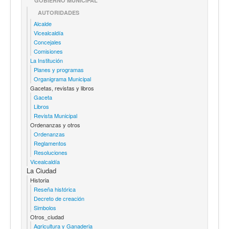
GOBIERNO MUNICIPAL
AUTORIDADES
Alcalde
Vicealcaldía
Concejales
Comisiones
La Institución
Planes y programas
Organigrama Municipal
Gacetas, revistas y libros
Gaceta
Libros
Revista Municipal
Ordenanzas y otros
Ordenanzas
Reglamentos
Resoluciones
Vicealcaldía
La Ciudad
Historia
Reseña histórica
Decreto de creación
Simbolos
Otros_ciudad
Agricultura y Ganaderia