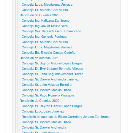
Concejal Lcda. Magdalena Vernaza.
Concejal Sr. Antonio Cool Murillo.
Rendición de Cuentas 2023
Concejal Ing. Katiuzca Zambrano
Concejal Ing. Javier Molina Vera
Concejal Sra. Betsaida García Zambrano
Concejal Ing. Genesis Posligua
Concejal Sr. Antonio Cool Murillo
Concejal Lcda. Magdalena Vernaza
Concejal Ec. Ernesto Cantos Cedeño
Rendición de cuentas 2021
Concejal Sr. Bayron Gabriel López Burgos
Concejal Dr. Everth Jamil Bermello Villegas
Concejal Sr. Jairo Segundo Jiménez Tovar
Concejal Sr. Darwin Anchundia Jimenez
Concejal Sr. Jairo Velasco Barreiro
Concejal Sr. Vicente Macias Risco
Concejal Sr. Paco Romero Pinargote
Rendición de Cuentas 2022
Concejal Sr. Bayron Gabriel López Burgos
Concejal Lcdo. Jairo Jimenez
Rendición de cuentas de Eliana Carreño y Johana Zambrano
Concejal Sr. Vicente Macias Risco
Concejal Sr. Darwin Anchundía
Concejal Sr. Jairo Velasco