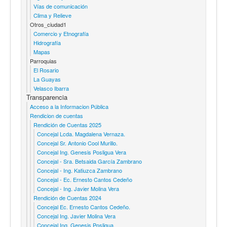
Vías de comunicación
Clima y Relieve
Otros_ciudad1
Comercio y Etnografía
Hidrografía
Mapas
Parroquias
El Rosario
La Guayas
Velasco Ibarra
Transparencia
Acceso a la Informacion Pública
Rendicion de cuentas
Rendición de Cuentas 2025
Concejal Lcda. Magdalena Vernaza.
Concejal Sr. Antonio Cool Murillo.
Concejal Ing. Genesis Posligua Vera
Concejal - Sra. Betsaida García Zambrano
Concejal - Ing. Katiuzca Zambrano
Concejal - Ec. Ernesto Cantos Cedeño
Concejal - Ing. Javier Molina Vera
Rendición de Cuentas 2024
Concejal Ec. Ernesto Cantos Cedeño.
Concejal Ing. Javier Molina Vera
Concejal Ing. Genesis Posligua.