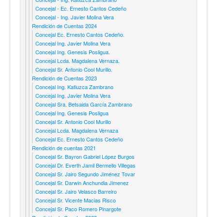
Concejal - Ec. Ernesto Cantos Cedeño
Concejal - Ing. Javier Molina Vera
Rendición de Cuentas 2024
Concejal Ec. Ernesto Cantos Cedeño.
Concejal Ing. Javier Molina Vera
Concejal Ing. Genesis Posligua.
Concejal Lcda. Magdalena Vernaza.
Concejal Sr. Antonio Cool Murillo.
Rendición de Cuentas 2023
Concejal Ing. Katiuzca Zambrano
Concejal Ing. Javier Molina Vera
Concejal Sra. Betsaida García Zambrano
Concejal Ing. Genesis Posligua
Concejal Sr. Antonio Cool Murillo
Concejal Lcda. Magdalena Vernaza
Concejal Ec. Ernesto Cantos Cedeño
Rendición de cuentas 2021
Concejal Sr. Bayron Gabriel López Burgos
Concejal Dr. Everth Jamil Bermello Villegas
Concejal Sr. Jairo Segundo Jiménez Tovar
Concejal Sr. Darwin Anchundia Jimenez
Concejal Sr. Jairo Velasco Barreiro
Concejal Sr. Vicente Macias Risco
Concejal Sr. Paco Romero Pinargote