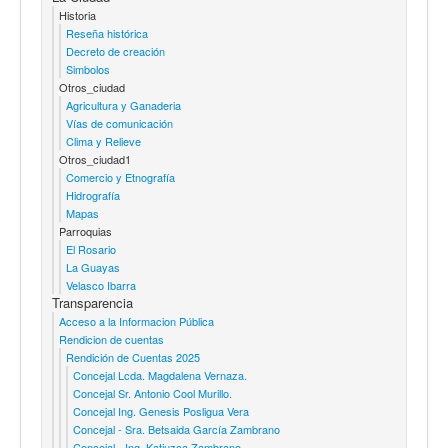
Historia
Reseña histórica
Decreto de creación
Simbolos
Otros_ciudad
Agricultura y Ganaderia
Vías de comunicación
Clima y Relieve
Otros_ciudad1
Comercio y Etnografía
Hidrografía
Mapas
Parroquias
El Rosario
La Guayas
Velasco Ibarra
Transparencia
Acceso a la Informacion Pública
Rendicion de cuentas
Rendición de Cuentas 2025
Concejal Lcda. Magdalena Vernaza.
Concejal Sr. Antonio Cool Murillo.
Concejal Ing. Genesis Posligua Vera
Concejal - Sra. Betsaida García Zambrano
Concejal - Ing. Katiuzca Zambrano