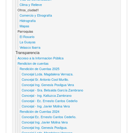
Clima y Relieve
Otros_ciudad1
Comercio y Etnografía
Hidrografía
Mapas
Parroquias
El Rosario
La Guayas
Velasco Ibarra
Transparencia
Acceso a la Informacion Pública
Rendicion de cuentas
Rendición de Cuentas 2025
Concejal Lcda. Magdalena Vernaza.
Concejal Sr. Antonio Cool Murillo.
Concejal Ing. Genesis Posligua Vera
Concejal - Sra. Betsaida García Zambrano
Concejal - Ing. Katiuzca Zambrano
Concejal - Ec. Ernesto Cantos Cedeño
Concejal - Ing. Javier Molina Vera
Rendición de Cuentas 2024
Concejal Ec. Ernesto Cantos Cedeño.
Concejal Ing. Javier Molina Vera
Concejal Ing. Genesis Posligua.
Concejal Lcda. Magdalena Vernaza.