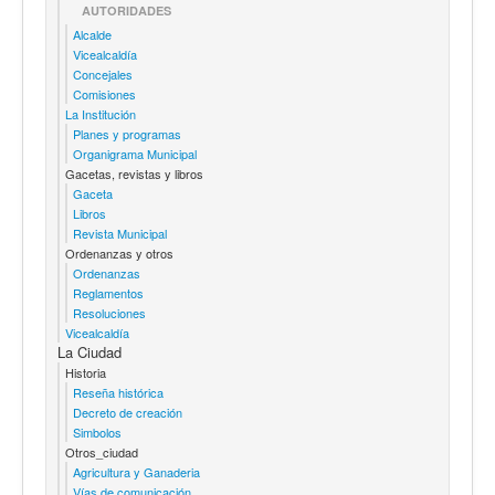
AUTORIDADES
Alcalde
Vicealcaldía
Concejales
Comisiones
La Institución
Planes y programas
Organigrama Municipal
Gacetas, revistas y libros
Gaceta
Libros
Revista Municipal
Ordenanzas y otros
Ordenanzas
Reglamentos
Resoluciones
Vicealcaldía
La Ciudad
Historia
Reseña histórica
Decreto de creación
Simbolos
Otros_ciudad
Agricultura y Ganaderia
Vías de comunicación