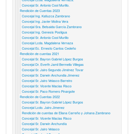
Concejal Sr. Antonio Cool Murillo.
Rendición de Cuentas 2023
Concejal Ing. Katiuzca Zambrano
Concejal Ing. Javier Molina Vera
Concejal Sra. Betsaida García Zambrano
Concejal Ing. Genesis Posligua
Concejal Sr. Antonio Cool Murillo
Concejal Lcda. Magdalena Vernaza
Concejal Ec. Ernesto Cantos Cedeño
Rendición de cuentas 2021
Concejal Sr. Bayron Gabriel López Burgos
Concejal Dr. Everth Jamil Bermello Villegas
Concejal Sr. Jairo Segundo Jiménez Tovar
Concejal Sr. Darwin Anchundia Jimenez
Concejal Sr. Jairo Velasco Barreiro
Concejal Sr. Vicente Macias Risco
Concejal Sr. Paco Romero Pinargote
Rendición de Cuentas 2022
Concejal Sr. Bayron Gabriel López Burgos
Concejal Lcdo. Jairo Jimenez
Rendición de cuentas de Eliana Carreño y Johana Zambrano
Concejal Sr. Vicente Macias Risco
Concejal Sr. Darwin Anchundía
Concejal Sr. Jairo Velasco