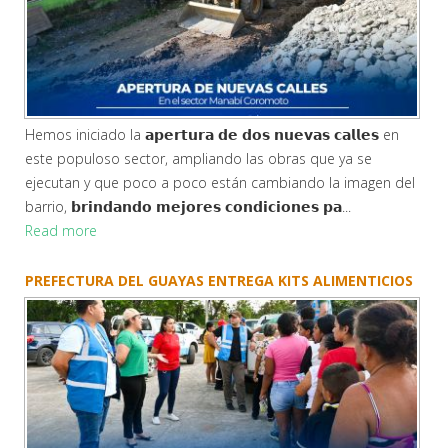
Hemos iniciado la 𝗮𝗽𝗲𝗿𝘁𝘂𝗿𝗮 𝗱𝗲 𝗱𝗼𝘀 𝗻𝘂𝗲𝘃𝗮𝘀 𝗰𝗮𝗹𝗹𝗲𝘀 en
este populoso sector, ampliando las obras que ya se
ejecutan y que poco a poco están cambiando la imagen del
barrio, 𝗯𝗿𝗶𝗻𝗱𝗮𝗻𝗱𝗼 𝗺𝗲𝗷𝗼𝗿𝗲𝘀 𝗰𝗼𝗻𝗱𝗶𝗰𝗶𝗼𝗻𝗲𝘀 𝗽𝗮...
Read more
PREFECTURA DEL GUAYAS ENTREGA KITS ALIMENTICIOS