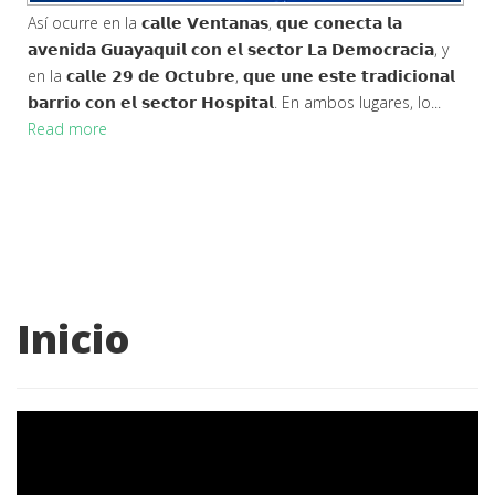
Así ocurre en la 𝗰𝗮𝗹𝗹𝗲 𝗩𝗲𝗻𝘁𝗮𝗻𝗮𝘀, 𝗾𝘂𝗲 𝗰𝗼𝗻𝗲𝗰𝘁𝗮 𝗹𝗮
𝗮𝘃𝗲𝗻𝗶𝗱𝗮 𝗚𝘂𝗮𝘆𝗮𝗾𝘂𝗶𝗹 𝗰𝗼𝗻 𝗲𝗹 𝘀𝗲𝗰𝘁𝗼𝗿 𝗟𝗮 𝗗𝗲𝗺𝗼𝗰𝗿𝗮𝗰𝗶𝗮, y
en la 𝗰𝗮𝗹𝗹𝗲 𝟮𝟵 𝗱𝗲 𝗢𝗰𝘁𝘂𝗯𝗿𝗲, 𝗾𝘂𝗲 𝘂𝗻𝗲 𝗲𝘀𝘁𝗲 𝘁𝗿𝗮𝗱𝗶𝗰𝗶𝗼𝗻𝗮𝗹
𝗯𝗮𝗿𝗿𝗶𝗼 𝗰𝗼𝗻 𝗲𝗹 𝘀𝗲𝗰𝘁𝗼𝗿 𝗛𝗼𝘀𝗽𝗶𝘁𝗮𝗹. En ambos lugares, lo...
Read more
Inicio