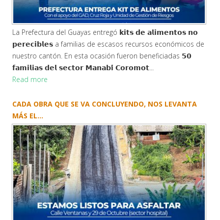
La Prefectura del Guayas entregó 𝗸𝗶𝘁𝘀 𝗱𝗲 𝗮𝗹𝗶𝗺𝗲𝗻𝘁𝗼𝘀 𝗻𝗼
𝗽𝗲𝗿𝗲𝗰𝗶𝗯𝗹𝗲𝘀 a familias de escasos recursos económicos de
nuestro cantón. En esta ocasión fueron beneficiadas 𝟱𝟬
𝗳𝗮𝗺𝗶𝗹𝗶𝗮𝘀 𝗱𝗲𝗹 𝘀𝗲𝗰𝘁𝗼𝗿 𝗠𝗮𝗻𝗮𝗯𝗶́ 𝗖𝗼𝗿𝗼𝗺𝗼𝘁...
Read more
CADA OBRA QUE SE VA CONCLUYENDO, NOS LEVANTA
MÁS EL...