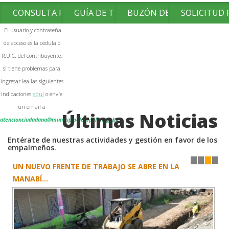
CONSULTA FACTURAS
GUÍA DE TRÁMITES
BUZÓN DE SUGERENCIAS
SOLICITUD
El usuario y contraseña
de acceso es la cédula o
R.U.C. del contribuyente,
si tiene problemas para
ingresar lea las siguientes
indicaciones
aquí
o envíe
un email a
Últimas Noticias
atencionciudadana@municipioelempalme.gob.ec
Entérate de nuestras actividades y gestión en favor de los
empalmeños.
UN NUEVO FRENTE DE TRABAJO SE ABRE EN LA
1
2
3
4
MANABÍ...