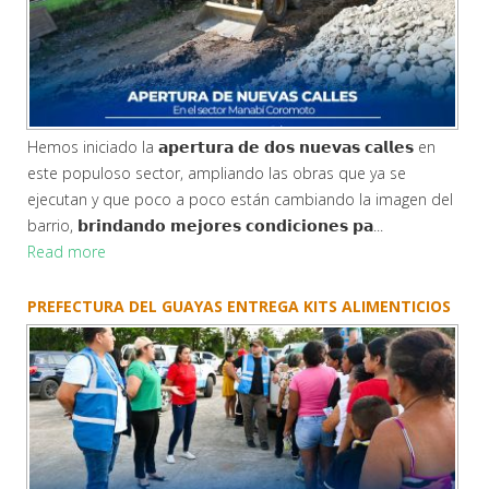
Hemos iniciado la 𝗮𝗽𝗲𝗿𝘁𝘂𝗿𝗮 𝗱𝗲 𝗱𝗼𝘀 𝗻𝘂𝗲𝘃𝗮𝘀 𝗰𝗮𝗹𝗹𝗲𝘀 en
este populoso sector, ampliando las obras que ya se
ejecutan y que poco a poco están cambiando la imagen del
barrio, 𝗯𝗿𝗶𝗻𝗱𝗮𝗻𝗱𝗼 𝗺𝗲𝗷𝗼𝗿𝗲𝘀 𝗰𝗼𝗻𝗱𝗶𝗰𝗶𝗼𝗻𝗲𝘀 𝗽𝗮...
Read more
PREFECTURA DEL GUAYAS ENTREGA KITS ALIMENTICIOS