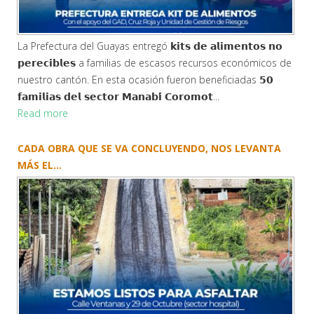
La Prefectura del Guayas entregó 𝗸𝗶𝘁𝘀 𝗱𝗲 𝗮𝗹𝗶𝗺𝗲𝗻𝘁𝗼𝘀 𝗻𝗼
𝗽𝗲𝗿𝗲𝗰𝗶𝗯𝗹𝗲𝘀 a familias de escasos recursos económicos de
nuestro cantón. En esta ocasión fueron beneficiadas 𝟱𝟬
𝗳𝗮𝗺𝗶𝗹𝗶𝗮𝘀 𝗱𝗲𝗹 𝘀𝗲𝗰𝘁𝗼𝗿 𝗠𝗮𝗻𝗮𝗯𝗶́ 𝗖𝗼𝗿𝗼𝗺𝗼𝘁...
Read more
CADA OBRA QUE SE VA CONCLUYENDO, NOS LEVANTA
MÁS EL...