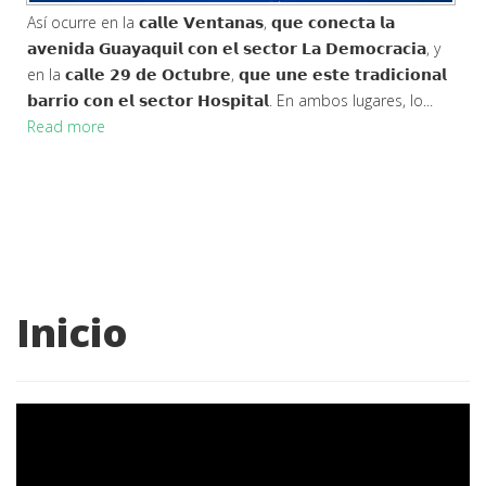
Así ocurre en la 𝗰𝗮𝗹𝗹𝗲 𝗩𝗲𝗻𝘁𝗮𝗻𝗮𝘀, 𝗾𝘂𝗲 𝗰𝗼𝗻𝗲𝗰𝘁𝗮 𝗹𝗮
𝗮𝘃𝗲𝗻𝗶𝗱𝗮 𝗚𝘂𝗮𝘆𝗮𝗾𝘂𝗶𝗹 𝗰𝗼𝗻 𝗲𝗹 𝘀𝗲𝗰𝘁𝗼𝗿 𝗟𝗮 𝗗𝗲𝗺𝗼𝗰𝗿𝗮𝗰𝗶𝗮, y
en la 𝗰𝗮𝗹𝗹𝗲 𝟮𝟵 𝗱𝗲 𝗢𝗰𝘁𝘂𝗯𝗿𝗲, 𝗾𝘂𝗲 𝘂𝗻𝗲 𝗲𝘀𝘁𝗲 𝘁𝗿𝗮𝗱𝗶𝗰𝗶𝗼𝗻𝗮𝗹
𝗯𝗮𝗿𝗿𝗶𝗼 𝗰𝗼𝗻 𝗲𝗹 𝘀𝗲𝗰𝘁𝗼𝗿 𝗛𝗼𝘀𝗽𝗶𝘁𝗮𝗹. En ambos lugares, lo...
Read more
Inicio