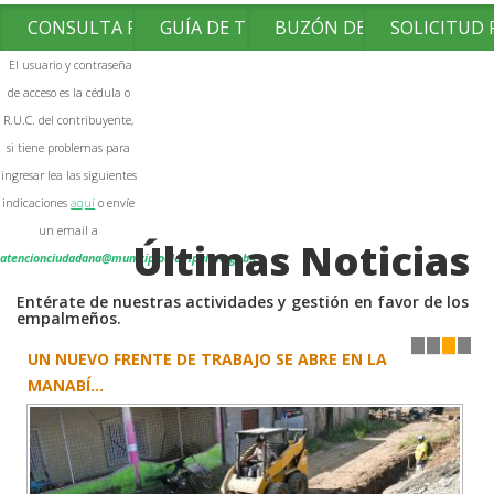
CONSULTA FACTURAS
GUÍA DE TRÁMITES
BUZÓN DE SUGERENCIAS
SOLICITUD
El usuario y contraseña
de acceso es la cédula o
R.U.C. del contribuyente,
si tiene problemas para
ingresar lea las siguientes
indicaciones
aquí
o envíe
un email a
Últimas Noticias
atencionciudadana@municipioelempalme.gob.ec
Entérate de nuestras actividades y gestión en favor de los
empalmeños.
UN NUEVO FRENTE DE TRABAJO SE ABRE EN LA
1
2
3
4
MANABÍ...