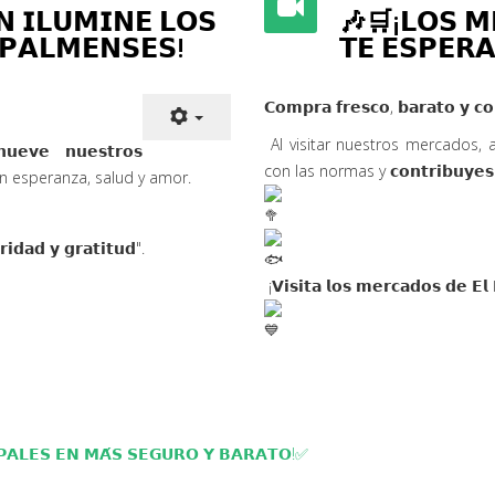
𝗡 𝗜𝗟𝗨𝗠𝗜𝗡𝗘 𝗟𝗢𝗦
🎶🛒¡𝗟𝗢𝗦 𝗠
𝗣𝗔𝗟𝗠𝗘𝗡𝗦𝗘𝗦!
𝗧𝗘 𝗘𝗦𝗣𝗘𝗥
𝗖𝗼𝗺𝗽𝗿𝗮 𝗳𝗿𝗲𝘀𝗰𝗼, 𝗯𝗮𝗿𝗮𝘁𝗼 𝘆 𝗰
Al visitar nuestros mercados,
𝘂𝗲𝘃𝗲 𝗻𝘂𝗲
𝘀𝘁𝗿𝗼𝘀
con las normas y 𝗰𝗼𝗻𝘁𝗿𝗶𝗯𝘂𝘆𝗲𝘀 𝗮 𝗺
con esperanza, salud y amor.
𝗶𝗱𝗮𝗱 𝘆 𝗴𝗿𝗮𝘁𝗶𝘁𝘂𝗱".
¡𝗩𝗶𝘀𝗶𝘁𝗮 𝗹𝗼𝘀 𝗺𝗲𝗿𝗰𝗮𝗱𝗼𝘀 𝗱𝗲 𝗘
𝗔𝗟𝗘𝗦 𝗘𝗡 𝗠𝗔́𝗦 𝗦𝗘𝗚𝗨𝗥𝗢 𝗬 𝗕𝗔𝗥𝗔𝗧𝗢!✅