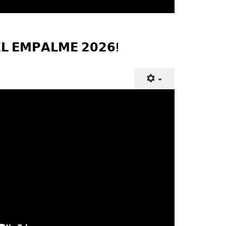
𝗟 𝗘𝗠𝗣𝗔𝗟𝗠𝗘 𝟮𝟬𝟮𝟲!