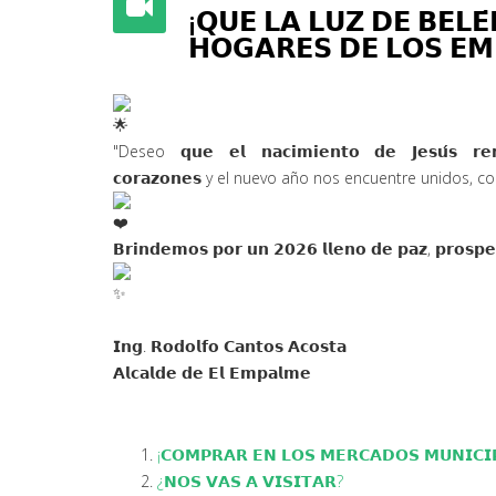
¡𝗤𝗨𝗘 𝗟𝗔 𝗟𝗨𝗭 𝗗𝗘 𝗕𝗘𝗟𝗘́
𝗛𝗢𝗚𝗔𝗥𝗘𝗦 𝗗𝗘 𝗟𝗢𝗦 𝗘𝗠
"Deseo 𝗾𝘂𝗲 𝗲𝗹 𝗻𝗮𝗰𝗶𝗺𝗶𝗲𝗻𝘁𝗼 𝗱𝗲 𝗝𝗲𝘀𝘂́𝘀 𝗿𝗲
𝗰𝗼𝗿𝗮𝘇𝗼𝗻𝗲𝘀 y el nuevo año nos encuentre unidos, 
𝗕𝗿𝗶𝗻𝗱𝗲𝗺𝗼𝘀 𝗽𝗼𝗿 𝘂𝗻 𝟮𝟬𝟮𝟲 𝗹𝗹𝗲𝗻𝗼 𝗱𝗲 𝗽𝗮𝘇, 𝗽𝗿𝗼𝘀𝗽𝗲𝗿
𝗜𝗻𝗴. 𝗥𝗼𝗱𝗼𝗹𝗳𝗼 𝗖𝗮𝗻𝘁𝗼𝘀 𝗔𝗰𝗼𝘀𝘁𝗮
𝗔𝗹𝗰𝗮𝗹𝗱𝗲 𝗱𝗲 𝗘𝗹 𝗘𝗺𝗽𝗮𝗹𝗺𝗲
¡𝗖𝗢𝗠𝗣𝗥𝗔𝗥 𝗘𝗡 𝗟𝗢𝗦 𝗠𝗘𝗥𝗖𝗔𝗗𝗢𝗦 𝗠𝗨𝗡𝗜𝗖𝗜
¿𝗡𝗢𝗦 𝗩𝗔𝗦 𝗔 𝗩𝗜𝗦𝗜𝗧𝗔𝗥?