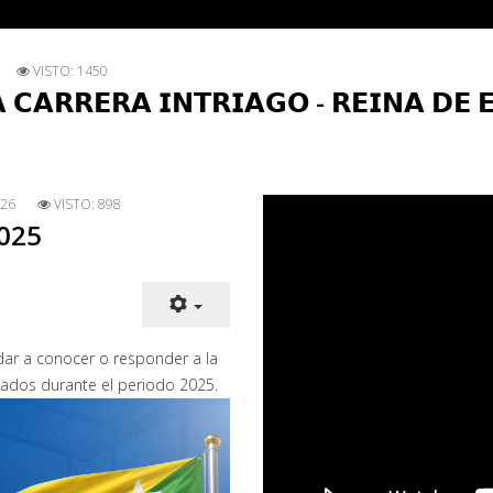
VISTO: 1450
 𝗖𝗔𝗥𝗥𝗘𝗥𝗔 𝗜𝗡𝗧𝗥𝗜𝗔𝗚𝗢 - 𝗥𝗘𝗜𝗡𝗔 𝗗𝗘 
026
VISTO: 898
2025
dar a conocer o responder a la
tados durante el periodo 2025.