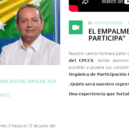
UNCATEGORISED
EL EMPALME
PARTICIPA”
Nuestro cantón formará parte de este 𝗴
𝗱𝗲𝗹 𝗖𝗣𝗖𝗖𝗦, donde alumnos d
pondrán a prueba sus conocimientos sob
𝗢𝗿𝗴𝗮́𝗻𝗶𝗰𝗮 𝗱𝗲 𝗣𝗮𝗿𝘁𝗶𝗰𝗶𝗽𝗮𝗰𝗶𝗼́𝗻
RIAL (PDOT)EL EMPALME 2024-
¿𝗤𝘂𝗶𝗲́𝗻 𝘀𝗲𝗿𝗮́ 𝗻𝘂𝗲𝘀𝘁𝗿𝗼 𝗿
𝗨𝗻𝗮 𝗲𝘅𝗽𝗲𝗿𝗶𝗲𝗻𝗰𝗶𝗮 𝗾𝘂𝗲 𝗳𝗼𝗿𝘁𝗮𝗹
ANTOS
nes 3 hasta el 13 de junio del