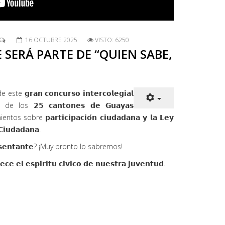
16 OCTUBRE 2025
VISTO: 6250
 SERÁ PARTE DE “QUIEN SABE,
𝗿𝗮𝗻 𝗰𝗼𝗻𝗰𝘂𝗿𝘀𝗼 𝗶𝗻𝘁𝗲𝗿𝗰𝗼𝗹𝗲𝗴𝗶𝗮𝗹
e los 𝟮𝟱 𝗰𝗮𝗻𝘁𝗼𝗻𝗲𝘀 𝗱𝗲 𝗚𝘂𝗮𝘆𝗮𝘀
re 𝗽𝗮𝗿𝘁𝗶𝗰𝗶𝗽𝗮𝗰𝗶𝗼́𝗻 𝗰𝗶𝘂𝗱𝗮𝗱𝗮𝗻𝗮 𝘆 𝗹𝗮 𝗟𝗲𝘆
 𝗖𝗶𝘂𝗱𝗮𝗱𝗮𝗻𝗮.
𝗽𝗿𝗲𝘀𝗲𝗻𝘁𝗮𝗻𝘁𝗲? ¡Muy pronto lo sabremos!
𝗰𝗲 𝗲𝗹 𝗲𝘀𝗽𝗶́𝗿𝗶𝘁𝘂 𝗰𝗶́𝘃𝗶𝗰𝗼 𝗱𝗲 𝗻𝘂𝗲𝘀𝘁𝗿𝗮 𝗷𝘂𝘃𝗲𝗻𝘁𝘂𝗱.