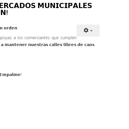
𝗥𝗖𝗔𝗗𝗢𝗦 𝗠𝗨𝗡𝗜𝗖𝗜𝗣𝗔𝗟𝗘𝗦
𝗡!
𝗻
𝗼𝗿𝗱𝗲𝗻
 apoyas a los comerciantes que cumplen
𝗮𝗻𝘁𝗲𝗻𝗲𝗿 𝗻𝘂𝗲𝘀𝘁𝗿𝗮𝘀 𝗰𝗮𝗹𝗹𝗲𝘀 𝗹𝗶𝗯𝗿𝗲𝘀 𝗱𝗲 𝗰𝗮𝗼𝘀.
 𝗘𝗺𝗽𝗮𝗹𝗺𝗲!