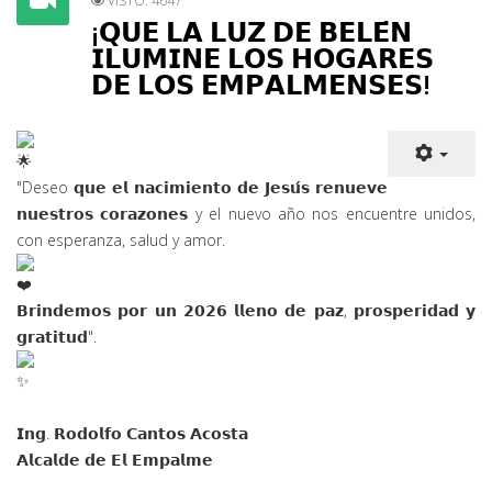
VISTO: 4647
¡𝗤𝗨𝗘 𝗟𝗔 𝗟𝗨𝗭 𝗗𝗘 𝗕𝗘𝗟𝗘́𝗡
𝗜𝗟𝗨𝗠𝗜𝗡𝗘 𝗟𝗢𝗦 𝗛𝗢𝗚𝗔𝗥𝗘𝗦
𝗗𝗘 𝗟𝗢𝗦 𝗘𝗠𝗣𝗔𝗟𝗠𝗘𝗡𝗦𝗘𝗦!
"Deseo 𝗾𝘂𝗲 𝗲𝗹 𝗻𝗮𝗰𝗶𝗺𝗶𝗲𝗻𝘁𝗼 𝗱𝗲 𝗝𝗲𝘀𝘂́𝘀 𝗿𝗲𝗻𝘂𝗲𝘃𝗲
𝗻𝘂𝗲
𝘀𝘁𝗿𝗼𝘀 𝗰𝗼𝗿𝗮𝘇𝗼𝗻𝗲𝘀 y el nuevo año nos encuentre unidos,
con esperanza, salud y amor.
𝗕𝗿𝗶𝗻𝗱𝗲𝗺𝗼𝘀 𝗽𝗼𝗿 𝘂𝗻 𝟮𝟬𝟮𝟲 𝗹𝗹𝗲𝗻𝗼 𝗱𝗲 𝗽𝗮𝘇, 𝗽𝗿𝗼𝘀𝗽𝗲𝗿𝗶𝗱𝗮𝗱 𝘆
𝗴𝗿𝗮𝘁𝗶𝘁𝘂𝗱".
𝗜𝗻𝗴. 𝗥𝗼𝗱𝗼𝗹𝗳𝗼 𝗖𝗮𝗻𝘁𝗼𝘀 𝗔𝗰𝗼𝘀𝘁𝗮
𝗔𝗹𝗰𝗮𝗹𝗱𝗲 𝗱𝗲 𝗘𝗹 𝗘𝗺𝗽𝗮𝗹𝗺𝗲