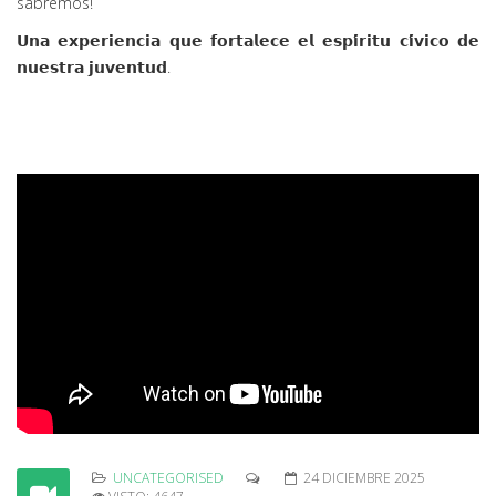
sabremos!
𝗨𝗻𝗮 𝗲𝘅𝗽𝗲𝗿𝗶𝗲𝗻𝗰𝗶𝗮 𝗾𝘂𝗲 𝗳𝗼𝗿𝘁𝗮𝗹𝗲𝗰𝗲 𝗲𝗹 𝗲𝘀𝗽𝗶́𝗿𝗶𝘁𝘂 𝗰𝗶́𝘃𝗶𝗰𝗼 𝗱𝗲
𝗻𝘂𝗲𝘀𝘁𝗿𝗮 𝗷𝘂𝘃𝗲𝗻𝘁𝘂𝗱.
UNCATEGORISED
24 DICIEMBRE 2025