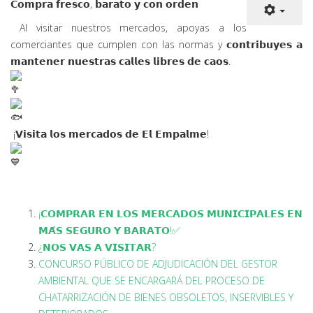
𝗖𝗼𝗺𝗽𝗿𝗮 𝗳𝗿𝗲𝘀𝗰𝗼, 𝗯𝗮𝗿𝗮𝘁𝗼 𝘆 𝗰𝗼𝗻
𝗼𝗿𝗱𝗲𝗻
Al visitar nuestros mercados, apoyas a los
comerciantes que cumplen con las normas y 𝗰𝗼𝗻𝘁𝗿𝗶𝗯𝘂𝘆𝗲𝘀 𝗮
𝗺𝗮𝗻𝘁𝗲𝗻𝗲𝗿 𝗻𝘂𝗲𝘀𝘁𝗿𝗮𝘀 𝗰𝗮𝗹𝗹𝗲𝘀 𝗹𝗶𝗯𝗿𝗲𝘀 𝗱𝗲 𝗰𝗮𝗼𝘀.
¡𝗩𝗶𝘀𝗶𝘁𝗮 𝗹𝗼𝘀 𝗺𝗲𝗿𝗰𝗮𝗱𝗼𝘀 𝗱𝗲 𝗘𝗹 𝗘𝗺𝗽𝗮𝗹𝗺𝗲!
¡𝗖𝗢𝗠𝗣𝗥𝗔𝗥 𝗘𝗡 𝗟𝗢𝗦 𝗠𝗘𝗥𝗖𝗔𝗗𝗢𝗦 𝗠𝗨𝗡𝗜𝗖𝗜𝗣𝗔𝗟𝗘𝗦 𝗘𝗡
𝗠𝗔́𝗦 𝗦𝗘𝗚𝗨𝗥𝗢 𝗬 𝗕𝗔𝗥𝗔𝗧𝗢!✅
¿𝗡𝗢𝗦 𝗩𝗔𝗦 𝗔 𝗩𝗜𝗦𝗜𝗧𝗔𝗥?
CONCURSO PÚBLICO DE ADJUDICACIÓN DEL GESTOR
AMBIENTAL QUE SE ENCARGARÁ DEL PROCESO DE
CHATARRIZACIÓN DE BIENES OBSOLETOS, INSERVIBLES Y