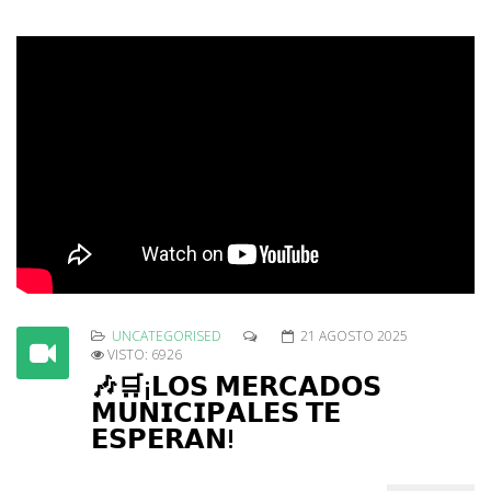
UNCATEGORISED
21 AGOSTO 2025
VISTO: 6926
🎶🛒¡𝗟𝗢𝗦 𝗠𝗘𝗥𝗖𝗔𝗗𝗢𝗦
𝗠𝗨𝗡𝗜𝗖𝗜𝗣𝗔𝗟𝗘𝗦 𝗧𝗘
𝗘𝗦𝗣𝗘𝗥𝗔𝗡!