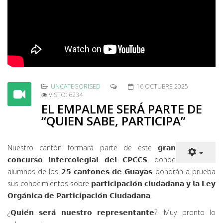
UNCATEGORISED
16 OCTUBRE 2025
VISTO: 6234
EL EMPALME SERÁ PARTE DE
“QUIEN SABE, PARTICIPA”
Nuestro cantón formará parte de este 𝗴𝗿𝗮𝗻
𝗰𝗼𝗻𝗰𝘂𝗿𝘀𝗼 𝗶𝗻𝘁𝗲𝗿𝗰𝗼𝗹𝗲𝗴𝗶𝗮𝗹 𝗱𝗲𝗹 𝗖𝗣𝗖𝗖𝗦, donde
alumnos de los 𝟮𝟱 𝗰𝗮𝗻𝘁𝗼𝗻𝗲𝘀 𝗱𝗲 𝗚𝘂𝗮𝘆𝗮𝘀 pondrán a prueba
sus conocimientos sobre 𝗽𝗮𝗿𝘁𝗶𝗰𝗶𝗽𝗮𝗰𝗶𝗼́𝗻 𝗰𝗶𝘂𝗱𝗮𝗱𝗮𝗻𝗮 𝘆 𝗹𝗮 𝗟𝗲𝘆
𝗢𝗿𝗴𝗮́𝗻𝗶𝗰𝗮 𝗱𝗲 𝗣𝗮𝗿𝘁𝗶𝗰𝗶𝗽𝗮𝗰𝗶𝗼́𝗻 𝗖𝗶𝘂𝗱𝗮𝗱𝗮𝗻𝗮.
¿𝗤𝘂𝗶𝗲́𝗻 𝘀𝗲𝗿𝗮́ 𝗻𝘂𝗲𝘀𝘁𝗿𝗼 𝗿𝗲𝗽𝗿𝗲𝘀𝗲𝗻𝘁𝗮𝗻𝘁𝗲? ¡Muy pronto lo