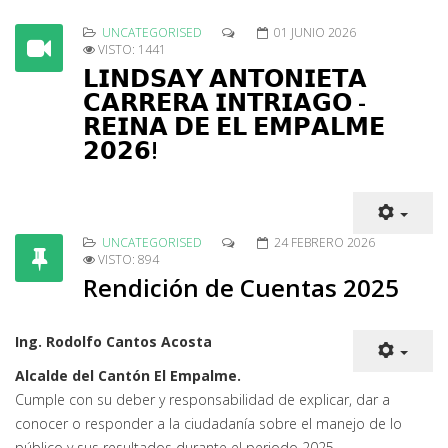
UNCATEGORISED
01 JUNIO 2026
VISTO: 1441
𝗟𝗜𝗡𝗗𝗦𝗔𝗬 𝗔𝗡𝗧𝗢𝗡𝗜𝗘𝗧𝗔
𝗖𝗔𝗥𝗥𝗘𝗥𝗔 𝗜𝗡𝗧𝗥𝗜𝗔𝗚𝗢 -
𝗥𝗘𝗜𝗡𝗔 𝗗𝗘 𝗘𝗟 𝗘𝗠𝗣𝗔𝗟𝗠𝗘
𝟮𝟬𝟮𝟲!
UNCATEGORISED
24 FEBRERO 2026
VISTO: 894
Rendición de Cuentas 2025
Ing. Rodolfo Cantos Acosta
Alcalde del Cantón El Empalme.
Cumple con su deber y responsabilidad de explicar, dar a
conocer o responder a la ciudadanía sobre el manejo de lo
público y sus resultados durante el periodo 2025.