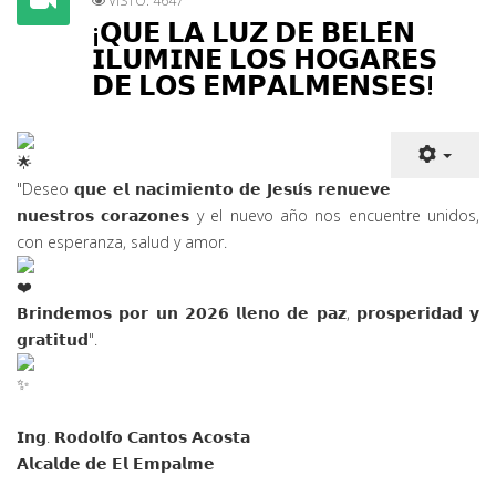
VISTO: 4647
¡𝗤𝗨𝗘 𝗟𝗔 𝗟𝗨𝗭 𝗗𝗘 𝗕𝗘𝗟𝗘́𝗡
𝗜𝗟𝗨𝗠𝗜𝗡𝗘 𝗟𝗢𝗦 𝗛𝗢𝗚𝗔𝗥𝗘𝗦
𝗗𝗘 𝗟𝗢𝗦 𝗘𝗠𝗣𝗔𝗟𝗠𝗘𝗡𝗦𝗘𝗦!
"Deseo 𝗾𝘂𝗲 𝗲𝗹 𝗻𝗮𝗰𝗶𝗺𝗶𝗲𝗻𝘁𝗼 𝗱𝗲 𝗝𝗲𝘀𝘂́𝘀 𝗿𝗲𝗻𝘂𝗲𝘃𝗲
𝗻𝘂𝗲
𝘀𝘁𝗿𝗼𝘀 𝗰𝗼𝗿𝗮𝘇𝗼𝗻𝗲𝘀 y el nuevo año nos encuentre unidos,
con esperanza, salud y amor.
𝗕𝗿𝗶𝗻𝗱𝗲𝗺𝗼𝘀 𝗽𝗼𝗿 𝘂𝗻 𝟮𝟬𝟮𝟲 𝗹𝗹𝗲𝗻𝗼 𝗱𝗲 𝗽𝗮𝘇, 𝗽𝗿𝗼𝘀𝗽𝗲𝗿𝗶𝗱𝗮𝗱 𝘆
𝗴𝗿𝗮𝘁𝗶𝘁𝘂𝗱".
𝗜𝗻𝗴. 𝗥𝗼𝗱𝗼𝗹𝗳𝗼 𝗖𝗮𝗻𝘁𝗼𝘀 𝗔𝗰𝗼𝘀𝘁𝗮
𝗔𝗹𝗰𝗮𝗹𝗱𝗲 𝗱𝗲 𝗘𝗹 𝗘𝗺𝗽𝗮𝗹𝗺𝗲