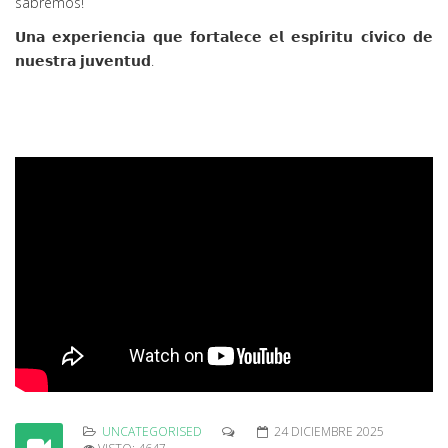
sabremos!
𝗨𝗻𝗮 𝗲𝘅𝗽𝗲𝗿𝗶𝗲𝗻𝗰𝗶𝗮 𝗾𝘂𝗲 𝗳𝗼𝗿𝘁𝗮𝗹𝗲𝗰𝗲 𝗲𝗹 𝗲𝘀𝗽𝗶́𝗿𝗶𝘁𝘂 𝗰𝗶́𝘃𝗶𝗰𝗼 𝗱𝗲
𝗻𝘂𝗲𝘀𝘁𝗿𝗮 𝗷𝘂𝘃𝗲𝗻𝘁𝘂𝗱.
UNCATEGORISED
24 DICIEMBRE 2025