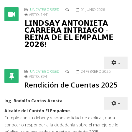
UNCATEGORISED
01 JUNIO 2026
VISTO: 1441
𝗟𝗜𝗡𝗗𝗦𝗔𝗬 𝗔𝗡𝗧𝗢𝗡𝗜𝗘𝗧𝗔
𝗖𝗔𝗥𝗥𝗘𝗥𝗔 𝗜𝗡𝗧𝗥𝗜𝗔𝗚𝗢 -
𝗥𝗘𝗜𝗡𝗔 𝗗𝗘 𝗘𝗟 𝗘𝗠𝗣𝗔𝗟𝗠𝗘
𝟮𝟬𝟮𝟲!
UNCATEGORISED
24 FEBRERO 2026
VISTO: 894
Rendición de Cuentas 2025
Ing. Rodolfo Cantos Acosta
Alcalde del Cantón El Empalme.
Cumple con su deber y responsabilidad de explicar, dar a
conocer o responder a la ciudadanía sobre el manejo de lo
público y sus resultados durante el periodo 2025.