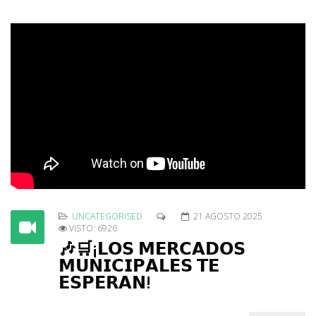
UNCATEGORISED
21 AGOSTO 2025
VISTO: 6926
🎶🛒¡𝗟𝗢𝗦 𝗠𝗘𝗥𝗖𝗔𝗗𝗢𝗦
𝗠𝗨𝗡𝗜𝗖𝗜𝗣𝗔𝗟𝗘𝗦 𝗧𝗘
𝗘𝗦𝗣𝗘𝗥𝗔𝗡!