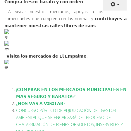
𝗖𝗼𝗺𝗽𝗿𝗮 𝗳𝗿𝗲𝘀𝗰𝗼, 𝗯𝗮𝗿𝗮𝘁𝗼 𝘆 𝗰𝗼𝗻
𝗼𝗿𝗱𝗲𝗻
Al visitar nuestros mercados, apoyas a los
comerciantes que cumplen con las normas y 𝗰𝗼𝗻𝘁𝗿𝗶𝗯𝘂𝘆𝗲𝘀 𝗮
𝗺𝗮𝗻𝘁𝗲𝗻𝗲𝗿 𝗻𝘂𝗲𝘀𝘁𝗿𝗮𝘀 𝗰𝗮𝗹𝗹𝗲𝘀 𝗹𝗶𝗯𝗿𝗲𝘀 𝗱𝗲 𝗰𝗮𝗼𝘀.
¡𝗩𝗶𝘀𝗶𝘁𝗮 𝗹𝗼𝘀 𝗺𝗲𝗿𝗰𝗮𝗱𝗼𝘀 𝗱𝗲 𝗘𝗹 𝗘𝗺𝗽𝗮𝗹𝗺𝗲!
¡𝗖𝗢𝗠𝗣𝗥𝗔𝗥 𝗘𝗡 𝗟𝗢𝗦 𝗠𝗘𝗥𝗖𝗔𝗗𝗢𝗦 𝗠𝗨𝗡𝗜𝗖𝗜𝗣𝗔𝗟𝗘𝗦 𝗘𝗡
𝗠𝗔́𝗦 𝗦𝗘𝗚𝗨𝗥𝗢 𝗬 𝗕𝗔𝗥𝗔𝗧𝗢!✅
¿𝗡𝗢𝗦 𝗩𝗔𝗦 𝗔 𝗩𝗜𝗦𝗜𝗧𝗔𝗥?
CONCURSO PÚBLICO DE ADJUDICACIÓN DEL GESTOR
AMBIENTAL QUE SE ENCARGARÁ DEL PROCESO DE
CHATARRIZACIÓN DE BIENES OBSOLETOS, INSERVIBLES Y