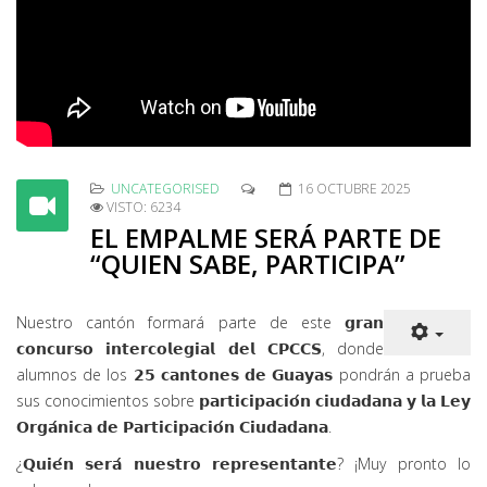
UNCATEGORISED
16 OCTUBRE 2025
VISTO: 6234
EL EMPALME SERÁ PARTE DE
“QUIEN SABE, PARTICIPA”
Nuestro cantón formará parte de este 𝗴𝗿𝗮𝗻
𝗰𝗼𝗻𝗰𝘂𝗿𝘀𝗼 𝗶𝗻𝘁𝗲𝗿𝗰𝗼𝗹𝗲𝗴𝗶𝗮𝗹 𝗱𝗲𝗹 𝗖𝗣𝗖𝗖𝗦, donde
alumnos de los 𝟮𝟱 𝗰𝗮𝗻𝘁𝗼𝗻𝗲𝘀 𝗱𝗲 𝗚𝘂𝗮𝘆𝗮𝘀 pondrán a prueba
sus conocimientos sobre 𝗽𝗮𝗿𝘁𝗶𝗰𝗶𝗽𝗮𝗰𝗶𝗼́𝗻 𝗰𝗶𝘂𝗱𝗮𝗱𝗮𝗻𝗮 𝘆 𝗹𝗮 𝗟𝗲𝘆
𝗢𝗿𝗴𝗮́𝗻𝗶𝗰𝗮 𝗱𝗲 𝗣𝗮𝗿𝘁𝗶𝗰𝗶𝗽𝗮𝗰𝗶𝗼́𝗻 𝗖𝗶𝘂𝗱𝗮𝗱𝗮𝗻𝗮.
¿𝗤𝘂𝗶𝗲́𝗻 𝘀𝗲𝗿𝗮́ 𝗻𝘂𝗲𝘀𝘁𝗿𝗼 𝗿𝗲𝗽𝗿𝗲𝘀𝗲𝗻𝘁𝗮𝗻𝘁𝗲? ¡Muy pronto lo