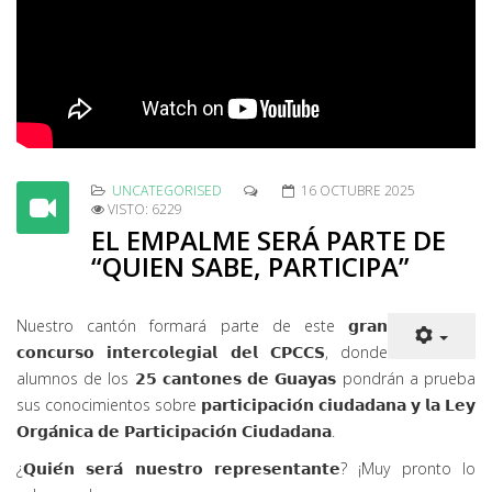
UNCATEGORISED
16 OCTUBRE 2025
VISTO: 6229
EL EMPALME SERÁ PARTE DE
“QUIEN SABE, PARTICIPA”
Nuestro cantón formará parte de este 𝗴𝗿𝗮𝗻
𝗰𝗼𝗻𝗰𝘂𝗿𝘀𝗼 𝗶𝗻𝘁𝗲𝗿𝗰𝗼𝗹𝗲𝗴𝗶𝗮𝗹 𝗱𝗲𝗹 𝗖𝗣𝗖𝗖𝗦, donde
alumnos de los 𝟮𝟱 𝗰𝗮𝗻𝘁𝗼𝗻𝗲𝘀 𝗱𝗲 𝗚𝘂𝗮𝘆𝗮𝘀 pondrán a prueba
sus conocimientos sobre 𝗽𝗮𝗿𝘁𝗶𝗰𝗶𝗽𝗮𝗰𝗶𝗼́𝗻 𝗰𝗶𝘂𝗱𝗮𝗱𝗮𝗻𝗮 𝘆 𝗹𝗮 𝗟𝗲𝘆
𝗢𝗿𝗴𝗮́𝗻𝗶𝗰𝗮 𝗱𝗲 𝗣𝗮𝗿𝘁𝗶𝗰𝗶𝗽𝗮𝗰𝗶𝗼́𝗻 𝗖𝗶𝘂𝗱𝗮𝗱𝗮𝗻𝗮.
¿𝗤𝘂𝗶𝗲́𝗻 𝘀𝗲𝗿𝗮́ 𝗻𝘂𝗲𝘀𝘁𝗿𝗼 𝗿𝗲𝗽𝗿𝗲𝘀𝗲𝗻𝘁𝗮𝗻𝘁𝗲? ¡Muy pronto lo