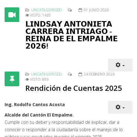
UNCATEGORISED
01 JUNIO 2026
VISTO: 1435
𝗟𝗜𝗡𝗗𝗦𝗔𝗬 𝗔𝗡𝗧𝗢𝗡𝗜𝗘𝗧𝗔
𝗖𝗔𝗥𝗥𝗘𝗥𝗔 𝗜𝗡𝗧𝗥𝗜𝗔𝗚𝗢 -
𝗥𝗘𝗜𝗡𝗔 𝗗𝗘 𝗘𝗟 𝗘𝗠𝗣𝗔𝗟𝗠𝗘
𝟮𝟬𝟮𝟲!
UNCATEGORISED
24 FEBRERO 2026
VISTO: 893
Rendición de Cuentas 2025
Ing. Rodolfo Cantos Acosta
Alcalde del Cantón El Empalme.
Cumple con su deber y responsabilidad de explicar, dar a
conocer o responder a la ciudadanía sobre el manejo de lo
público y sus resultados durante el periodo 2025.