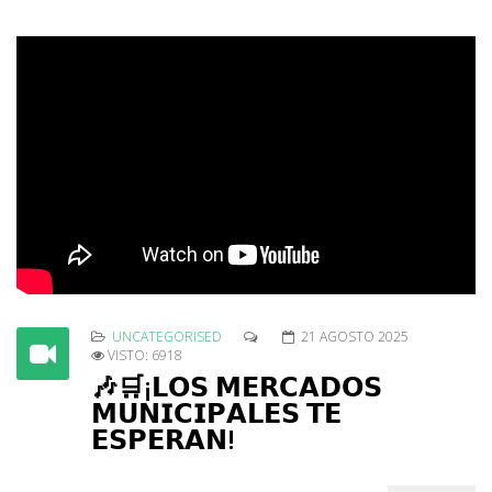
UNCATEGORISED
21 AGOSTO 2025
VISTO: 6918
🎶🛒¡𝗟𝗢𝗦 𝗠𝗘𝗥𝗖𝗔𝗗𝗢𝗦
𝗠𝗨𝗡𝗜𝗖𝗜𝗣𝗔𝗟𝗘𝗦 𝗧𝗘
𝗘𝗦𝗣𝗘𝗥𝗔𝗡!