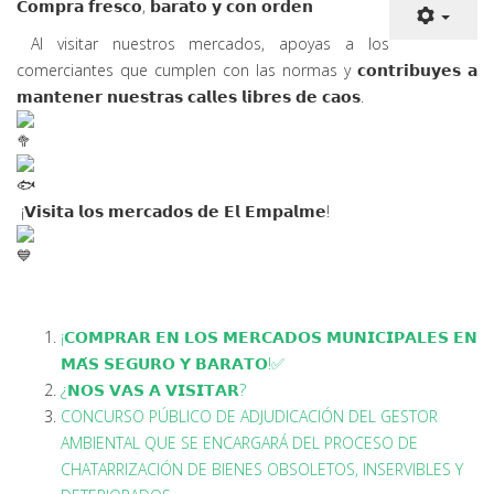
𝗖𝗼𝗺𝗽𝗿𝗮 𝗳𝗿𝗲𝘀𝗰𝗼, 𝗯𝗮𝗿𝗮𝘁𝗼 𝘆 𝗰𝗼𝗻
𝗼𝗿𝗱𝗲𝗻
Al visitar nuestros mercados, apoyas a los
comerciantes que cumplen con las normas y 𝗰𝗼𝗻𝘁𝗿𝗶𝗯𝘂𝘆𝗲𝘀 𝗮
𝗺𝗮𝗻𝘁𝗲𝗻𝗲𝗿 𝗻𝘂𝗲𝘀𝘁𝗿𝗮𝘀 𝗰𝗮𝗹𝗹𝗲𝘀 𝗹𝗶𝗯𝗿𝗲𝘀 𝗱𝗲 𝗰𝗮𝗼𝘀.
¡𝗩𝗶𝘀𝗶𝘁𝗮 𝗹𝗼𝘀 𝗺𝗲𝗿𝗰𝗮𝗱𝗼𝘀 𝗱𝗲 𝗘𝗹 𝗘𝗺𝗽𝗮𝗹𝗺𝗲!
¡𝗖𝗢𝗠𝗣𝗥𝗔𝗥 𝗘𝗡 𝗟𝗢𝗦 𝗠𝗘𝗥𝗖𝗔𝗗𝗢𝗦 𝗠𝗨𝗡𝗜𝗖𝗜𝗣𝗔𝗟𝗘𝗦 𝗘𝗡
𝗠𝗔́𝗦 𝗦𝗘𝗚𝗨𝗥𝗢 𝗬 𝗕𝗔𝗥𝗔𝗧𝗢!✅
¿𝗡𝗢𝗦 𝗩𝗔𝗦 𝗔 𝗩𝗜𝗦𝗜𝗧𝗔𝗥?
CONCURSO PÚBLICO DE ADJUDICACIÓN DEL GESTOR
AMBIENTAL QUE SE ENCARGARÁ DEL PROCESO DE
CHATARRIZACIÓN DE BIENES OBSOLETOS, INSERVIBLES Y