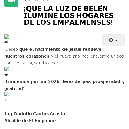
VISTO: 4644
¡𝗤𝗨𝗘 𝗟𝗔 𝗟𝗨𝗭 𝗗𝗘 𝗕𝗘𝗟𝗘́𝗡
𝗜𝗟𝗨𝗠𝗜𝗡𝗘 𝗟𝗢𝗦 𝗛𝗢𝗚𝗔𝗥𝗘𝗦
𝗗𝗘 𝗟𝗢𝗦 𝗘𝗠𝗣𝗔𝗟𝗠𝗘𝗡𝗦𝗘𝗦!
"Deseo 𝗾𝘂𝗲 𝗲𝗹 𝗻𝗮𝗰𝗶𝗺𝗶𝗲𝗻𝘁𝗼 𝗱𝗲 𝗝𝗲𝘀𝘂́𝘀 𝗿𝗲𝗻𝘂𝗲𝘃𝗲
𝗻𝘂𝗲
𝘀𝘁𝗿𝗼𝘀 𝗰𝗼𝗿𝗮𝘇𝗼𝗻𝗲𝘀 y el nuevo año nos encuentre unidos,
con esperanza, salud y amor.
𝗕𝗿𝗶𝗻𝗱𝗲𝗺𝗼𝘀 𝗽𝗼𝗿 𝘂𝗻 𝟮𝟬𝟮𝟲 𝗹𝗹𝗲𝗻𝗼 𝗱𝗲 𝗽𝗮𝘇, 𝗽𝗿𝗼𝘀𝗽𝗲𝗿𝗶𝗱𝗮𝗱 𝘆
𝗴𝗿𝗮𝘁𝗶𝘁𝘂𝗱".
𝗜𝗻𝗴. 𝗥𝗼𝗱𝗼𝗹𝗳𝗼 𝗖𝗮𝗻𝘁𝗼𝘀 𝗔𝗰𝗼𝘀𝘁𝗮
𝗔𝗹𝗰𝗮𝗹𝗱𝗲 𝗱𝗲 𝗘𝗹 𝗘𝗺𝗽𝗮𝗹𝗺𝗲