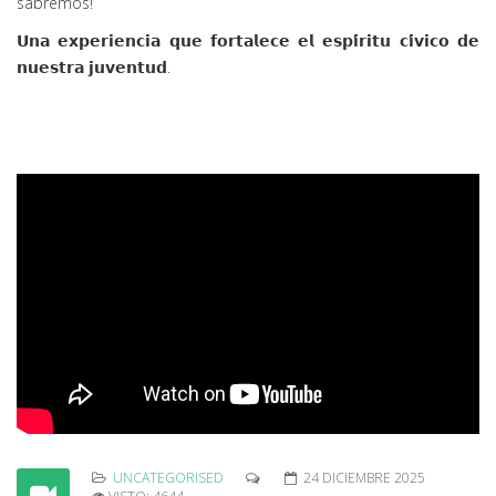
sabremos!
𝗨𝗻𝗮 𝗲𝘅𝗽𝗲𝗿𝗶𝗲𝗻𝗰𝗶𝗮 𝗾𝘂𝗲 𝗳𝗼𝗿𝘁𝗮𝗹𝗲𝗰𝗲 𝗲𝗹 𝗲𝘀𝗽𝗶́𝗿𝗶𝘁𝘂 𝗰𝗶́𝘃𝗶𝗰𝗼 𝗱𝗲
𝗻𝘂𝗲𝘀𝘁𝗿𝗮 𝗷𝘂𝘃𝗲𝗻𝘁𝘂𝗱.
UNCATEGORISED
24 DICIEMBRE 2025