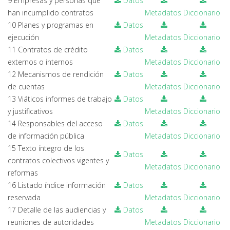
9 Empresas y personas que
Datos
han incumplido contratos
Metadatos
Diccionario
10 Planes y programas en
Datos
ejecución
Metadatos
Diccionario
11 Contratos de crédito
Datos
externos o internos
Metadatos
Diccionario
12 Mecanismos de rendición
Datos
de cuentas
Metadatos
Diccionario
13 Viáticos informes de trabajo
Datos
y justificativos
Metadatos
Diccionario
14 Responsables del acceso
Datos
de información pública
Metadatos
Diccionario
15 Texto íntegro de los
Datos
contratos colectivos vigentes y
Metadatos
Diccionario
reformas
16 Listado índice información
Datos
reservada
Metadatos
Diccionario
17 Detalle de las audiencias y
Datos
reuniones de autoridades
Metadatos
Diccionario