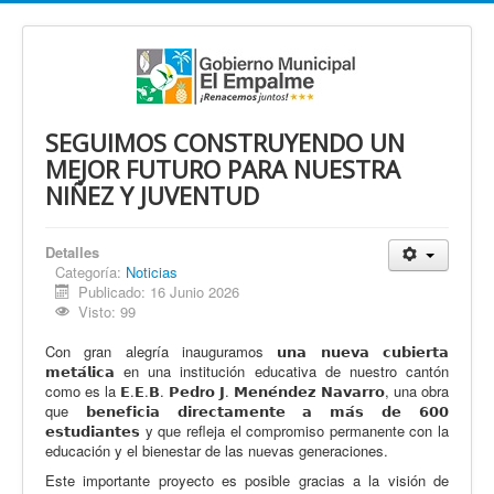
SEGUIMOS CONSTRUYENDO UN
MEJOR FUTURO PARA NUESTRA
NIÑEZ Y JUVENTUD
Detalles
Categoría:
Noticias
Publicado: 16 Junio 2026
Visto: 99
Con gran alegría inauguramos 𝘂𝗻𝗮 𝗻𝘂𝗲𝘃𝗮 𝗰𝘂𝗯𝗶𝗲𝗿𝘁𝗮
𝗺𝗲𝘁𝗮́𝗹𝗶𝗰𝗮 en una institución educativa de nuestro cantón
como es la 𝗘.𝗘.𝗕. 𝗣𝗲𝗱
r
𝗼 𝗝. 𝗠𝗲𝗻𝗲́𝗻𝗱𝗲𝘇 𝗡𝗮𝘃𝗮𝗿𝗿𝗼, una obra
que 𝗯𝗲𝗻𝗲𝗳𝗶𝗰𝗶𝗮 𝗱𝗶𝗿𝗲𝗰𝘁𝗮𝗺𝗲𝗻𝘁𝗲 𝗮 𝗺𝗮́𝘀 𝗱𝗲 𝟲𝟬𝟬
𝗲𝘀𝘁𝘂𝗱𝗶𝗮𝗻𝘁𝗲𝘀 y que refleja el compromiso permanente con la
educación y el bienestar de las nuevas generaciones.
Este importante proyecto es posible gracias a la visión de