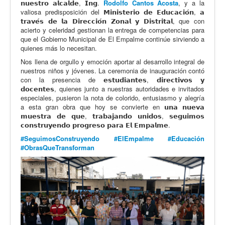
𝗻𝘂𝗲𝘀𝘁𝗿𝗼 𝗮𝗹𝗰𝗮𝗹𝗱𝗲, 𝗜𝗻𝗴.
Rodolfo Cantos Acosta
, y a la
valiosa predisposición del 𝗠𝗶𝗻𝗶𝘀𝘁𝗲𝗿𝗶𝗼 𝗱𝗲 𝗘𝗱𝘂𝗰𝗮𝗰𝗶𝗼́𝗻, 𝗮
𝘁𝗿𝗮𝘃𝗲́𝘀 𝗱𝗲 𝗹𝗮 𝗗𝗶𝗿𝗲𝗰𝗰𝗶𝗼́𝗻 𝗭𝗼𝗻𝗮𝗹 𝘆 𝗗𝗶𝘀𝘁𝗿𝗶𝘁𝗮𝗹, que con
acierto y celeridad gestionan la entrega de competencias para
que el Gobierno Municipal de El Empalme continúe sirviendo a
quienes más lo necesitan.
Nos llena de orgullo y emoción aportar al desarrollo integral de
nuestros niños y jóvenes. La ceremonia de inauguración contó
con la presencia de 𝗲𝘀𝘁𝘂𝗱𝗶𝗮𝗻𝘁𝗲𝘀, 𝗱𝗶𝗿𝗲𝗰𝘁𝗶𝘃𝗼𝘀 𝘆
𝗱𝗼𝗰𝗲𝗻𝘁𝗲𝘀, quienes junto a nuestras autoridades e invitados
especiales, pusieron la nota de colorido, entusiasmo y alegría
a esta gran obra que hoy se convierte en 𝘂𝗻𝗮 𝗻𝘂𝗲𝘃𝗮
𝗺𝘂𝗲𝘀𝘁𝗿𝗮 𝗱𝗲 𝗾𝘂𝗲, 𝘁𝗿𝗮𝗯𝗮𝗷𝗮𝗻𝗱𝗼 𝘂𝗻𝗶𝗱𝗼𝘀, 𝘀𝗲𝗴𝘂𝗶𝗺𝗼𝘀
𝗰𝗼𝗻𝘀𝘁𝗿𝘂𝘆𝗲𝗻𝗱𝗼 𝗽𝗿𝗼𝗴𝗿𝗲𝘀𝗼 𝗽𝗮𝗿𝗮 𝗘𝗹 𝗘𝗺𝗽𝗮𝗹𝗺𝗲.
#SeguimosConstruyendo
#ElEmpalme
#Educación
#ObrasQueTransforman