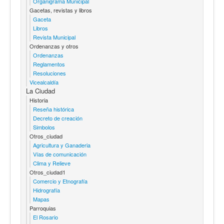
Organigrama Municipal
Gacetas, revistas y libros
Gaceta
Libros
Revista Municipal
Ordenanzas y otros
Ordenanzas
Reglamentos
Resoluciones
Vicealcaldía
La Ciudad
Historia
Reseña histórica
Decreto de creación
Simbolos
Otros_ciudad
Agricultura y Ganaderia
Vías de comunicación
Clima y Relieve
Otros_ciudad1
Comercio y Etnografía
Hidrografía
Mapas
Parroquias
El Rosario