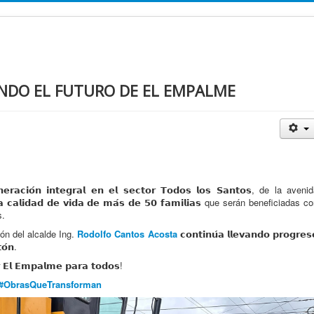
DO EL FUTURO DE EL EMPALME
𝗮𝗰𝗶𝗼́𝗻 𝗶𝗻𝘁𝗲𝗴𝗿𝗮𝗹 𝗲𝗻 𝗲𝗹 𝘀𝗲𝗰𝘁𝗼𝗿 𝗧𝗼𝗱𝗼𝘀 𝗹𝗼𝘀 𝗦𝗮𝗻𝘁𝗼𝘀, de la aveni
𝗰𝗮𝗹𝗶𝗱𝗮𝗱 𝗱𝗲 𝘃𝗶𝗱𝗮 𝗱𝗲 𝗺𝗮́𝘀 𝗱𝗲 𝟱𝟬 𝗳𝗮𝗺𝗶𝗹𝗶𝗮𝘀 que serán beneficiadas c
s.
ión del alcalde Ing.
Rodolfo Cantos Acosta
𝗰𝗼𝗻𝘁𝗶𝗻𝘂́𝗮 𝗹𝗹𝗲𝘃𝗮𝗻𝗱𝗼 𝗽𝗿𝗼𝗴𝗿𝗲𝘀
𝗼́𝗻.
 𝗘𝗹 𝗘𝗺𝗽𝗮𝗹𝗺𝗲 𝗽𝗮𝗿𝗮 𝘁𝗼𝗱𝗼𝘀!
#ObrasQueTransforman