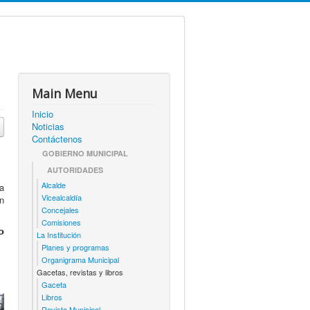
Main Menu
Inicio
Noticias
Contáctenos
GOBIERNO MUNICIPAL
AUTORIDADES
Alcalde
da
Vicealcaldía
on
Concejales
Comisiones
𝗼
La Institución
Planes y programas
Organigrama Municipal
Gacetas, revistas y libros
Gaceta
Libros
Revista Municipal