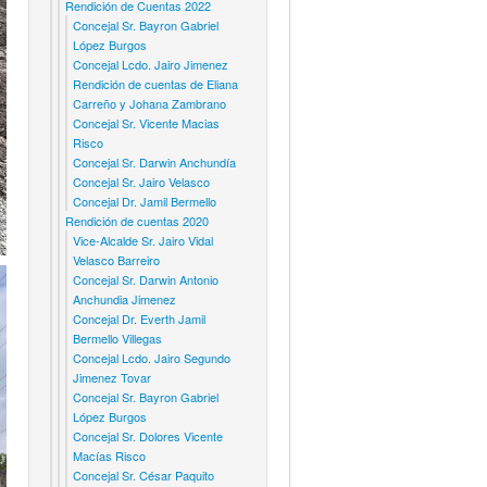
Rendición de Cuentas 2022
Concejal Sr. Bayron Gabriel
López Burgos
Concejal Lcdo. Jairo Jimenez
Rendición de cuentas de Eliana
Carreño y Johana Zambrano
Concejal Sr. Vicente Macias
Risco
Concejal Sr. Darwin Anchundía
Concejal Sr. Jairo Velasco
Concejal Dr. Jamil Bermello
Rendición de cuentas 2020
Vice-Alcalde Sr. Jairo Vidal
Velasco Barreiro
Concejal Sr. Darwin Antonio
Anchundia Jimenez
Concejal Dr. Everth Jamil
Bermello Villegas
Concejal Lcdo. Jairo Segundo
Jimenez Tovar
Concejal Sr. Bayron Gabriel
López Burgos
Concejal Sr. Dolores Vicente
Macías Risco
Concejal Sr. César Paquito