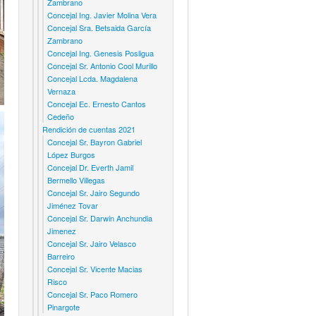
Zambrano
Concejal Ing. Javier Molina Vera
Concejal Sra. Betsaida García
Zambrano
Concejal Ing. Genesis Posligua
Concejal Sr. Antonio Cool Murillo
Concejal Lcda. Magdalena
Vernaza
Concejal Ec. Ernesto Cantos
Cedeño
Rendición de cuentas 2021
Concejal Sr. Bayron Gabriel
López Burgos
Concejal Dr. Everth Jamil
Bermello Villegas
Concejal Sr. Jairo Segundo
Jiménez Tovar
Concejal Sr. Darwin Anchundia
Jimenez
Concejal Sr. Jairo Velasco
Barreiro
Concejal Sr. Vicente Macias
Risco
Concejal Sr. Paco Romero
Pinargote