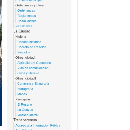
Ordenanzas y otros
Ordenanzas
Reglamentos
Resoluciones
Vicealcaldía
La Ciudad
Historia
Reseña histórica
Decreto de creación
Simbolos
Otros_ciudad
Agricultura y Ganaderia
Vías de comunicación
Clima y Relieve
Otros_ciudad1
Comercio y Etnografía
Hidrografía
Mapas
Parroquias
El Rosario
La Guayas
Velasco Ibarra
Transparencia
Acceso a la Informacion Pública