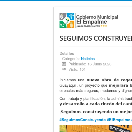
SEGUIMOS CONSTRUYEN
Detalles
Categoría:
Noticias
Publicado: 16 Junio 2026
Visto: 101
Iniciamos una 𝗻𝘂𝗲𝘃𝗮 𝗼𝗯𝗿𝗮 𝗱𝗲 𝗿𝗲𝗴𝗲𝗻𝗲
Guayaquil, un proyecto que 𝗺𝗲𝗷𝗼𝗿𝗮𝗿𝗮́ 𝗹𝗮 
espacios más seguros, modernos y digno
Con trabajo y planificación, la administrac
𝘆 𝗱𝗲𝘀𝗮𝗿𝗿𝗼𝗹𝗹𝗼 𝗮 𝗰𝗮𝗱𝗮 𝗿𝗶𝗻𝗰𝗼́𝗻 𝗱𝗲𝗹 𝗰𝗮𝗻
¡𝗦𝗲𝗴𝘂𝗶𝗺𝗼𝘀 𝗰𝗼𝗻𝘀𝘁𝗿𝘂𝘆𝗲𝗻𝗱𝗼 𝘂𝗻 𝗺𝗲𝗷𝗼
#SeguimosConstruyendo
#ElEmpalme