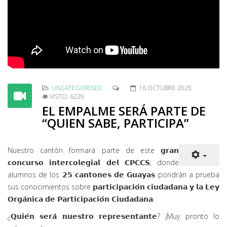
UNCATEGORISED
16 OCTUBRE 2025
VISTO: 6229
EL EMPALME SERÁ PARTE DE
“QUIEN SABE, PARTICIPA”
Nuestro cantón formará parte de este 𝗴𝗿𝗮𝗻
𝗰𝗼𝗻𝗰𝘂𝗿𝘀𝗼 𝗶𝗻𝘁𝗲𝗿𝗰𝗼𝗹𝗲𝗴𝗶𝗮𝗹 𝗱𝗲𝗹 𝗖𝗣𝗖𝗖𝗦, donde
alumnos de los 𝟮𝟱 𝗰𝗮𝗻𝘁𝗼𝗻𝗲𝘀 𝗱𝗲 𝗚𝘂𝗮𝘆𝗮𝘀 pondrán a prueba
sus conocimientos sobre 𝗽𝗮𝗿𝘁𝗶𝗰𝗶𝗽𝗮𝗰𝗶𝗼́𝗻 𝗰𝗶𝘂𝗱𝗮𝗱𝗮𝗻𝗮 𝘆 𝗹𝗮 𝗟𝗲𝘆
𝗢𝗿𝗴𝗮́𝗻𝗶𝗰𝗮 𝗱𝗲 𝗣𝗮𝗿𝘁𝗶𝗰𝗶𝗽𝗮𝗰𝗶𝗼́𝗻 𝗖𝗶𝘂𝗱𝗮𝗱𝗮𝗻𝗮.
¿𝗤𝘂𝗶𝗲́𝗻 𝘀𝗲𝗿𝗮́ 𝗻𝘂𝗲𝘀𝘁𝗿𝗼 𝗿𝗲𝗽𝗿𝗲𝘀𝗲𝗻𝘁𝗮𝗻𝘁𝗲? ¡Muy pronto lo