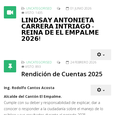
UNCATEGORISED
01 JUNIO 2026
VISTO: 1435
𝗟𝗜𝗡𝗗𝗦𝗔𝗬 𝗔𝗡𝗧𝗢𝗡𝗜𝗘𝗧𝗔
𝗖𝗔𝗥𝗥𝗘𝗥𝗔 𝗜𝗡𝗧𝗥𝗜𝗔𝗚𝗢 -
𝗥𝗘𝗜𝗡𝗔 𝗗𝗘 𝗘𝗟 𝗘𝗠𝗣𝗔𝗟𝗠𝗘
𝟮𝟬𝟮𝟲!
UNCATEGORISED
24 FEBRERO 2026
VISTO: 893
Rendición de Cuentas 2025
Ing. Rodolfo Cantos Acosta
Alcalde del Cantón El Empalme.
Cumple con su deber y responsabilidad de explicar, dar a
conocer o responder a la ciudadanía sobre el manejo de lo
público y sus resultados durante el periodo 2025.