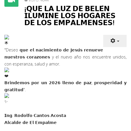
VISTO: 4644
¡𝗤𝗨𝗘 𝗟𝗔 𝗟𝗨𝗭 𝗗𝗘 𝗕𝗘𝗟𝗘́𝗡
𝗜𝗟𝗨𝗠𝗜𝗡𝗘 𝗟𝗢𝗦 𝗛𝗢𝗚𝗔𝗥𝗘𝗦
𝗗𝗘 𝗟𝗢𝗦 𝗘𝗠𝗣𝗔𝗟𝗠𝗘𝗡𝗦𝗘𝗦!
"Deseo 𝗾𝘂𝗲 𝗲𝗹 𝗻𝗮𝗰𝗶𝗺𝗶𝗲𝗻𝘁𝗼 𝗱𝗲 𝗝𝗲𝘀𝘂́𝘀 𝗿𝗲𝗻𝘂𝗲𝘃𝗲
𝗻𝘂𝗲
𝘀𝘁𝗿𝗼𝘀 𝗰𝗼𝗿𝗮𝘇𝗼𝗻𝗲𝘀 y el nuevo año nos encuentre unidos,
con esperanza, salud y amor.
𝗕𝗿𝗶𝗻𝗱𝗲𝗺𝗼𝘀 𝗽𝗼𝗿 𝘂𝗻 𝟮𝟬𝟮𝟲 𝗹𝗹𝗲𝗻𝗼 𝗱𝗲 𝗽𝗮𝘇, 𝗽𝗿𝗼𝘀𝗽𝗲𝗿𝗶𝗱𝗮𝗱 𝘆
𝗴𝗿𝗮𝘁𝗶𝘁𝘂𝗱".
𝗜𝗻𝗴. 𝗥𝗼𝗱𝗼𝗹𝗳𝗼 𝗖𝗮𝗻𝘁𝗼𝘀 𝗔𝗰𝗼𝘀𝘁𝗮
𝗔𝗹𝗰𝗮𝗹𝗱𝗲 𝗱𝗲 𝗘𝗹 𝗘𝗺𝗽𝗮𝗹𝗺𝗲