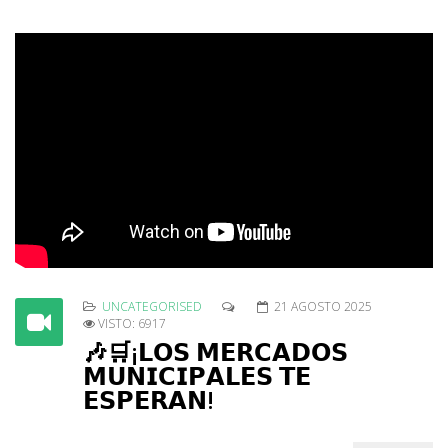
UNCATEGORISED
21 AGOSTO 2025
VISTO: 6917
🎶🛒¡𝗟𝗢𝗦 𝗠𝗘𝗥𝗖𝗔𝗗𝗢𝗦
𝗠𝗨𝗡𝗜𝗖𝗜𝗣𝗔𝗟𝗘𝗦 𝗧𝗘
𝗘𝗦𝗣𝗘𝗥𝗔𝗡!