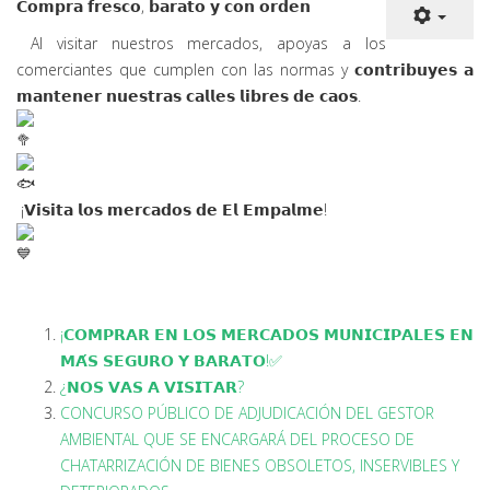
𝗖𝗼𝗺𝗽𝗿𝗮 𝗳𝗿𝗲𝘀𝗰𝗼, 𝗯𝗮𝗿𝗮𝘁𝗼 𝘆 𝗰𝗼𝗻
𝗼𝗿𝗱𝗲𝗻
Al visitar nuestros mercados, apoyas a los
comerciantes que cumplen con las normas y 𝗰𝗼𝗻𝘁𝗿𝗶𝗯𝘂𝘆𝗲𝘀 𝗮
𝗺𝗮𝗻𝘁𝗲𝗻𝗲𝗿 𝗻𝘂𝗲𝘀𝘁𝗿𝗮𝘀 𝗰𝗮𝗹𝗹𝗲𝘀 𝗹𝗶𝗯𝗿𝗲𝘀 𝗱𝗲 𝗰𝗮𝗼𝘀.
¡𝗩𝗶𝘀𝗶𝘁𝗮 𝗹𝗼𝘀 𝗺𝗲𝗿𝗰𝗮𝗱𝗼𝘀 𝗱𝗲 𝗘𝗹 𝗘𝗺𝗽𝗮𝗹𝗺𝗲!
¡𝗖𝗢𝗠𝗣𝗥𝗔𝗥 𝗘𝗡 𝗟𝗢𝗦 𝗠𝗘𝗥𝗖𝗔𝗗𝗢𝗦 𝗠𝗨𝗡𝗜𝗖𝗜𝗣𝗔𝗟𝗘𝗦 𝗘𝗡
𝗠𝗔́𝗦 𝗦𝗘𝗚𝗨𝗥𝗢 𝗬 𝗕𝗔𝗥𝗔𝗧𝗢!✅
¿𝗡𝗢𝗦 𝗩𝗔𝗦 𝗔 𝗩𝗜𝗦𝗜𝗧𝗔𝗥?
CONCURSO PÚBLICO DE ADJUDICACIÓN DEL GESTOR
AMBIENTAL QUE SE ENCARGARÁ DEL PROCESO DE
CHATARRIZACIÓN DE BIENES OBSOLETOS, INSERVIBLES Y