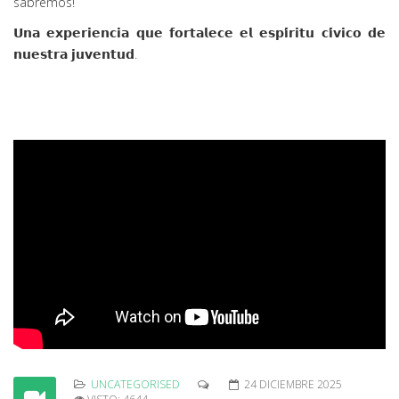
sabremos!
𝗨𝗻𝗮 𝗲𝘅𝗽𝗲𝗿𝗶𝗲𝗻𝗰𝗶𝗮 𝗾𝘂𝗲 𝗳𝗼𝗿𝘁𝗮𝗹𝗲𝗰𝗲 𝗲𝗹 𝗲𝘀𝗽𝗶́𝗿𝗶𝘁𝘂 𝗰𝗶́𝘃𝗶𝗰𝗼 𝗱𝗲
𝗻𝘂𝗲𝘀𝘁𝗿𝗮 𝗷𝘂𝘃𝗲𝗻𝘁𝘂𝗱.
UNCATEGORISED
24 DICIEMBRE 2025