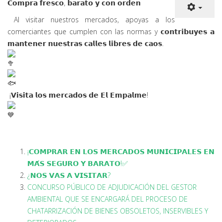
𝗖𝗼𝗺𝗽𝗿𝗮 𝗳𝗿𝗲𝘀𝗰𝗼, 𝗯𝗮𝗿𝗮𝘁𝗼 𝘆 𝗰𝗼𝗻
𝗼𝗿𝗱𝗲𝗻
Al visitar nuestros mercados, apoyas a los
comerciantes que cumplen con las normas y 𝗰𝗼𝗻𝘁𝗿𝗶𝗯𝘂𝘆𝗲𝘀 𝗮
𝗺𝗮𝗻𝘁𝗲𝗻𝗲𝗿 𝗻𝘂𝗲𝘀𝘁𝗿𝗮𝘀 𝗰𝗮𝗹𝗹𝗲𝘀 𝗹𝗶𝗯𝗿𝗲𝘀 𝗱𝗲 𝗰𝗮𝗼𝘀.
¡𝗩𝗶𝘀𝗶𝘁𝗮 𝗹𝗼𝘀 𝗺𝗲𝗿𝗰𝗮𝗱𝗼𝘀 𝗱𝗲 𝗘𝗹 𝗘𝗺𝗽𝗮𝗹𝗺𝗲!
¡𝗖𝗢𝗠𝗣𝗥𝗔𝗥 𝗘𝗡 𝗟𝗢𝗦 𝗠𝗘𝗥𝗖𝗔𝗗𝗢𝗦 𝗠𝗨𝗡𝗜𝗖𝗜𝗣𝗔𝗟𝗘𝗦 𝗘𝗡
𝗠𝗔́𝗦 𝗦𝗘𝗚𝗨𝗥𝗢 𝗬 𝗕𝗔𝗥𝗔𝗧𝗢!✅
¿𝗡𝗢𝗦 𝗩𝗔𝗦 𝗔 𝗩𝗜𝗦𝗜𝗧𝗔𝗥?
CONCURSO PÚBLICO DE ADJUDICACIÓN DEL GESTOR
AMBIENTAL QUE SE ENCARGARÁ DEL PROCESO DE
CHATARRIZACIÓN DE BIENES OBSOLETOS, INSERVIBLES Y