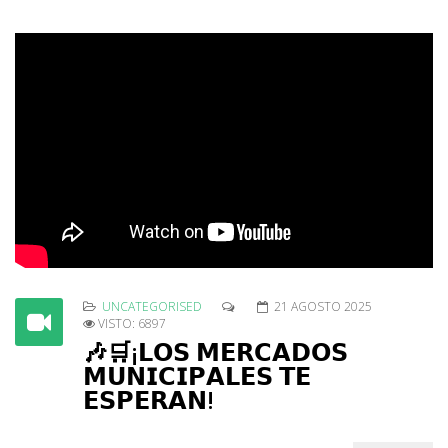
UNCATEGORISED
21 AGOSTO 2025
VISTO: 6897
🎶🛒¡𝗟𝗢𝗦 𝗠𝗘𝗥𝗖𝗔𝗗𝗢𝗦
𝗠𝗨𝗡𝗜𝗖𝗜𝗣𝗔𝗟𝗘𝗦 𝗧𝗘
𝗘𝗦𝗣𝗘𝗥𝗔𝗡!