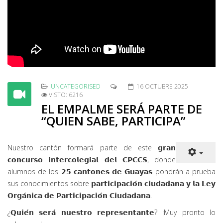
UNCATEGORISED
16 OCTUBRE 2025
VISTO: 6216
EL EMPALME SERÁ PARTE DE
“QUIEN SABE, PARTICIPA”
Nuestro cantón formará parte de este 𝗴𝗿𝗮𝗻
𝗰𝗼𝗻𝗰𝘂𝗿𝘀𝗼 𝗶𝗻𝘁𝗲𝗿𝗰𝗼𝗹𝗲𝗴𝗶𝗮𝗹 𝗱𝗲𝗹 𝗖𝗣𝗖𝗖𝗦, donde
alumnos de los 𝟮𝟱 𝗰𝗮𝗻𝘁𝗼𝗻𝗲𝘀 𝗱𝗲 𝗚𝘂𝗮𝘆𝗮𝘀 pondrán a prueba
sus conocimientos sobre 𝗽𝗮𝗿𝘁𝗶𝗰𝗶𝗽𝗮𝗰𝗶𝗼́𝗻 𝗰𝗶𝘂𝗱𝗮𝗱𝗮𝗻𝗮 𝘆 𝗹𝗮 𝗟𝗲𝘆
𝗢𝗿𝗴𝗮́𝗻𝗶𝗰𝗮 𝗱𝗲 𝗣𝗮𝗿𝘁𝗶𝗰𝗶𝗽𝗮𝗰𝗶𝗼́𝗻 𝗖𝗶𝘂𝗱𝗮𝗱𝗮𝗻𝗮.
¿𝗤𝘂𝗶𝗲́𝗻 𝘀𝗲𝗿𝗮́ 𝗻𝘂𝗲𝘀𝘁𝗿𝗼 𝗿𝗲𝗽𝗿𝗲𝘀𝗲𝗻𝘁𝗮𝗻𝘁𝗲? ¡Muy pronto lo