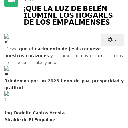
VISTO: 4634
¡𝗤𝗨𝗘 𝗟𝗔 𝗟𝗨𝗭 𝗗𝗘 𝗕𝗘𝗟𝗘́𝗡
𝗜𝗟𝗨𝗠𝗜𝗡𝗘 𝗟𝗢𝗦 𝗛𝗢𝗚𝗔𝗥𝗘𝗦
𝗗𝗘 𝗟𝗢𝗦 𝗘𝗠𝗣𝗔𝗟𝗠𝗘𝗡𝗦𝗘𝗦!
"Deseo 𝗾𝘂𝗲 𝗲𝗹 𝗻𝗮𝗰𝗶𝗺𝗶𝗲𝗻𝘁𝗼 𝗱𝗲 𝗝𝗲𝘀𝘂́𝘀 𝗿𝗲𝗻𝘂𝗲𝘃𝗲
𝗻𝘂𝗲
𝘀𝘁𝗿𝗼𝘀 𝗰𝗼𝗿𝗮𝘇𝗼𝗻𝗲𝘀 y el nuevo año nos encuentre unidos,
con esperanza, salud y amor.
𝗕𝗿𝗶𝗻𝗱𝗲𝗺𝗼𝘀 𝗽𝗼𝗿 𝘂𝗻 𝟮𝟬𝟮𝟲 𝗹𝗹𝗲𝗻𝗼 𝗱𝗲 𝗽𝗮𝘇, 𝗽𝗿𝗼𝘀𝗽𝗲𝗿𝗶𝗱𝗮𝗱 𝘆
𝗴𝗿𝗮𝘁𝗶𝘁𝘂𝗱".
𝗜𝗻𝗴. 𝗥𝗼𝗱𝗼𝗹𝗳𝗼 𝗖𝗮𝗻𝘁𝗼𝘀 𝗔𝗰𝗼𝘀𝘁𝗮
𝗔𝗹𝗰𝗮𝗹𝗱𝗲 𝗱𝗲 𝗘𝗹 𝗘𝗺𝗽𝗮𝗹𝗺𝗲