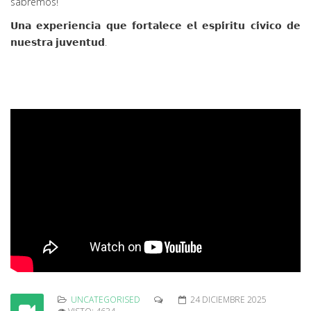
sabremos!
𝗨𝗻𝗮 𝗲𝘅𝗽𝗲𝗿𝗶𝗲𝗻𝗰𝗶𝗮 𝗾𝘂𝗲 𝗳𝗼𝗿𝘁𝗮𝗹𝗲𝗰𝗲 𝗲𝗹 𝗲𝘀𝗽𝗶́𝗿𝗶𝘁𝘂 𝗰𝗶́𝘃𝗶𝗰𝗼 𝗱𝗲
𝗻𝘂𝗲𝘀𝘁𝗿𝗮 𝗷𝘂𝘃𝗲𝗻𝘁𝘂𝗱.
UNCATEGORISED
24 DICIEMBRE 2025