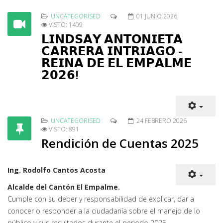
UNCATEGORISED
01 JUNIO 2026
VISTO: 1409
𝗟𝗜𝗡𝗗𝗦𝗔𝗬 𝗔𝗡𝗧𝗢𝗡𝗜𝗘𝗧𝗔
𝗖𝗔𝗥𝗥𝗘𝗥𝗔 𝗜𝗡𝗧𝗥𝗜𝗔𝗚𝗢 -
𝗥𝗘𝗜𝗡𝗔 𝗗𝗘 𝗘𝗟 𝗘𝗠𝗣𝗔𝗟𝗠𝗘
𝟮𝟬𝟮𝟲!
UNCATEGORISED
24 FEBRERO 2026
VISTO: 891
Rendición de Cuentas 2025
Ing. Rodolfo Cantos Acosta
Alcalde del Cantón El Empalme.
Cumple con su deber y responsabilidad de explicar, dar a
conocer o responder a la ciudadanía sobre el manejo de lo
público y sus resultados durante el periodo 2025.