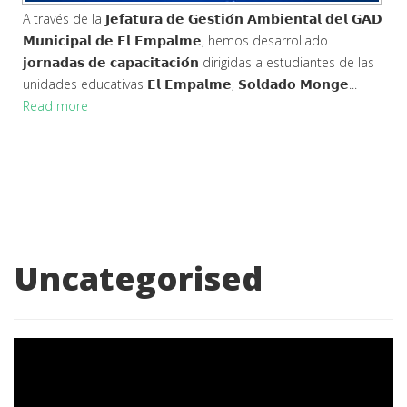
A través de la 𝗝𝗲𝗳𝗮𝘁𝘂𝗿𝗮 𝗱𝗲 𝗚𝗲𝘀𝘁𝗶𝗼́𝗻 𝗔𝗺𝗯𝗶𝗲𝗻𝘁𝗮𝗹 𝗱𝗲𝗹 𝗚𝗔𝗗
𝗠𝘂𝗻𝗶𝗰𝗶𝗽𝗮𝗹 𝗱𝗲 𝗘𝗹 𝗘𝗺𝗽𝗮𝗹𝗺𝗲, hemos desarrollado
𝗷𝗼𝗿𝗻𝗮𝗱𝗮𝘀 𝗱𝗲 𝗰𝗮𝗽𝗮𝗰𝗶𝘁𝗮𝗰𝗶𝗼́𝗻 dirigidas a estudiantes de las
unidades educativas 𝗘𝗹 𝗘𝗺𝗽𝗮𝗹𝗺𝗲, 𝗦𝗼𝗹𝗱𝗮𝗱𝗼 𝗠𝗼𝗻𝗴𝗲...
Read more
Uncategorised