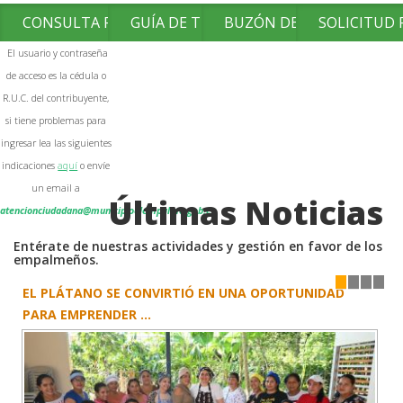
CONSULTA FACTURAS
GUÍA DE TRÁMITES
BUZÓN DE SUGERENCIAS
SOLICITUD
El usuario y contraseña
de acceso es la cédula o
R.U.C. del contribuyente,
si tiene problemas para
ingresar lea las siguientes
indicaciones
aquí
o envíe
un email a
Últimas Noticias
atencionciudadana@municipioelempalme.gob.ec
Entérate de nuestras actividades y gestión en favor de los
empalmeños.
EL PLÁTANO SE CONVIRTIÓ EN UNA OPORTUNIDAD
1
2
3
4
PARA EMPRENDER ...