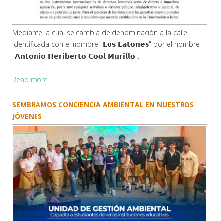
Mediante la cual se cambia de denominación a la calle
identificada con el nombre "𝗟𝗼𝘀 𝗟𝗮𝘁𝗼𝗻𝗲𝘀" por el nombre
"𝗔𝗻𝘁𝗼𝗻𝗶𝗼 𝗛𝗲𝗿𝗶𝗯𝗲𝗿𝘁𝗼 𝗖𝗼𝗼𝗹 𝗠𝘂𝗿𝗶𝗹𝗹𝗼".
Read more
SEMBRAMOS CONCIENCIA AMBIENTAL EN NUESTROS
JÓVENES