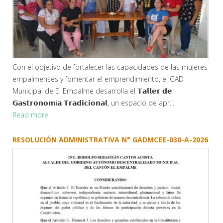
Con el objetivo de fortalecer las capacidades de las mujeres
empalmenses y fomentar el emprendimiento, el GAD
Municipal de El Empalme desarrolla el 𝗧𝗮𝗹𝗹𝗲𝗿 𝗱𝗲
𝗚𝗮𝘀𝘁𝗿𝗼𝗻𝗼𝗺í𝗮 𝗧𝗿𝗮𝗱𝗶𝗰𝗶𝗼𝗻𝗮𝗹, un espacio de apr...
Read more
RESOLUCIÓN ADMINISTRATIVA N° GADMCEE-030-A-2026