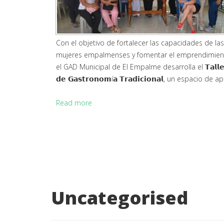
Con el objetivo de fortalecer las capacidades de las
mujeres empalmenses y fomentar el emprendimien
el GAD Municipal de El Empalme desarrolla el 𝗧𝗮𝗹𝗹𝗲
𝗱𝗲 𝗚𝗮𝘀𝘁𝗿𝗼𝗻𝗼𝗺í𝗮 𝗧𝗿𝗮𝗱𝗶𝗰𝗶𝗼𝗻𝗮𝗹, un espacio de apr
Read more
Uncategorised