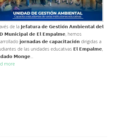
vés de la 𝗝𝗲𝗳𝗮𝘁𝘂𝗿𝗮 𝗱𝗲 𝗚𝗲𝘀𝘁𝗶𝗼́𝗻 𝗔𝗺𝗯𝗶𝗲𝗻𝘁𝗮𝗹 𝗱𝗲𝗹
𝗗 𝗠𝘂𝗻𝗶𝗰𝗶𝗽𝗮𝗹 𝗱𝗲 𝗘𝗹 𝗘𝗺𝗽𝗮𝗹𝗺𝗲, hemos
rrollado 𝗷𝗼𝗿𝗻𝗮𝗱𝗮𝘀 𝗱𝗲 𝗰𝗮𝗽𝗮𝗰𝗶𝘁𝗮𝗰𝗶𝗼́𝗻 dirigidas a
udiantes de las unidades educativas 𝗘𝗹 𝗘𝗺𝗽𝗮𝗹𝗺𝗲,
𝗱𝗮𝗱𝗼 𝗠𝗼𝗻𝗴𝗲...
d more