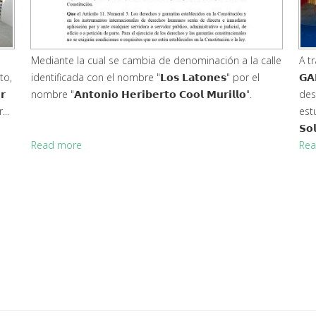
Mediante la cual se cambia de denominación a la calle
A tra
to,
identificada con el nombre "𝗟𝗼𝘀 𝗟𝗮𝘁𝗼𝗻𝗲𝘀" por el
𝗚𝗔
𝗿
nombre "𝗔𝗻𝘁𝗼𝗻𝗶𝗼 𝗛𝗲𝗿𝗶𝗯𝗲𝗿𝘁𝗼 𝗖𝗼𝗼𝗹 𝗠𝘂𝗿𝗶𝗹𝗹𝗼".
desa
...
est
𝗦𝗼
Read more
Rea