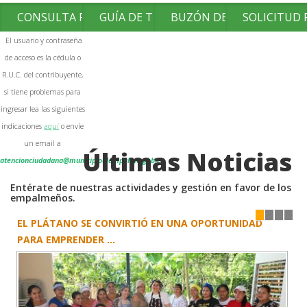
CONSULTA FACTURAS
GUÍA DE TRÁMITES
BUZÓN DE SUGERENCIAS
SOLICITUD
El usuario y contraseña
de acceso es la cédula o
R.U.C. del contribuyente,
si tiene problemas para
ingresar lea las siguientes
indicaciones
aquí
o envíe
un email a
Últimas Noticias
atencionciudadana@municipioelempalme.gob.ec
Entérate de nuestras actividades y gestión en favor de los
empalmeños.
EL PLÁTANO SE CONVIRTIÓ EN UNA OPORTUNIDAD
1
2
3
4
PARA EMPRENDER ...