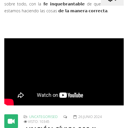
sobre todo, con la 𝗳𝗲 𝗶𝗻𝗾𝘂𝗲𝗯𝗿𝗮𝗻𝘁𝗮𝗯𝗹𝗲 de que
estamos haciendo las cosas 𝗱𝗲 𝗹𝗮 𝗺𝗮𝗻𝗲𝗿𝗮 𝗰𝗼𝗿𝗿𝗲𝗰𝘁𝗮.
UNCATEGORISED
26 JUNIO 2024
VISTO: 10345