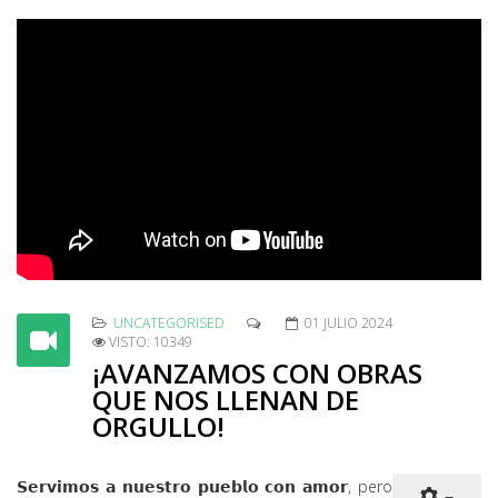
UNCATEGORISED
01 JULIO 2024
VISTO: 10349
¡AVANZAMOS CON OBRAS
QUE NOS LLENAN DE
ORGULLO!
𝗦𝗲𝗿𝘃𝗶𝗺𝗼𝘀 𝗮 𝗻𝘂𝗲𝘀𝘁𝗿𝗼 𝗽𝘂𝗲𝗯𝗹𝗼 𝗰𝗼𝗻 𝗮𝗺𝗼𝗿, pero