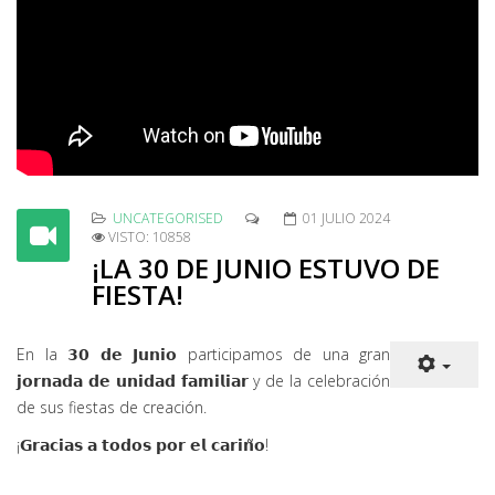
UNCATEGORISED
01 JULIO 2024
VISTO: 10858
¡LA 30 DE JUNIO ESTUVO DE
FIESTA!
En la 𝟯𝟬 𝗱𝗲 𝗝𝘂𝗻𝗶𝗼 participamos de una gran
𝗷𝗼𝗿𝗻𝗮𝗱𝗮 𝗱𝗲 𝘂𝗻𝗶𝗱𝗮𝗱 𝗳𝗮𝗺𝗶𝗹𝗶𝗮𝗿 y de la celebración
de sus fiestas de creación.
¡𝗚𝗿𝗮𝗰𝗶𝗮𝘀 𝗮 𝘁𝗼𝗱𝗼𝘀 𝗽𝗼𝗿 𝗲𝗹 𝗰𝗮𝗿𝗶𝗻̃𝗼!