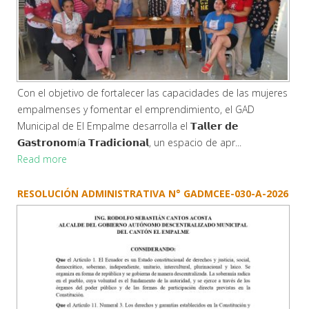
Con el objetivo de fortalecer las capacidades de las mujeres
empalmenses y fomentar el emprendimiento, el GAD
Municipal de El Empalme desarrolla el 𝗧𝗮𝗹𝗹𝗲𝗿 𝗱𝗲
𝗚𝗮𝘀𝘁𝗿𝗼𝗻𝗼𝗺í𝗮 𝗧𝗿𝗮𝗱𝗶𝗰𝗶𝗼𝗻𝗮𝗹, un espacio de apr...
Read more
RESOLUCIÓN ADMINISTRATIVA N° GADMCEE-030-A-2026