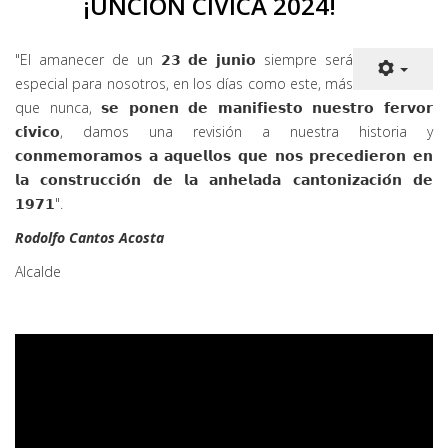
¡UNCIÓN CÍVICA 2024!
"El amanecer de un 𝟮𝟯 𝗱𝗲 𝗷𝘂𝗻𝗶𝗼 siempre será
especial para nosotros, en los días como este, más
que nunca, 𝘀𝗲 𝗽𝗼𝗻𝗲𝗻 𝗱𝗲 𝗺𝗮𝗻𝗶𝗳𝗶𝗲𝘀𝘁𝗼 𝗻𝘂𝗲𝘀𝘁𝗿𝗼 𝗳𝗲𝗿𝘃𝗼𝗿
𝗰𝗶́𝘃𝗶𝗰𝗼, damos una revisión a nuestra historia y
𝗰𝗼𝗻𝗺𝗲𝗺𝗼𝗿𝗮𝗺𝗼𝘀 𝗮 𝗮𝗾𝘂𝗲𝗹𝗹𝗼𝘀 𝗾𝘂𝗲 𝗻𝗼𝘀 𝗽𝗿𝗲𝗰𝗲𝗱𝗶𝗲𝗿𝗼𝗻 𝗲𝗻
𝗹𝗮 𝗰𝗼𝗻𝘀𝘁𝗿𝘂𝗰𝗰𝗶𝗼́𝗻 𝗱𝗲 𝗹𝗮 𝗮𝗻𝗵𝗲𝗹𝗮𝗱𝗮 𝗰𝗮𝗻𝘁𝗼𝗻𝗶𝘇𝗮𝗰𝗶𝗼́𝗻 𝗱𝗲
𝟭𝟵𝟳𝟭".
Rodolfo Cantos Acosta
Alcalde