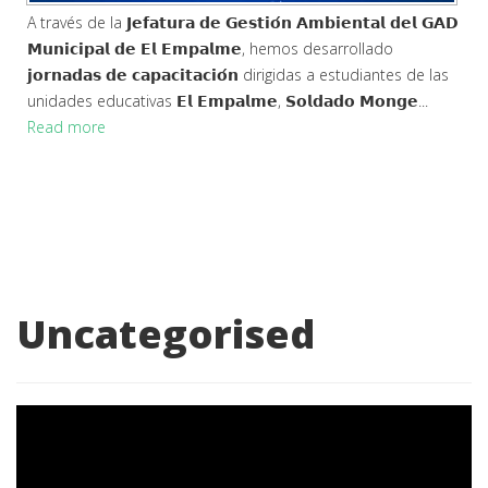
A través de la 𝗝𝗲𝗳𝗮𝘁𝘂𝗿𝗮 𝗱𝗲 𝗚𝗲𝘀𝘁𝗶𝗼́𝗻 𝗔𝗺𝗯𝗶𝗲𝗻𝘁𝗮𝗹 𝗱𝗲𝗹 𝗚𝗔𝗗
𝗠𝘂𝗻𝗶𝗰𝗶𝗽𝗮𝗹 𝗱𝗲 𝗘𝗹 𝗘𝗺𝗽𝗮𝗹𝗺𝗲, hemos desarrollado
𝗷𝗼𝗿𝗻𝗮𝗱𝗮𝘀 𝗱𝗲 𝗰𝗮𝗽𝗮𝗰𝗶𝘁𝗮𝗰𝗶𝗼́𝗻 dirigidas a estudiantes de las
unidades educativas 𝗘𝗹 𝗘𝗺𝗽𝗮𝗹𝗺𝗲, 𝗦𝗼𝗹𝗱𝗮𝗱𝗼 𝗠𝗼𝗻𝗴𝗲...
Read more
Uncategorised