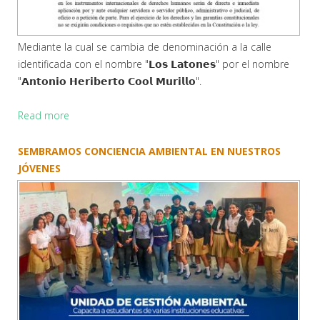
Mediante la cual se cambia de denominación a la calle
identificada con el nombre "𝗟𝗼𝘀 𝗟𝗮𝘁𝗼𝗻𝗲𝘀" por el nombre
"𝗔𝗻𝘁𝗼𝗻𝗶𝗼 𝗛𝗲𝗿𝗶𝗯𝗲𝗿𝘁𝗼 𝗖𝗼𝗼𝗹 𝗠𝘂𝗿𝗶𝗹𝗹𝗼".
Read more
SEMBRAMOS CONCIENCIA AMBIENTAL EN NUESTROS
JÓVENES