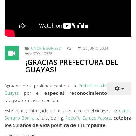
UNCATEGORISED
26 JUNIO 2024
VISTO: 10378
¡GRACIAS PREFECTURA DEL
GUAYAS!
Agradecemos profundamente a la
Prefectura del
Guayas
por el 𝗲𝘀𝗽𝗲𝗰𝗶𝗮𝗹 𝗿𝗲𝗰𝗼𝗻𝗼𝗰𝗶𝗺𝗶𝗲𝗻𝘁𝗼
otorgado a nuestro cantón.
Este honor, entregado por el viceprefecto del Guayas, Ing.
Carlos
Serrano Bonilla
, al alcalde Ing.
Rodolfo Cantos Acosta
, 𝗰𝗲𝗹𝗲𝗯𝗿𝗮
𝗹𝗼𝘀 𝟱𝟯 𝗮𝗻̃𝗼𝘀 𝗱𝗲 𝘃𝗶𝗱𝗮 𝗽𝗼𝗹𝗶́𝘁𝗶𝗰𝗮 𝗱𝗲 𝗘𝗹 𝗘𝗺𝗽𝗮𝗹𝗺𝗲.
¡Infinitas gracias!