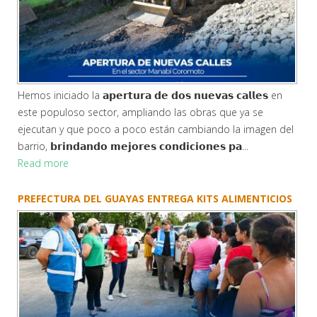
Hemos iniciado la 𝗮𝗽𝗲𝗿𝘁𝘂𝗿𝗮 𝗱𝗲 𝗱𝗼𝘀 𝗻𝘂𝗲𝘃𝗮𝘀 𝗰𝗮𝗹𝗹𝗲𝘀 en
este populoso sector, ampliando las obras que ya se
ejecutan y que poco a poco están cambiando la imagen del
barrio, 𝗯𝗿𝗶𝗻𝗱𝗮𝗻𝗱𝗼 𝗺𝗲𝗷𝗼𝗿𝗲𝘀 𝗰𝗼𝗻𝗱𝗶𝗰𝗶𝗼𝗻𝗲𝘀 𝗽𝗮...
Read more
PREFECTURA DEL GUAYAS ENTREGA KITS ALIMENTICIOS