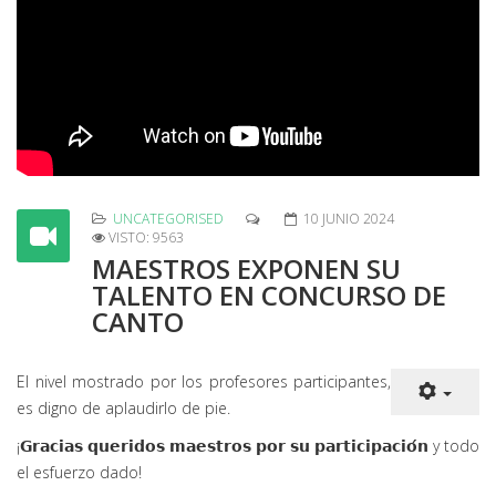
UNCATEGORISED
10 JUNIO 2024
VISTO: 9563
MAESTROS EXPONEN SU
TALENTO EN CONCURSO DE
CANTO
El nivel mostrado por los profesores participantes,
es digno de aplaudirlo de pie.
¡𝗚𝗿𝗮𝗰𝗶𝗮𝘀 𝗾𝘂𝗲𝗿𝗶𝗱𝗼𝘀 𝗺𝗮𝗲𝘀𝘁𝗿𝗼𝘀 𝗽𝗼𝗿 𝘀𝘂 𝗽𝗮𝗿𝘁𝗶𝗰𝗶𝗽𝗮𝗰𝗶𝗼́𝗻 y todo
el esfuerzo dado!