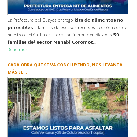
La Prefectura del Guayas entregó 𝗸𝗶𝘁𝘀 𝗱𝗲 𝗮𝗹𝗶𝗺𝗲𝗻𝘁𝗼𝘀 𝗻𝗼
𝗽𝗲𝗿𝗲𝗰𝗶𝗯𝗹𝗲𝘀 a familias de escasos recursos económicos de
nuestro cantón. En esta ocasión fueron beneficiadas 𝟱𝟬
𝗳𝗮𝗺𝗶𝗹𝗶𝗮𝘀 𝗱𝗲𝗹 𝘀𝗲𝗰𝘁𝗼𝗿 𝗠𝗮𝗻𝗮𝗯𝗶́ 𝗖𝗼𝗿𝗼𝗺𝗼𝘁...
Read more
CADA OBRA QUE SE VA CONCLUYENDO, NOS LEVANTA
MÁS EL...