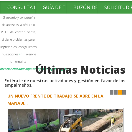
CONSULTA FACTURAS
GUÍA DE TRÁMITES
BUZÓN DE SUGERENCIAS
SOLICITUD
El usuario y contraseña
de acceso es la cédula o
R.U.C. del contribuyente,
si tiene problemas para
ingresar lea las siguientes
indicaciones
aquí
o envíe
un email a
Últimas Noticias
atencionciudadana@municipioelempalme.gob.ec
Entérate de nuestras actividades y gestión en favor de los
empalmeños.
UN NUEVO FRENTE DE TRABAJO SE ABRE EN LA
1
2
3
4
MANABÍ...