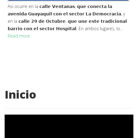
Así ocurre en la 𝗰𝗮𝗹𝗹𝗲 𝗩𝗲𝗻𝘁𝗮𝗻𝗮𝘀, 𝗾𝘂𝗲 𝗰𝗼𝗻𝗲𝗰𝘁𝗮 𝗹𝗮
𝗮𝘃𝗲𝗻𝗶𝗱𝗮 𝗚𝘂𝗮𝘆𝗮𝗾𝘂𝗶𝗹 𝗰𝗼𝗻 𝗲𝗹 𝘀𝗲𝗰𝘁𝗼𝗿 𝗟𝗮 𝗗𝗲𝗺𝗼𝗰𝗿𝗮𝗰𝗶𝗮, y
en la 𝗰𝗮𝗹𝗹𝗲 𝟮𝟵 𝗱𝗲 𝗢𝗰𝘁𝘂𝗯𝗿𝗲, 𝗾𝘂𝗲 𝘂𝗻𝗲 𝗲𝘀𝘁𝗲 𝘁𝗿𝗮𝗱𝗶𝗰𝗶𝗼𝗻𝗮𝗹
𝗯𝗮𝗿𝗿𝗶𝗼 𝗰𝗼𝗻 𝗲𝗹 𝘀𝗲𝗰𝘁𝗼𝗿 𝗛𝗼𝘀𝗽𝗶𝘁𝗮𝗹. En ambos lugares, lo...
Read more
Inicio