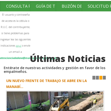
CONSULTA FACTURAS
GUÍA DE TRÁMITES
BUZÓN DE SUGERENCIAS
SOLICITUD
El usuario y contraseña
de acceso es la cédula o
R.U.C. del contribuyente,
si tiene problemas para
ingresar lea las siguientes
indicaciones
aquí
o envíe
un email a
Últimas Noticias
atencionciudadana@municipioelempalme.gob.ec
Entérate de nuestras actividades y gestión en favor de los
empalmeños.
UN NUEVO FRENTE DE TRABAJO SE ABRE EN LA
1
2
3
4
MANABÍ...