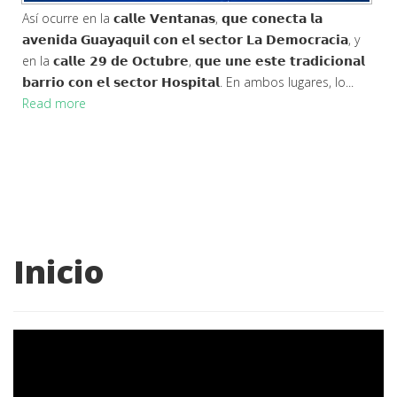
Así ocurre en la 𝗰𝗮𝗹𝗹𝗲 𝗩𝗲𝗻𝘁𝗮𝗻𝗮𝘀, 𝗾𝘂𝗲 𝗰𝗼𝗻𝗲𝗰𝘁𝗮 𝗹𝗮
𝗮𝘃𝗲𝗻𝗶𝗱𝗮 𝗚𝘂𝗮𝘆𝗮𝗾𝘂𝗶𝗹 𝗰𝗼𝗻 𝗲𝗹 𝘀𝗲𝗰𝘁𝗼𝗿 𝗟𝗮 𝗗𝗲𝗺𝗼𝗰𝗿𝗮𝗰𝗶𝗮, y
en la 𝗰𝗮𝗹𝗹𝗲 𝟮𝟵 𝗱𝗲 𝗢𝗰𝘁𝘂𝗯𝗿𝗲, 𝗾𝘂𝗲 𝘂𝗻𝗲 𝗲𝘀𝘁𝗲 𝘁𝗿𝗮𝗱𝗶𝗰𝗶𝗼𝗻𝗮𝗹
𝗯𝗮𝗿𝗿𝗶𝗼 𝗰𝗼𝗻 𝗲𝗹 𝘀𝗲𝗰𝘁𝗼𝗿 𝗛𝗼𝘀𝗽𝗶𝘁𝗮𝗹. En ambos lugares, lo...
Read more
Inicio