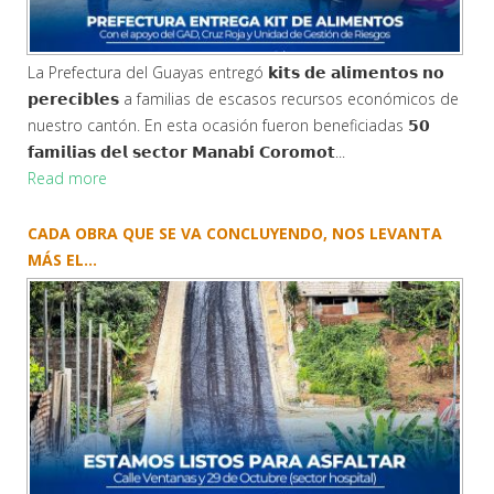
La Prefectura del Guayas entregó 𝗸𝗶𝘁𝘀 𝗱𝗲 𝗮𝗹𝗶𝗺𝗲𝗻𝘁𝗼𝘀 𝗻𝗼
𝗽𝗲𝗿𝗲𝗰𝗶𝗯𝗹𝗲𝘀 a familias de escasos recursos económicos de
nuestro cantón. En esta ocasión fueron beneficiadas 𝟱𝟬
𝗳𝗮𝗺𝗶𝗹𝗶𝗮𝘀 𝗱𝗲𝗹 𝘀𝗲𝗰𝘁𝗼𝗿 𝗠𝗮𝗻𝗮𝗯𝗶́ 𝗖𝗼𝗿𝗼𝗺𝗼𝘁...
Read more
CADA OBRA QUE SE VA CONCLUYENDO, NOS LEVANTA
MÁS EL...