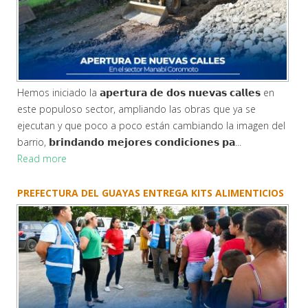
Hemos iniciado la 𝗮𝗽𝗲𝗿𝘁𝘂𝗿𝗮 𝗱𝗲 𝗱𝗼𝘀 𝗻𝘂𝗲𝘃𝗮𝘀 𝗰𝗮𝗹𝗹𝗲𝘀 en
este populoso sector, ampliando las obras que ya se
ejecutan y que poco a poco están cambiando la imagen del
barrio, 𝗯𝗿𝗶𝗻𝗱𝗮𝗻𝗱𝗼 𝗺𝗲𝗷𝗼𝗿𝗲𝘀 𝗰𝗼𝗻𝗱𝗶𝗰𝗶𝗼𝗻𝗲𝘀 𝗽𝗮...
Read more
PREFECTURA DEL GUAYAS ENTREGA KITS ALIMENTICIOS