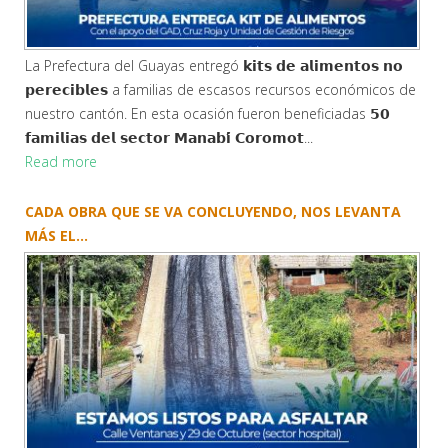
La Prefectura del Guayas entregó 𝗸𝗶𝘁𝘀 𝗱𝗲 𝗮𝗹𝗶𝗺𝗲𝗻𝘁𝗼𝘀 𝗻𝗼
𝗽𝗲𝗿𝗲𝗰𝗶𝗯𝗹𝗲𝘀 a familias de escasos recursos económicos de
nuestro cantón. En esta ocasión fueron beneficiadas 𝟱𝟬
𝗳𝗮𝗺𝗶𝗹𝗶𝗮𝘀 𝗱𝗲𝗹 𝘀𝗲𝗰𝘁𝗼𝗿 𝗠𝗮𝗻𝗮𝗯𝗶́ 𝗖𝗼𝗿𝗼𝗺𝗼𝘁...
Read more
CADA OBRA QUE SE VA CONCLUYENDO, NOS LEVANTA
MÁS EL...