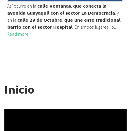
Así ocurre en la 𝗰𝗮𝗹𝗹𝗲 𝗩𝗲𝗻𝘁𝗮𝗻𝗮𝘀, 𝗾𝘂𝗲 𝗰𝗼𝗻𝗲𝗰𝘁𝗮 𝗹𝗮
𝗮𝘃𝗲𝗻𝗶𝗱𝗮 𝗚𝘂𝗮𝘆𝗮𝗾𝘂𝗶𝗹 𝗰𝗼𝗻 𝗲𝗹 𝘀𝗲𝗰𝘁𝗼𝗿 𝗟𝗮 𝗗𝗲𝗺𝗼𝗰𝗿𝗮𝗰𝗶𝗮, y
en la 𝗰𝗮𝗹𝗹𝗲 𝟮𝟵 𝗱𝗲 𝗢𝗰𝘁𝘂𝗯𝗿𝗲, 𝗾𝘂𝗲 𝘂𝗻𝗲 𝗲𝘀𝘁𝗲 𝘁𝗿𝗮𝗱𝗶𝗰𝗶𝗼𝗻𝗮𝗹
𝗯𝗮𝗿𝗿𝗶𝗼 𝗰𝗼𝗻 𝗲𝗹 𝘀𝗲𝗰𝘁𝗼𝗿 𝗛𝗼𝘀𝗽𝗶𝘁𝗮𝗹. En ambos lugares, lo...
Read more
Inicio