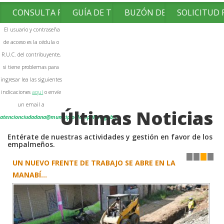
CONSULTA FACTURAS
GUÍA DE TRÁMITES
BUZÓN DE SUGERENCIAS
SOLICITUD
El usuario y contraseña
de acceso es la cédula o
R.U.C. del contribuyente,
si tiene problemas para
ingresar lea las siguientes
indicaciones
aquí
o envíe
un email a
Últimas Noticias
atencionciudadana@municipioelempalme.gob.ec
Entérate de nuestras actividades y gestión en favor de los
empalmeños.
UN NUEVO FRENTE DE TRABAJO SE ABRE EN LA
1
2
3
4
MANABÍ...