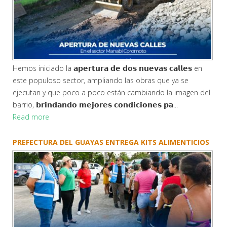
Hemos iniciado la 𝗮𝗽𝗲𝗿𝘁𝘂𝗿𝗮 𝗱𝗲 𝗱𝗼𝘀 𝗻𝘂𝗲𝘃𝗮𝘀 𝗰𝗮𝗹𝗹𝗲𝘀 en
este populoso sector, ampliando las obras que ya se
ejecutan y que poco a poco están cambiando la imagen del
barrio, 𝗯𝗿𝗶𝗻𝗱𝗮𝗻𝗱𝗼 𝗺𝗲𝗷𝗼𝗿𝗲𝘀 𝗰𝗼𝗻𝗱𝗶𝗰𝗶𝗼𝗻𝗲𝘀 𝗽𝗮...
Read more
PREFECTURA DEL GUAYAS ENTREGA KITS ALIMENTICIOS