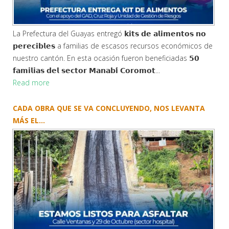
La Prefectura del Guayas entregó 𝗸𝗶𝘁𝘀 𝗱𝗲 𝗮𝗹𝗶𝗺𝗲𝗻𝘁𝗼𝘀 𝗻𝗼
𝗽𝗲𝗿𝗲𝗰𝗶𝗯𝗹𝗲𝘀 a familias de escasos recursos económicos de
nuestro cantón. En esta ocasión fueron beneficiadas 𝟱𝟬
𝗳𝗮𝗺𝗶𝗹𝗶𝗮𝘀 𝗱𝗲𝗹 𝘀𝗲𝗰𝘁𝗼𝗿 𝗠𝗮𝗻𝗮𝗯𝗶́ 𝗖𝗼𝗿𝗼𝗺𝗼𝘁...
Read more
CADA OBRA QUE SE VA CONCLUYENDO, NOS LEVANTA
MÁS EL...