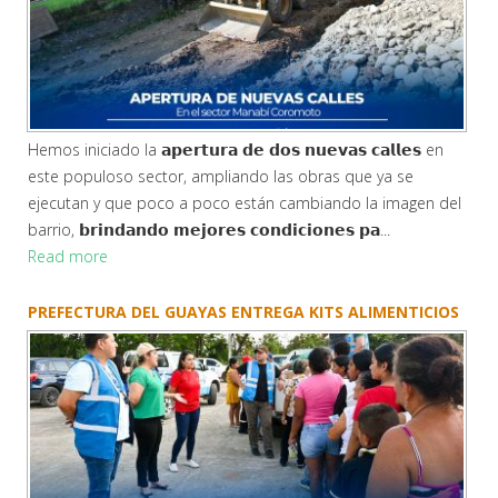
Hemos iniciado la 𝗮𝗽𝗲𝗿𝘁𝘂𝗿𝗮 𝗱𝗲 𝗱𝗼𝘀 𝗻𝘂𝗲𝘃𝗮𝘀 𝗰𝗮𝗹𝗹𝗲𝘀 en
este populoso sector, ampliando las obras que ya se
ejecutan y que poco a poco están cambiando la imagen del
barrio, 𝗯𝗿𝗶𝗻𝗱𝗮𝗻𝗱𝗼 𝗺𝗲𝗷𝗼𝗿𝗲𝘀 𝗰𝗼𝗻𝗱𝗶𝗰𝗶𝗼𝗻𝗲𝘀 𝗽𝗮...
Read more
PREFECTURA DEL GUAYAS ENTREGA KITS ALIMENTICIOS