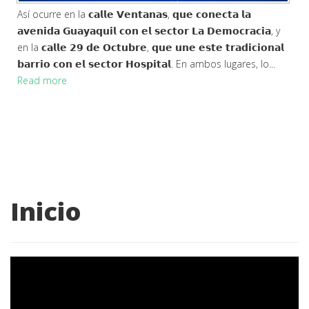
Así ocurre en la 𝗰𝗮𝗹𝗹𝗲 𝗩𝗲𝗻𝘁𝗮𝗻𝗮𝘀, 𝗾𝘂𝗲 𝗰𝗼𝗻𝗲𝗰𝘁𝗮 𝗹𝗮
𝗮𝘃𝗲𝗻𝗶𝗱𝗮 𝗚𝘂𝗮𝘆𝗮𝗾𝘂𝗶𝗹 𝗰𝗼𝗻 𝗲𝗹 𝘀𝗲𝗰𝘁𝗼𝗿 𝗟𝗮 𝗗𝗲𝗺𝗼𝗰𝗿𝗮𝗰𝗶𝗮, y
en la 𝗰𝗮𝗹𝗹𝗲 𝟮𝟵 𝗱𝗲 𝗢𝗰𝘁𝘂𝗯𝗿𝗲, 𝗾𝘂𝗲 𝘂𝗻𝗲 𝗲𝘀𝘁𝗲 𝘁𝗿𝗮𝗱𝗶𝗰𝗶𝗼𝗻𝗮𝗹
𝗯𝗮𝗿𝗿𝗶𝗼 𝗰𝗼𝗻 𝗲𝗹 𝘀𝗲𝗰𝘁𝗼𝗿 𝗛𝗼𝘀𝗽𝗶𝘁𝗮𝗹. En ambos lugares, lo...
Read more
Inicio