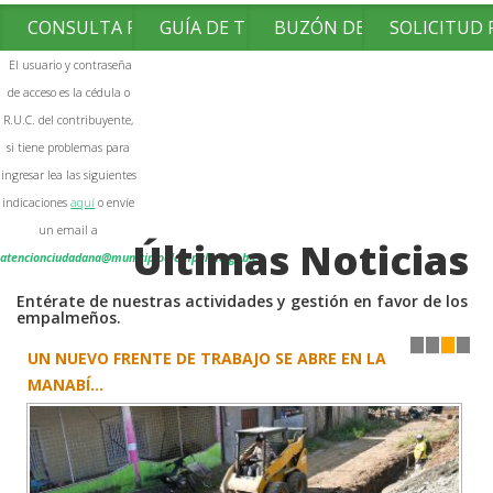
CONSULTA FACTURAS
GUÍA DE TRÁMITES
BUZÓN DE SUGERENCIAS
SOLICITUD
El usuario y contraseña
de acceso es la cédula o
R.U.C. del contribuyente,
si tiene problemas para
ingresar lea las siguientes
indicaciones
aquí
o envíe
un email a
Últimas Noticias
atencionciudadana@municipioelempalme.gob.ec
Entérate de nuestras actividades y gestión en favor de los
empalmeños.
UN NUEVO FRENTE DE TRABAJO SE ABRE EN LA
1
2
3
4
MANABÍ...