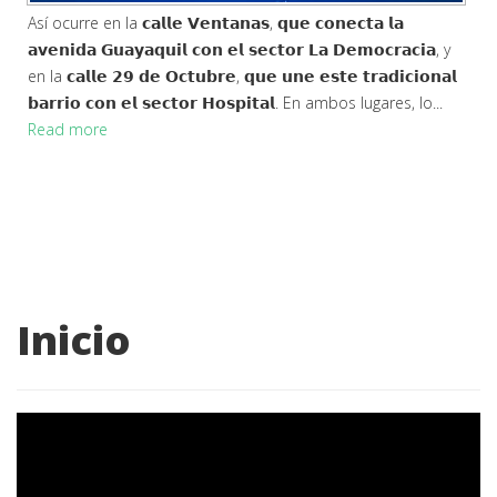
Así ocurre en la 𝗰𝗮𝗹𝗹𝗲 𝗩𝗲𝗻𝘁𝗮𝗻𝗮𝘀, 𝗾𝘂𝗲 𝗰𝗼𝗻𝗲𝗰𝘁𝗮 𝗹𝗮
𝗮𝘃𝗲𝗻𝗶𝗱𝗮 𝗚𝘂𝗮𝘆𝗮𝗾𝘂𝗶𝗹 𝗰𝗼𝗻 𝗲𝗹 𝘀𝗲𝗰𝘁𝗼𝗿 𝗟𝗮 𝗗𝗲𝗺𝗼𝗰𝗿𝗮𝗰𝗶𝗮, y
en la 𝗰𝗮𝗹𝗹𝗲 𝟮𝟵 𝗱𝗲 𝗢𝗰𝘁𝘂𝗯𝗿𝗲, 𝗾𝘂𝗲 𝘂𝗻𝗲 𝗲𝘀𝘁𝗲 𝘁𝗿𝗮𝗱𝗶𝗰𝗶𝗼𝗻𝗮𝗹
𝗯𝗮𝗿𝗿𝗶𝗼 𝗰𝗼𝗻 𝗲𝗹 𝘀𝗲𝗰𝘁𝗼𝗿 𝗛𝗼𝘀𝗽𝗶𝘁𝗮𝗹. En ambos lugares, lo...
Read more
Inicio