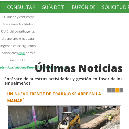
CONSULTA FACTURAS
GUÍA DE TRÁMITES
BUZÓN DE SUGERENCIAS
SOLICITUD
El usuario y contraseña
de acceso es la cédula o
R.U.C. del contribuyente,
si tiene problemas para
ingresar lea las siguientes
indicaciones
aquí
o envíe
un email a
Últimas Noticias
atencionciudadana@municipioelempalme.gob.ec
Entérate de nuestras actividades y gestión en favor de los
empalmeños.
UN NUEVO FRENTE DE TRABAJO SE ABRE EN LA
1
2
3
4
MANABÍ...