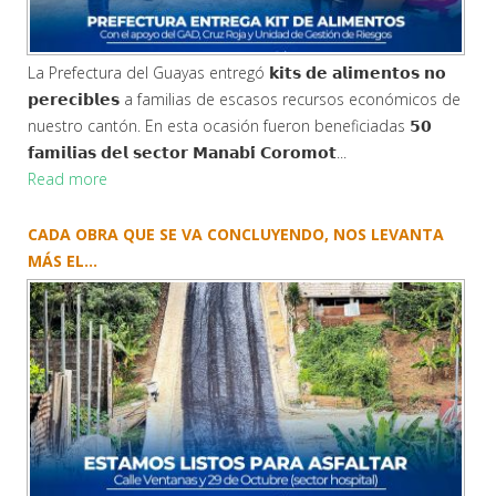
La Prefectura del Guayas entregó 𝗸𝗶𝘁𝘀 𝗱𝗲 𝗮𝗹𝗶𝗺𝗲𝗻𝘁𝗼𝘀 𝗻𝗼
𝗽𝗲𝗿𝗲𝗰𝗶𝗯𝗹𝗲𝘀 a familias de escasos recursos económicos de
nuestro cantón. En esta ocasión fueron beneficiadas 𝟱𝟬
𝗳𝗮𝗺𝗶𝗹𝗶𝗮𝘀 𝗱𝗲𝗹 𝘀𝗲𝗰𝘁𝗼𝗿 𝗠𝗮𝗻𝗮𝗯𝗶́ 𝗖𝗼𝗿𝗼𝗺𝗼𝘁...
Read more
CADA OBRA QUE SE VA CONCLUYENDO, NOS LEVANTA
MÁS EL...