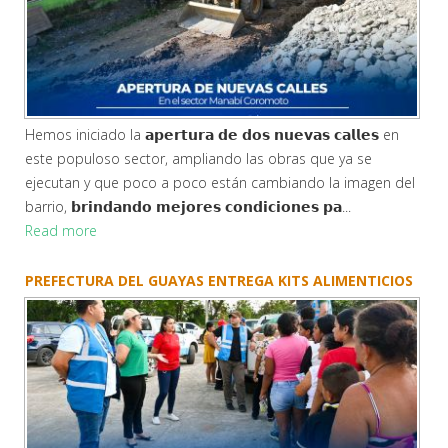
Hemos iniciado la 𝗮𝗽𝗲𝗿𝘁𝘂𝗿𝗮 𝗱𝗲 𝗱𝗼𝘀 𝗻𝘂𝗲𝘃𝗮𝘀 𝗰𝗮𝗹𝗹𝗲𝘀 en
este populoso sector, ampliando las obras que ya se
ejecutan y que poco a poco están cambiando la imagen del
barrio, 𝗯𝗿𝗶𝗻𝗱𝗮𝗻𝗱𝗼 𝗺𝗲𝗷𝗼𝗿𝗲𝘀 𝗰𝗼𝗻𝗱𝗶𝗰𝗶𝗼𝗻𝗲𝘀 𝗽𝗮...
Read more
PREFECTURA DEL GUAYAS ENTREGA KITS ALIMENTICIOS