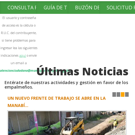
CONSULTA FACTURAS
GUÍA DE TRÁMITES
BUZÓN DE SUGERENCIAS
SOLICITUD
El usuario y contraseña
de acceso es la cédula o
R.U.C. del contribuyente,
si tiene problemas para
ingresar lea las siguientes
indicaciones
aquí
o envíe
un email a
Últimas Noticias
atencionciudadana@municipioelempalme.gob.ec
Entérate de nuestras actividades y gestión en favor de los
empalmeños.
UN NUEVO FRENTE DE TRABAJO SE ABRE EN LA
1
2
3
4
MANABÍ...