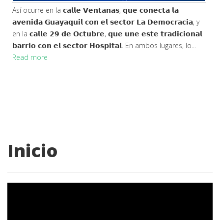
Así ocurre en la 𝗰𝗮𝗹𝗹𝗲 𝗩𝗲𝗻𝘁𝗮𝗻𝗮𝘀, 𝗾𝘂𝗲 𝗰𝗼𝗻𝗲𝗰𝘁𝗮 𝗹𝗮
𝗮𝘃𝗲𝗻𝗶𝗱𝗮 𝗚𝘂𝗮𝘆𝗮𝗾𝘂𝗶𝗹 𝗰𝗼𝗻 𝗲𝗹 𝘀𝗲𝗰𝘁𝗼𝗿 𝗟𝗮 𝗗𝗲𝗺𝗼𝗰𝗿𝗮𝗰𝗶𝗮, y
en la 𝗰𝗮𝗹𝗹𝗲 𝟮𝟵 𝗱𝗲 𝗢𝗰𝘁𝘂𝗯𝗿𝗲, 𝗾𝘂𝗲 𝘂𝗻𝗲 𝗲𝘀𝘁𝗲 𝘁𝗿𝗮𝗱𝗶𝗰𝗶𝗼𝗻𝗮𝗹
𝗯𝗮𝗿𝗿𝗶𝗼 𝗰𝗼𝗻 𝗲𝗹 𝘀𝗲𝗰𝘁𝗼𝗿 𝗛𝗼𝘀𝗽𝗶𝘁𝗮𝗹. En ambos lugares, lo...
Read more
Inicio