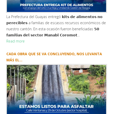
La Prefectura del Guayas entregó 𝗸𝗶𝘁𝘀 𝗱𝗲 𝗮𝗹𝗶𝗺𝗲𝗻𝘁𝗼𝘀 𝗻𝗼
𝗽𝗲𝗿𝗲𝗰𝗶𝗯𝗹𝗲𝘀 a familias de escasos recursos económicos de
nuestro cantón. En esta ocasión fueron beneficiadas 𝟱𝟬
𝗳𝗮𝗺𝗶𝗹𝗶𝗮𝘀 𝗱𝗲𝗹 𝘀𝗲𝗰𝘁𝗼𝗿 𝗠𝗮𝗻𝗮𝗯𝗶́ 𝗖𝗼𝗿𝗼𝗺𝗼𝘁...
Read more
CADA OBRA QUE SE VA CONCLUYENDO, NOS LEVANTA
MÁS EL...