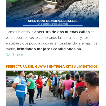
Hemos iniciado la 𝗮𝗽𝗲𝗿𝘁𝘂𝗿𝗮 𝗱𝗲 𝗱𝗼𝘀 𝗻𝘂𝗲𝘃𝗮𝘀 𝗰𝗮𝗹𝗹𝗲𝘀 en
este populoso sector, ampliando las obras que ya se
ejecutan y que poco a poco están cambiando la imagen del
barrio, 𝗯𝗿𝗶𝗻𝗱𝗮𝗻𝗱𝗼 𝗺𝗲𝗷𝗼𝗿𝗲𝘀 𝗰𝗼𝗻𝗱𝗶𝗰𝗶𝗼𝗻𝗲𝘀 𝗽𝗮...
Read more
PREFECTURA DEL GUAYAS ENTREGA KITS ALIMENTICIOS