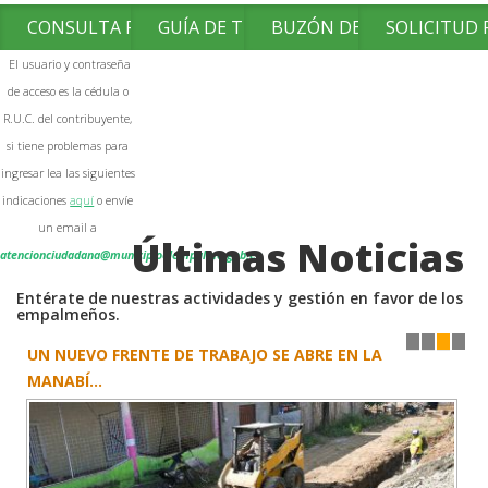
CONSULTA FACTURAS
GUÍA DE TRÁMITES
BUZÓN DE SUGERENCIAS
SOLICITUD
El usuario y contraseña
de acceso es la cédula o
R.U.C. del contribuyente,
si tiene problemas para
ingresar lea las siguientes
indicaciones
aquí
o envíe
un email a
Últimas Noticias
atencionciudadana@municipioelempalme.gob.ec
Entérate de nuestras actividades y gestión en favor de los
empalmeños.
UN NUEVO FRENTE DE TRABAJO SE ABRE EN LA
1
2
3
4
MANABÍ...