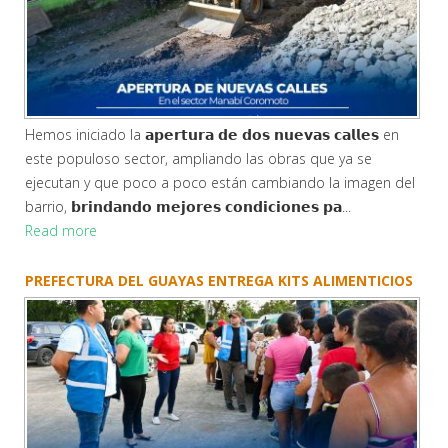
Hemos iniciado la 𝗮𝗽𝗲𝗿𝘁𝘂𝗿𝗮 𝗱𝗲 𝗱𝗼𝘀 𝗻𝘂𝗲𝘃𝗮𝘀 𝗰𝗮𝗹𝗹𝗲𝘀 en
este populoso sector, ampliando las obras que ya se
ejecutan y que poco a poco están cambiando la imagen del
barrio, 𝗯𝗿𝗶𝗻𝗱𝗮𝗻𝗱𝗼 𝗺𝗲𝗷𝗼𝗿𝗲𝘀 𝗰𝗼𝗻𝗱𝗶𝗰𝗶𝗼𝗻𝗲𝘀 𝗽𝗮...
Read more
PREFECTURA DEL GUAYAS ENTREGA KITS ALIMENTICIOS