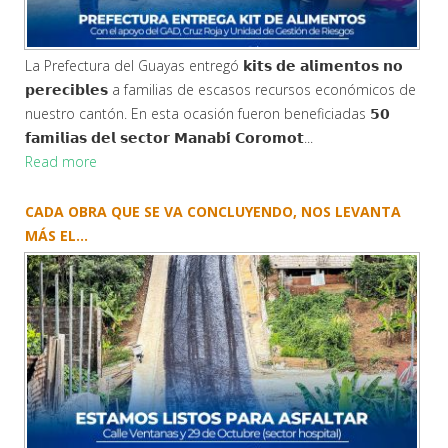
La Prefectura del Guayas entregó 𝗸𝗶𝘁𝘀 𝗱𝗲 𝗮𝗹𝗶𝗺𝗲𝗻𝘁𝗼𝘀 𝗻𝗼
𝗽𝗲𝗿𝗲𝗰𝗶𝗯𝗹𝗲𝘀 a familias de escasos recursos económicos de
nuestro cantón. En esta ocasión fueron beneficiadas 𝟱𝟬
𝗳𝗮𝗺𝗶𝗹𝗶𝗮𝘀 𝗱𝗲𝗹 𝘀𝗲𝗰𝘁𝗼𝗿 𝗠𝗮𝗻𝗮𝗯𝗶́ 𝗖𝗼𝗿𝗼𝗺𝗼𝘁...
Read more
CADA OBRA QUE SE VA CONCLUYENDO, NOS LEVANTA
MÁS EL...