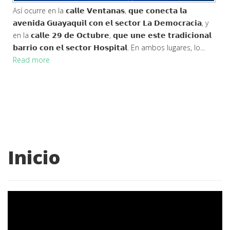
Así ocurre en la 𝗰𝗮𝗹𝗹𝗲 𝗩𝗲𝗻𝘁𝗮𝗻𝗮𝘀, 𝗾𝘂𝗲 𝗰𝗼𝗻𝗲𝗰𝘁𝗮 𝗹𝗮
𝗮𝘃𝗲𝗻𝗶𝗱𝗮 𝗚𝘂𝗮𝘆𝗮𝗾𝘂𝗶𝗹 𝗰𝗼𝗻 𝗲𝗹 𝘀𝗲𝗰𝘁𝗼𝗿 𝗟𝗮 𝗗𝗲𝗺𝗼𝗰𝗿𝗮𝗰𝗶𝗮, y
en la 𝗰𝗮𝗹𝗹𝗲 𝟮𝟵 𝗱𝗲 𝗢𝗰𝘁𝘂𝗯𝗿𝗲, 𝗾𝘂𝗲 𝘂𝗻𝗲 𝗲𝘀𝘁𝗲 𝘁𝗿𝗮𝗱𝗶𝗰𝗶𝗼𝗻𝗮𝗹
𝗯𝗮𝗿𝗿𝗶𝗼 𝗰𝗼𝗻 𝗲𝗹 𝘀𝗲𝗰𝘁𝗼𝗿 𝗛𝗼𝘀𝗽𝗶𝘁𝗮𝗹. En ambos lugares, lo...
Read more
Inicio