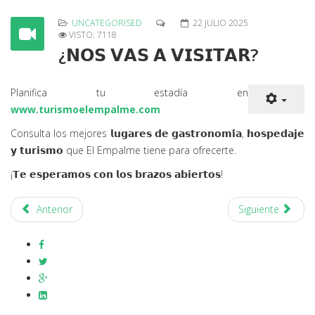
UNCATEGORISED
22 JULIO 2025
VISTO: 7118
¿𝗡𝗢𝗦 𝗩𝗔𝗦 𝗔 𝗩𝗜𝗦𝗜𝗧𝗔𝗥?
Planifica tu estadía en
www.turismoelempalme.com
Consulta los mejores 𝗹𝘂𝗴𝗮𝗿𝗲𝘀 𝗱𝗲 𝗴𝗮𝘀𝘁𝗿𝗼𝗻𝗼𝗺𝗶́𝗮, 𝗵𝗼𝘀𝗽𝗲𝗱𝗮𝗷𝗲
𝘆 𝘁𝘂𝗿𝗶𝘀𝗺𝗼 que El Empalme tiene para ofrecerte.
¡𝗧𝗲 𝗲𝘀𝗽𝗲𝗿𝗮𝗺𝗼𝘀 𝗰𝗼𝗻 𝗹𝗼𝘀 𝗯𝗿𝗮𝘇𝗼𝘀 𝗮𝗯𝗶𝗲𝗿𝘁𝗼𝘀!
Anterior
Siguiente