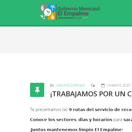
I
UNCATEGORISED
14 MAYO 2025
¡TRABAJAMOS POR UN 
Te presentamos las 𝟵 𝗿𝘂𝘁𝗮𝘀 𝗱𝗲𝗹 𝘀𝗲𝗿𝘃𝗶𝗰𝗶𝗼 𝗱𝗲 𝗿𝗲𝗰
𝗖𝗼𝗻𝗼𝗰𝗲 𝗹𝗼𝘀 𝘀𝗲𝗰𝘁𝗼𝗿𝗲𝘀, 𝗱𝗶́𝗮𝘀 𝘆 𝗵𝗼𝗿𝗮𝗿𝗶𝗼𝘀 para 𝘀
¡𝗝𝘂𝗻𝘁𝗼𝘀 𝗺𝗮𝗻𝘁𝗲𝗻𝗲𝗺𝗼𝘀 𝗹𝗶𝗺𝗽𝗶𝗼 𝗘𝗹 𝗘𝗺𝗽𝗮𝗹𝗺𝗲!