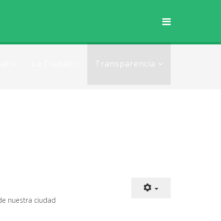
al
La Ciudad
Transparencia
𝗮𝗹𝘂𝗱 de nuestra ciudad