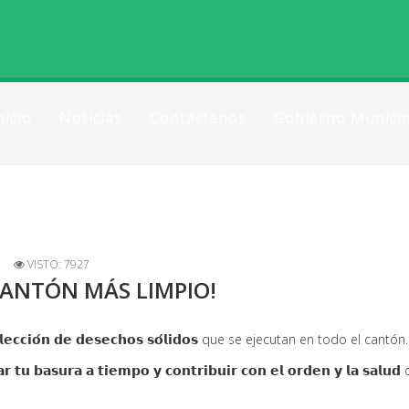
nicio
Noticias
Contáctenos
Gobierno Municip
VISTO: 7927
CANTÓN MÁS LIMPIO!
𝗼𝗹𝗲𝗰𝗰𝗶𝗼́𝗻 𝗱𝗲 𝗱𝗲𝘀𝗲𝗰𝗵𝗼𝘀 𝘀𝗼́𝗹𝗶𝗱𝗼𝘀 que se ejecutan en todo el cantón.
𝗰𝗮𝗿 𝘁𝘂 𝗯𝗮𝘀𝘂𝗿𝗮 𝗮 𝘁𝗶𝗲𝗺𝗽𝗼 𝘆 𝗰𝗼𝗻𝘁𝗿𝗶𝗯𝘂𝗶𝗿 𝗰𝗼𝗻 𝗲𝗹 𝗼𝗿𝗱𝗲𝗻 𝘆 𝗹𝗮 𝘀